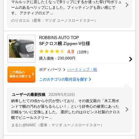
マルルックに戻したくなってBリップにするか迷った挙げ句ボリュ
ームのあるべリップにしました。フィッティングも良い感じで
す。 アクティブのエア ...
のりガエル
（愛車：マツダ ユーノスロードスター）
ROBBINS AUTO TOP
SFクロス幌 Zipper-V仕様
4.9
（10件）
購入価格：230,000円
ボディパーツ
ハードトップ・幌
この商品の
価格を比較する
このカテゴリの取付店を探す
ユーザーの最新投稿
2026年5月10日
納車したての頃から小穴が空いており、その後父親の「木工用ボ
ンドで幌の汚れが落ちるらしい！」という好奇心の被害にあった
旧幌をついに交換しました。 選択したのはロビンス社製のクロス
幌でビニールスクリー ...
まるた@NA8C
（愛車：マツダ ユーノスロードスター）