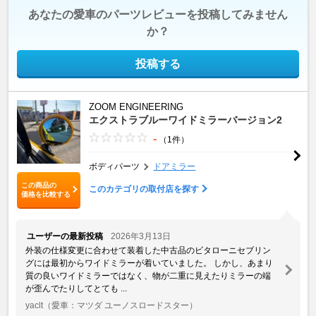
あなたの愛車のパーツレビューを投稿してみません
か？
投稿する
ZOOM ENGINEERING
エクストラブルーワイドミラーバージョン2
-
（1件）
ボディパーツ
ドアミラー
この商品の
このカテゴリの取付店を探す
価格を比較する
ユーザーの最新投稿
2026年3月13日
外装の仕様変更に合わせて装着した中古品のビタローニセブリン
グには最初からワイドミラーが着いていました。 しかし、あまり
質の良いワイドミラーではなく、物が二重に見えたりミラーの端
が歪んでたりしてとても ...
yaclt
（愛車：マツダ ユーノスロードスター）