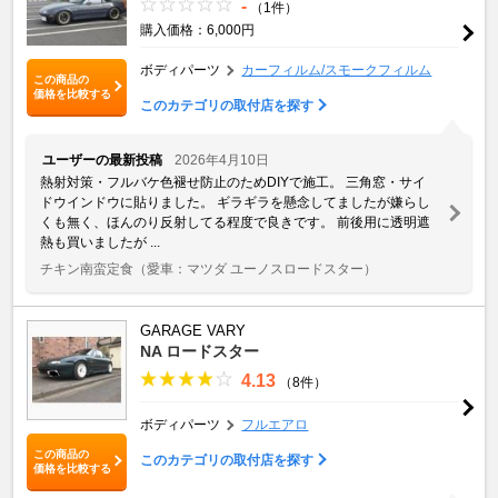
-
（1件）
購入価格：6,000円
ボディパーツ
カーフィルム/スモークフィルム
この商品の
価格を比較する
このカテゴリの取付店を探す
ユーザーの最新投稿
2026年4月10日
熱射対策・フルバケ色褪せ防止のためDIYで施工。 三角窓・サイ
ドウインドウに貼りました。 ギラギラを懸念してましたが嫌らし
くも無く、ほんのり反射してる程度で良きです。 前後用に透明遮
熱も買いましたが ...
チキン南蛮定食
（愛車：マツダ ユーノスロードスター）
GARAGE VARY
NA ロードスター
4.13
（8件）
ボディパーツ
フルエアロ
この商品の
このカテゴリの取付店を探す
価格を比較する