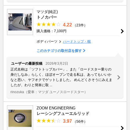
マツダ(純正)
トノカバー
4.22
（23件）
購入価格：7,100円
ボディパーツ
ハードトップ・幌
このカテゴリの取付店を探す
ユーザーの最新投稿
2026年3月2日
正式名称は「ソフトトップカバー」、また「ロードスター乗りの
身だしなみ」らしく、ほぼオープンで走る私は、あってもいいか
なと思い、ヤフオクでゲットしました。 めんどくさそうにみえま
したが、わりと簡単に取 ...
rinozuka
（愛車：マツダ ユーノスロードスター）
ZOOM ENGINEERING
レーシングフューエルリッド
3.97
（56件）