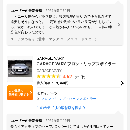
ユーザーの最新投稿
2026年5月31日
ビニール幌からガラス幌に。後方視界が良いので後ろ見過ぎて
追突しそうになった。 高速域や段差でバラバラ音が少ししてく
る。安かったのでちょっと生地が伸びているのかも。 車体の半
分色が変わったのでリ ...
ユーノスつもり
（愛車：マツダ ユーノスロードスター）
GARAGE VARY
GARAGE VARY フロントリップスポイラー
GARAGE VARY
4.52
（89件）
購入価格：19,360円
この商品の
ボディパーツ
価格を比較する
フロントリップ・ハーフスポイラー
このカテゴリの取付店を探す
ユーザーの最新投稿
2026年5月19日
長らくアクティブのハーフバンパー付けてましたが1周回ってノー