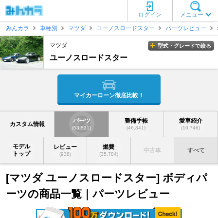
ログイン
メニュー
みんカラ
車種別
マツダ
ユーノスロードスター
パーツレビュー
マツダ
型式・グレードで絞る
ユーノスロードスター
マイカーローン徹底比較！
パーツ
整備手帳
愛車紹介
カスタム情報
(53,831)
(46,841)
(10,746)
モデル
レビュー
燃費
中古車
すべて
トップ
(938)
(35,784)
[マツダ ユーノスロードスター] ボディパ
ーツの商品一覧｜パーツレビュー