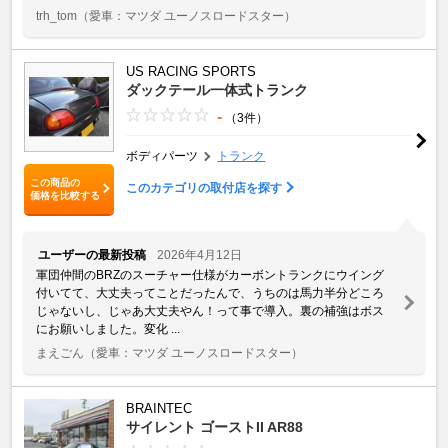
trh_tom
（愛車：マツダ ユーノスロードスター）
US RACING SPORTS
ダックテール一体式トランク
-
（3件）
ボディパーツ
トランク
この商品の
このカテゴリの取付店を探す
価格を比較する
ユーザーの最新投稿
2026年4月12日
軍団仲間のBRZのスーチャー仕様がカーボントランクにウイング
付いてて、大丈夫ってことだったんで、うちのは馬力半分どころ
じゃないし、じゃあ大丈夫やん！って事で導入。裏の補強はボス
にお願いしました。変化 ...
まえごん
（愛車：マツダ ユーノスロードスター）
BRAINTEC
サイレント ゴーストII AR88