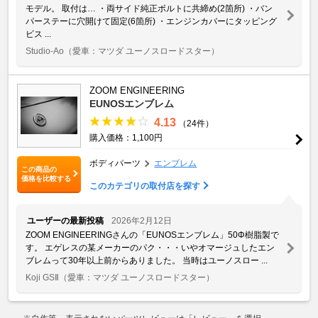
モデル。 取付は… ・両サイド純正ボルトに共締め(2箇所) ・バン
パーステーに穴開けて固定(6箇所) ・エンジンカバーにタッピング
ビス ...
Studio-Ao
（愛車：マツダ ユーノスロードスター）
ZOOM ENGINEERING
EUNOSエンブレム
4.13
（24件）
購入価格：1,100円
ボディパーツ
エンブレム
この商品の
価格を比較する
このカテゴリの取付店を探す
ユーザーの最新投稿
2026年2月12日
ZOOM ENGINEERINGさんの「EUNOSエンブレム」50Φ樹脂製で
す。 エゲレスの某メーカーのパク・・・いやオマージュしたエン
ブレムって30年以上前からありました。 当時はユーノスロー ...
Koji GSⅡ
（愛車：マツダ ユーノスロードスター）