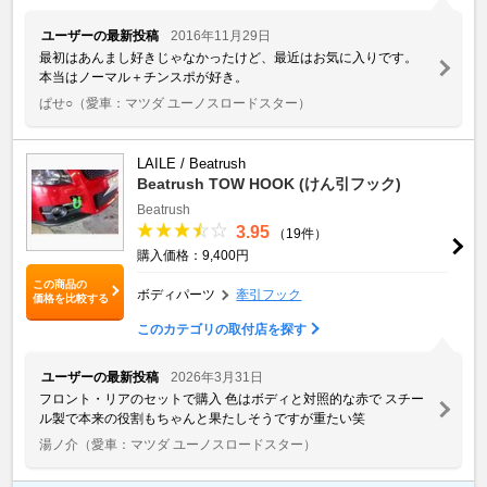
ユーザーの最新投稿
2016年11月29日
最初はあんまし好きじゃなかったけど、最近はお気に入りです。
本当はノーマル＋チンスポが好き。
ぱせ○
（愛車：マツダ ユーノスロードスター）
LAILE / Beatrush
Beatrush TOW HOOK (けん引フック)
Beatrush
3.95
（19件）
購入価格：9,400円
この商品の
ボディパーツ
牽引フック
価格を比較する
このカテゴリの取付店を探す
ユーザーの最新投稿
2026年3月31日
フロント・リアのセットで購入 色はボディと対照的な赤で スチー
ル製で本来の役割もちゃんと果たしそうですが重たい笑
湯ノ介
（愛車：マツダ ユーノスロードスター）