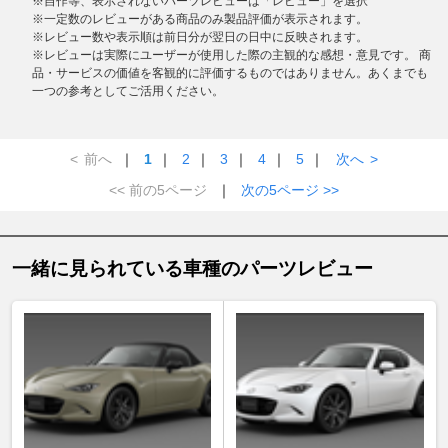
※自作等、表示されないパーツレビューは「レビュー」を選択
※一定数のレビューがある商品のみ製品評価が表示されます。
※レビュー数や表示順は前日分が翌日の日中に反映されます。
※レビューは実際にユーザーが使用した際の主観的な感想・意見です。 商
品・サービスの価値を客観的に評価するものではありません。あくまでも
一つの参考としてご活用ください。
<
前へ
｜
1
｜
2
｜
3
｜
4
｜
5
｜
次へ
>
<< 前の5ページ
｜
次の5ページ >>
一緒に見られている車種のパーツレビュー