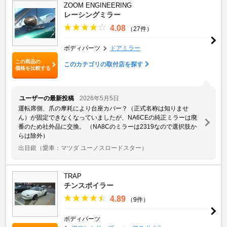
ZOOM ENGINEERING
レーシングミラー
4.08
（27件）
ボディパーツ
ドアミラー
この商品の
このカテゴリの取付店を探す
価格を比較する
ユーザーの最新投稿
2026年5月5日
運転席側、爪の摩耗により台座カバー？（正式名称は知りませ
ん）が固定できなくなっていましたが、NA6CEの純正ミラーは廃
番のため社外品に交換。 （NA8Cのミラーは2319なので選択肢か
らは除外）
出目銀
（愛車：マツダ ユーノスロードスター）
TRAP
チンスポイラー
4.89
（9件）
ボディパーツ