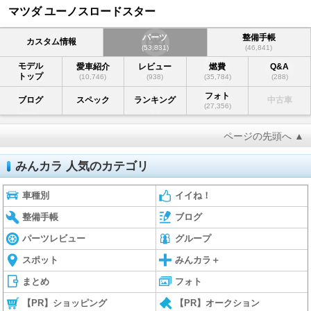
マツダ ユーノスロードスター
パーツ
整備手帳
カスタム情報
(53,831)
(46,841)
モデル
愛車紹介
レビュー
燃費
Q&A
トップ
(10,746)
(938)
(35,784)
(288)
フォト
ブログ
スペック
ランキング
中古車
(27,356)
ページの先頭へ ▲
みんカラ 人気のカテゴリ
車種別
イイね！
整備手帳
ブログ
パーツレビュー
グループ
スポット
みんカラ＋
まとめ
フォト
【PR】ショッピング
【PR】オークション