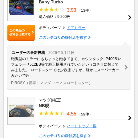
Baby Turbo
3.93
（13件）
購入価格：9,200円
ボディパーツ
ドアミラー
この商品の
価格を比較する
このカテゴリの取付店を探す
ユーザーの最新投稿
2026年6月21日
砲弾型のミラーにもちょっと飽きてきて、カウンタックLP400Sや
フェラーリ512BB等で純正採用されていたというコチラに替えて
みました。 ロードスターでは少数派ですが、確かにスーパーカー
みたいで超 ...
PIROSY
（愛車：マツダ ユーノスロードスター）
マツダ(純正)
NB幌
4.55
（59件）
ボディパーツ
ハードトップ・幌
このカテゴリの取付店を探す