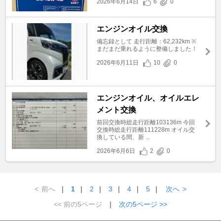
2026年6月14日
6
0
エンジンオイル交換
備忘録として 走行距離：62,232km ※
まだまだ乗れるように整備しました！
2026年6月11日
10
0
エンジンオイル、オイルエレ
メント交換
前回交換時総走行距離103136m 今回
交換時総走行距離111228m オイル交
換している間、新 ...
2026年6月6日
2
0
<
前へ
｜
1
｜
2
｜
3
｜
4
｜
5
｜
次へ
>
<< 前の5ページ
｜
次の5ページ >>