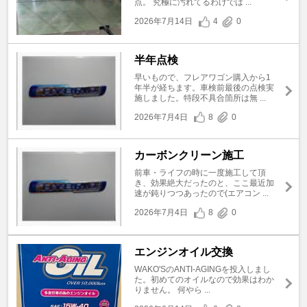
点。 究極に汚れてるわけでは ...
2026年7月14日
4
0
半年点検
早いもので、フレアワゴン購入から1
年半が経ちます。車検前最後の点検実
施しました。特段不具合箇所は無 ...
2026年7月4日
8
0
カーボンクリーン施工
前車・ライフの時に一度施工して頂
き、効果絶大だったのと、ここ最近加
速が鈍りつつあったので(エアコン ...
2026年7月4日
8
0
エンジンオイル交換
WAKO'SのANTI-AGINGを投入しまし
た。初めてのオイルなので効果はわか
りません。 何やら ...