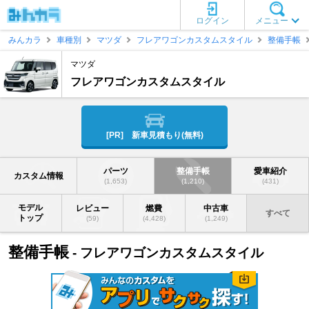
ログイン
メニュー
みんカラ
車種別
マツダ
フレアワゴンカスタムスタイル
整備手帳
マツダ
フレアワゴンカスタムスタイル
[PR] 新車見積もり(無料)
パーツ
整備手帳
愛車紹介
カスタム情報
(1,653)
(1,210)
(431)
モデル
レビュー
燃費
中古車
すべて
トップ
(59)
(4,428)
(1,249)
整備手帳
- フレアワゴンカスタムスタイル