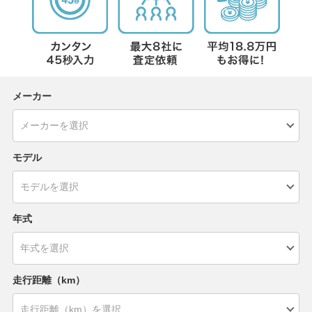
メーカー
モデル
年式
走行距離（km）