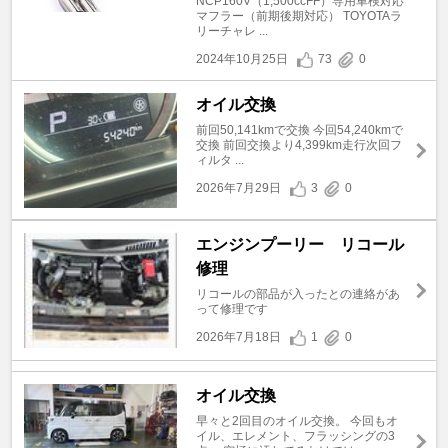
NCP160V（1,500ccFF）専用車検対応
マフラー（前期後期対応） TOYOTAラ
リーチャレ ...
2024年10月25日
73
0
オイル交換
前回50,141kmで交換 今回54,240kmで
交換 前回交換より4,399km走行次回フ
ィルタ ...
2026年7月29日
3
0
エンジンプーリー リコール
修理
リコールの部品が入ったとの連絡があ
って修理です
2026年7月18日
1
0
オイル交換
早々と2回目のオイル交換。 今回もオ
イル、エレメント、フラッシングの3