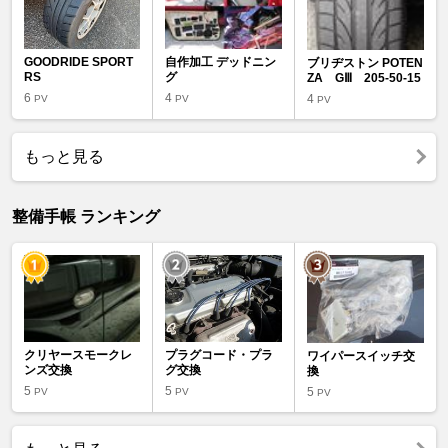
GOODRIDE SPORT
自作加工 デッドニン
ブリヂストン POTEN
RS
グ
ZA GⅢ 205-50-15
6
4
4
PV
PV
PV
もっと見る
整備手帳 ランキング
クリヤースモークレ
プラグコード・プラ
ワイパースイッチ交
ンズ交換
グ交換
換
5
5
5
PV
PV
PV