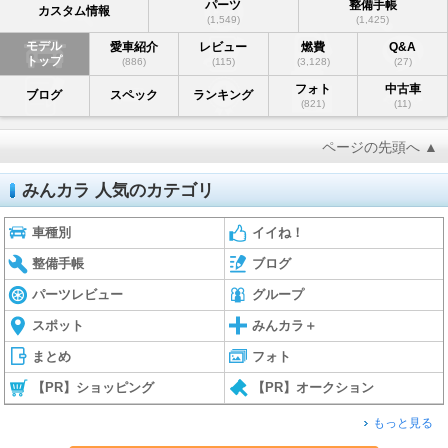
パーツ
整備手帳
カスタム情報
(1,549)
(1,425)
モデル
愛車紹介
レビュー
燃費
Q&A
トップ
(886)
(115)
(3,128)
(27)
フォト
中古車
ブログ
スペック
ランキング
(821)
(11)
ページの先頭へ ▲
みんカラ 人気のカテゴリ
車種別
イイね！
整備手帳
ブログ
パーツレビュー
グループ
スポット
みんカラ＋
まとめ
フォト
【PR】ショッピング
【PR】オークション
もっと見る