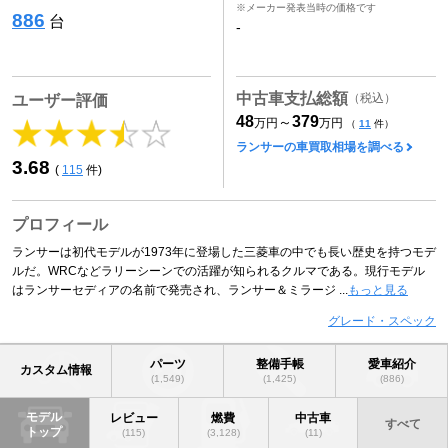
※メーカー発表当時の価格です
886
台
-
中古車支払総額
（税込）
ユーザー評価
48
379
～
万円
万円
（
11
件）
ランサーの車買取相場を調べる
3.68
(
115
件)
プロフィール
ランサーは初代モデルが1973年に登場した三菱車の中でも長い歴史を持つモデ
ルだ。WRCなどラリーシーンでの活躍が知られるクルマである。現行モデル
はランサーセディアの名前で発売され、ランサー＆ミラージ ...
もっと見る
グレード・スペック
パーツ
整備手帳
愛車紹介
カスタム情報
(1,549)
(1,425)
(886)
モデル
レビュー
燃費
中古車
すべて
トップ
(115)
(3,128)
(11)