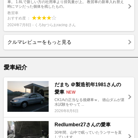
車。 1.8Lで新しい方の社用車より排気量が上。 教習車の新車入れ替え
時にマシだった個体を残したもの。
教習車
おすすめ度 ：
2024年7月8日 - くろbyつらおracing さん
クルマレビューをもっと見る
愛車紹介
だまち ＠製造初年1981さんの
愛車
NEW
CK1Aの正当なる後継車ｗ。 徳山ダムが湛
水試験をやって ...
2026年8月6日
Redlumber27さんの愛車
30年間、山中で眠っていたランサーを直
しています。