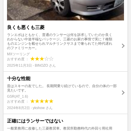
良くも悪くも三菱
ランエボはともかく、普通のランサーは何を訴求していたのか良く
わからない中途半端なパッケージ。三菱のお家の事情で実に７種類
ものエンジンを載せられマルチリンクサスまで奢られてた時代遅れ
のファミリーカー。
MXツーリング
おすすめ度 ：
2025年11月3日 - BINOZO さん
十分な性能
昔はスキーの友でした。 長期間乗り続けているので、自分の体の一部
見たいです。
GSR(AT_1.6)
おすすめ度 ：
2024年8月2日 - ykshow さん
正確にはランサーではない
一般業務用に改修した三菱教習車。教習所勤務時代の外回り用社用