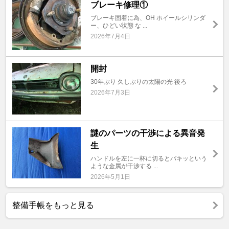
ブレーキ修理①
ブレーキ固着に為、OH ホイールシリンダ
ー、ひどい状態 な ...
2026年7月4日
開封
30年ぶり 久しぶりの太陽の光 後ろ
2026年7月3日
謎のパーツの干渉による異音発
生
ハンドルを左に一杯に切るとバキッという
ような金属が干渉する ...
2026年5月1日
整備手帳をもっと見る