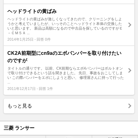
ヘッドライトの黄ばみ
ヘッドライトの黄ばみが激しくなってきたので、クリーニングをしよ
うかと考えていましたが、いっそのことヘッドライト本体の交換した
いと思います。 新品は高額になるので中古品を探しているのですがＥ
－ＣＭ５Ａ ...
2014年1月25日 - 回答 0件
CK2A前期型にcn9aのエボバンパーを取り付けたい
のですが
タイトルの通りです。 以前、CK前期ならエボ4バンパーはボルトオン
で取り付けできるという話を聞きました。 先日、事故をおこしてしま
い この際バンパーをエボにしようと思い、 修理屋さんに持って行った
...
2011年12月17日 - 回答 1件
もっと見る
三菱 ランサー