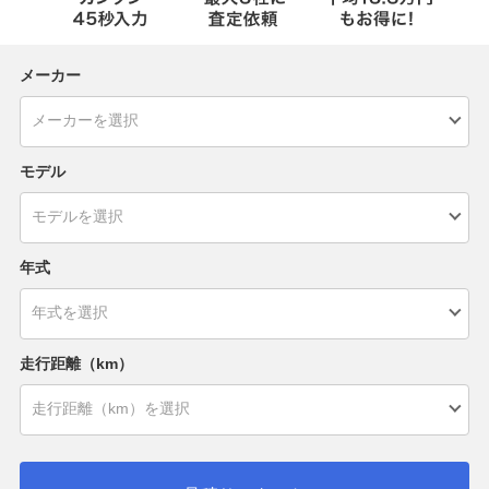
メーカー
モデル
年式
走行距離（km）