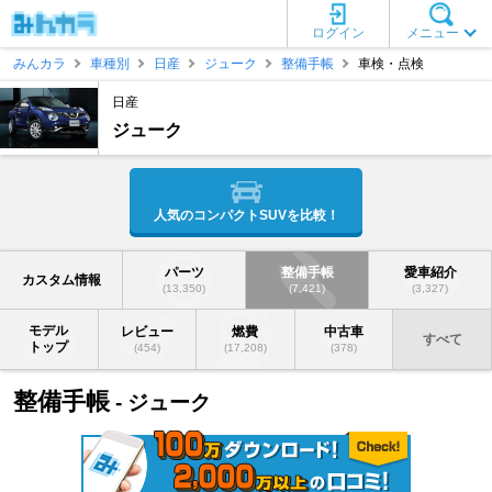
ログイン
メニュー
みんカラ
車種別
日産
ジューク
整備手帳
車検・点検
日産
ジューク
人気のコンパクトSUVを比較！
パーツ
整備手帳
愛車紹介
カスタム情報
(13,350)
(7,421)
(3,327)
モデル
レビュー
燃費
中古車
すべて
トップ
(454)
(17,208)
(378)
整備手帳
- ジューク