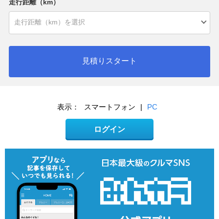
走行距離（km）
見積りスタート
表示：
スマートフォン
|
PC
ログイン