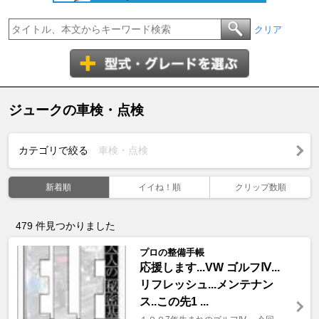
クリア
ジュークの車検・点検
カテゴリで絞る
車検・点検
新着順
イイね！順
クリップ数順
479
件見つかりました
プロの整備手帳
応援します...VW ゴルフⅣ...
リフレッシュ...メンテナン
ス..この先1 ...