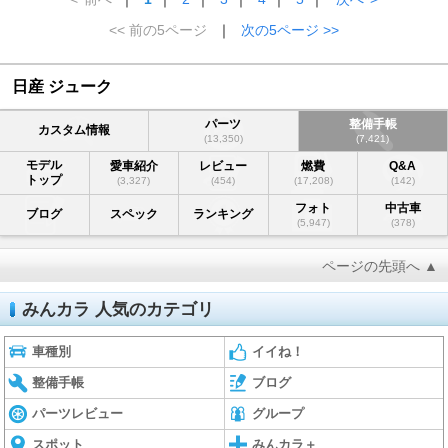
<< 前の5ページ
｜
次の5ページ >>
日産 ジューク
パーツ
整備手帳
カスタム情報
(13,350)
(7,421)
モデル
愛車紹介
レビュー
燃費
Q&A
トップ
(3,327)
(454)
(17,208)
(142)
フォト
中古車
ブログ
スペック
ランキング
(5,947)
(378)
ページの先頭へ ▲
みんカラ 人気のカテゴリ
車種別
イイね！
整備手帳
ブログ
パーツレビュー
グループ
スポット
みんカラ＋