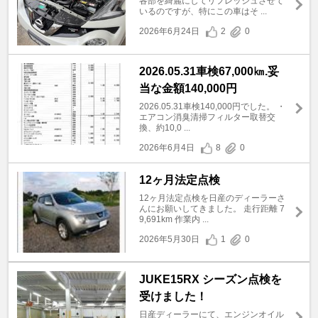
各部を綺麗にしてリフレッシュさせて
いるのですが、特にこの車はそ ...
2026年6月24日
2
0
2026.05.31車検67,000㎞.妥
当な金額140,000円
2026.05.31車検140,000円でした。 ・
エアコン消臭清掃フィルター取替交
換、約10,0 ...
2026年6月4日
8
0
12ヶ月法定点検
12ヶ月法定点検を日産のディーラーさ
んにお願いしてきました。 走行距離 7
9,691km 作業内 ...
2026年5月30日
1
0
JUKE15RX シーズン点検を
受けました！
日産ディーラーにて、エンジンオイル