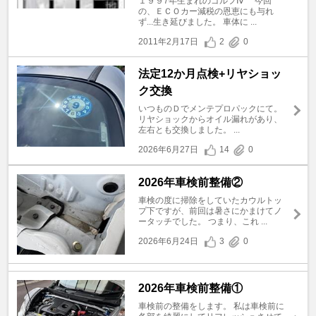
１９９7年生まれのゴルフⅣ 今回
の、ＥＣＯカー減税の恩恵にも与れ
ず...生き延びました。 車体に ...
2011年2月17日
2
0
法定12か月点検+リヤショッ
ク交換
いつものＤでメンテプロパックにて。
リヤショックからオイル漏れがあり、
左右とも交換しました。 ...
2026年6月27日
14
0
2026年車検前整備②
車検の度に掃除をしていたカウルトッ
プ下ですが、前回は暑さにかまけてノ
ータッチでした。 つまり、これ ...
2026年6月24日
3
0
2026年車検前整備①
車検前の整備をします。 私は車検前に