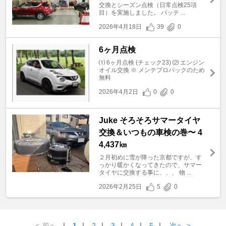
交換とシーズン点検（日常点検25項
目）を実施しました。 バッテ ...
2026年4月18日
39
0
6ヶ月点検
⑴ 6ヶ月点検 (チェック23) ⑵ エンジン
オイル交換 ※ メンテプロパックのため
無料
2026年4月2日
0
0
Juke そろそろサマータイヤ
交換＆いつもの車検の巻〜 4
4,437㎞
２月初めに雪が降った京都ですが、す
っかり暖かくなってきたので、サマー
タイヤに交換する事に、、、 物 ...
2026年2月25日
5
0
<
前へ
｜
1
｜
2
｜
3
｜
4
｜
5
｜
次へ
>