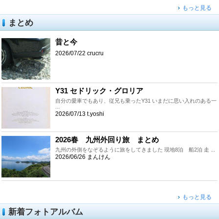
もっと見る
まとめ
昔と今
2026/07/22 crucru
Y31 セドリック・グロリア
自分の愛車でもあり、従兄も乗ったY31 いまだに思い入れのある一
...
2026/07/13 t.yoshi
2026春 九州外回り旅 まとめ
九州の外側をなぞるように旅をしてきました 現地8泊 船2泊 走 ...
2026/06/26 まんけん
もっと見る
新着フォトアルバム