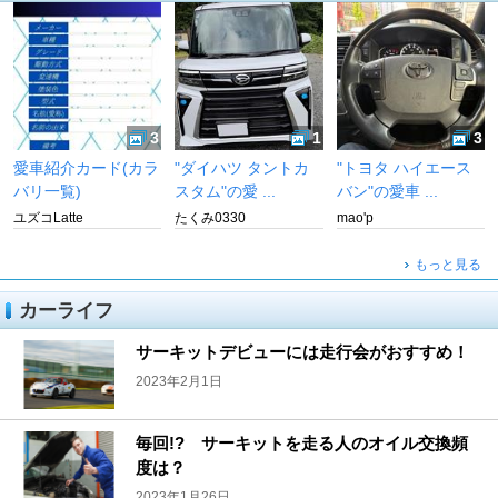
3
1
3
愛車紹介カード(カラ
"ダイハツ タントカ
"トヨタ ハイエース
バリ一覧)
スタム"の愛 ...
バン"の愛車 ...
ユズコLatte
たくみ0330
mao'p
もっと見る
カーライフ
サーキットデビューには走行会がおすすめ！
2023年2月1日
毎回!? サーキットを走る人のオイル交換頻
度は？
2023年1月26日