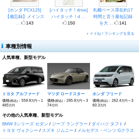
[ホンダ PCX125]
[ハイタッチ！drive]
札幌ベース滞在約17
【備忘録】メインス
ハイタッチ！d ...
時間と言う最短記録
...
143
150
を大 ...
141
イイね！ランキングを見る
車種別情報
人気車種、新型モデル
トヨタ アルファード
マツダ ロードスター
ホンダ フリード
価格
：559.9
～1
価格
：295.9
～3
価格
：262.4
～3
(税込)
万円
(税込)
万円
(税込)
万円
485
74
60.3
万円
万円
万円
その他の人気車種、新型モデル
BMW 3シリーズ セダン
ジープ ラングラー
ダイハツ タフト
トヨタ ヴォクシー
スズキ ジムニー
メルセデス・ベンツ Gクラス