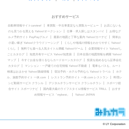
おすすめサービス
自動車情報サイトcarview!
車買取・中古車査定なら買取カービュー
お店にないも
のも見つかる買える Yahoo!オークション
仕事・求人探しはスタンバイ
お得なグ
ルメ予約サイト PayPayグルメ
最新の地図と丁寧な案内 Yahoo!カーナビ
簡単お
小遣い稼ぎ Yahoo!クラウドソーシング
くらしや地域の情報をわかりやすく Yahoo!
くらし
無料でも遊べる人気タイトル満載 Yahoo!ゲーム
企業情報サイト Yahoo!し
ごとカタログ
知恵共有サービス Yahoo!知恵袋
日本全国の地図情報を網羅 Yahoo!
マップ
今すぐお金を借りるならカードローンカタログ
投資を始めるなら証券会社
カタログ
マンション・一戸建ての住宅情報 Yahoo!不動産
電車もバスも、ルート
検索はおまかせ Yahoo!路線情報
宿泊予約・ホテル予約なら Yahoo!トラベル
ホテ
ル、旅館予約サイト 一休.com
レストラン予約サイト 一休.com レストラン
料理レ
シピ動画サービス クラシル
デジタルチラシサービス クラシルチラシ
スポーツ総
合サイト スポーツナビ
国内最大級のライフスタイル情報サービス TRILL
おすす
め情報サービス「mybest」
Yahoo! JAPAN
© LY Corporation