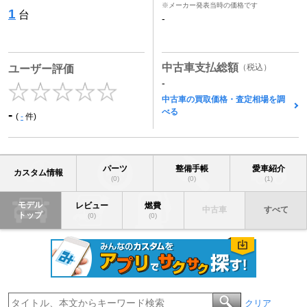
※メーカー発表当時の価格です
1
台
-
中古車支払総額
（税込）
ユーザー評価
-
中古車の買取価格・査定相場を調
べる
-
(
-
件)
パーツ
整備手帳
愛車紹介
カスタム情報
(0)
(0)
(1)
モデル
レビュー
燃費
中古車
すべて
トップ
(0)
(0)
クリア