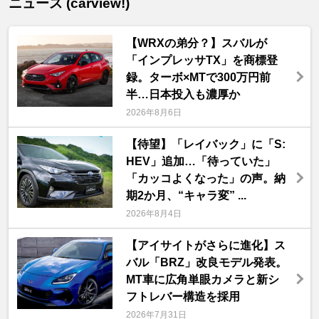
ニュース (carview!)
【WRXの弟分？】スバルが
「インプレッサTX」を商標登
録。ターボ×MTで300万円前
半…日本投入も濃厚か
2026年8月6日
【待望】「レイバック」に「S:
HEV」追加…「待っていた」
「カッコよくなった」の声。納
期2か月、“キャラ変” ...
2026年8月4日
【アイサイトがさらに進化】ス
バル「BRZ」改良モデル発表。
MT車に広角単眼カメラと新シ
フトレバー構造を採用
2026年7月31日