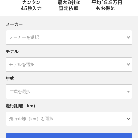
メーカー
モデル
年式
走行距離（km）