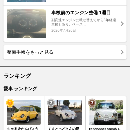
車検前のエンジン整備 1週目
副変速エンジンに載せ替えてから3年経過
車検もあり、ベース ...
2026年7月26日
整備手帳をもっと見る
ランキング
愛車 ランキング
ちゃる＠かんぴょう
くまとっどさんの愛
randonner.shinさん