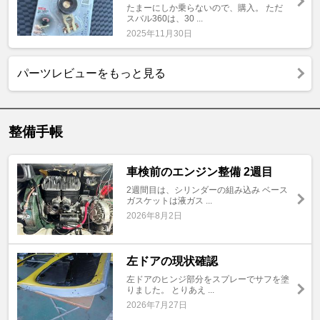
たまーにしか乗らないので、購入。 ただ
スバル360は、30 ...
2025年11月30日
パーツレビューをもっと見る
整備手帳
車検前のエンジン整備 2週目
2週間目は、シリンダーの組み込み ベース
ガスケットは液ガス ...
2026年8月2日
左ドアの現状確認
左ドアのヒンジ部分をスプレーでサフを塗
りました。 とりあえ ...
2026年7月27日