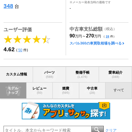
※メーカー発表当時の価格です
348
台
-
中古車支払総額
（税込）
ユーザー評価
90
270
～
万円
万円
（
28
件）
スバル360の車買取相場を調べる
4.62
(
50
件)
パーツ
整備手帳
愛車紹介
カスタム情報
(588)
(1,476)
(348)
モデル
レビュー
燃費
中古車
すべて
トップ
(50)
(595)
(28)
クリア