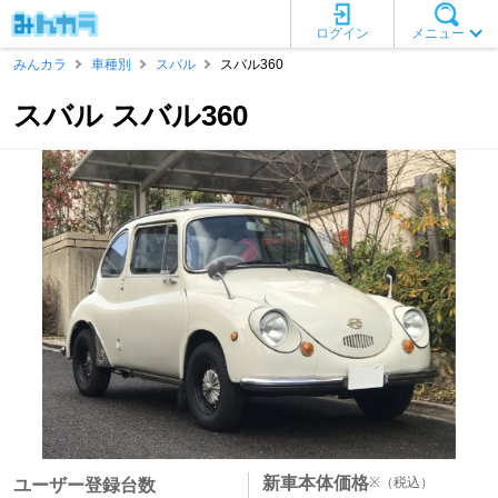
ログイン
メニュー
みんカラ
車種別
スバル
スバル360
スバル スバル360
新車本体価格
※
（税込）
ユーザー登録台数