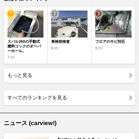
スバル360の手動式
車検前検査
フロアのサビ対応
燃料コックのオーバ
6
6
PV
PV
ーホール。
7
PV
もっと見る
すべてのランキングを見る
ニュース (carview!)