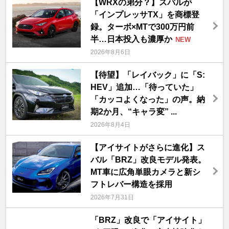
【WRXの弟分？】スバルが
「インプレッサTX」を商標登
録。ターボ×MTで300万円前
半…日本投入も濃厚か
NEW
2026年8月6日
【待望】「レイバック」に「S:
HEV」追加…「待っていた」
「カッコよくなった」の声。納
期2か月、“キャラ変” ...
2026年8月4日
【アイサイトがさらに進化】ス
バル「BRZ」改良モデル発表。
MT車に広角単眼カメラと新シ
フトレバー構造を採用
2026年7月31日
「BRZ」改良で「アイサイト」