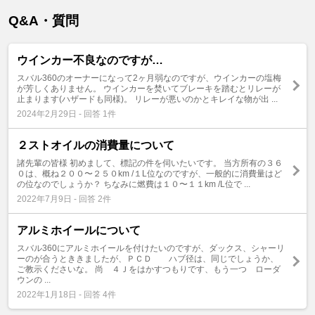
Q&A・質問
ウインカー不良なのですが…
スバル360のオーナーになって2ヶ月弱なのですが、ウインカーの塩梅
が芳しくありません。 ウインカーを焚いてブレーキを踏むとリレーが
止まります(ハザードも同様)。 リレーが悪いのかとキレイな物が出 ...
2024年2月29日 - 回答 1件
２ストオイルの消費量について
諸先輩の皆様 初めまして、標記の件を伺いたいです。 当方所有の３６
０は、概ね２００〜２５０km /１L位なのですが、一般的に消費量はど
の位なのでしょうか？ ちなみに燃費は１０〜１１km /L位で ...
2022年7月9日 - 回答 2件
アルミホイールについて
スバル360にアルミホイールを付けたいのですが、ダックス、シャーリ
ーのが合うとききましたが、ＰＣＤ ハブ径は、同じでしょうか、
ご教示くださいな。 尚 ４Ｊをはかすつもりです、もう一つ ローダ
ウンの ...
2022年1月18日 - 回答 4件