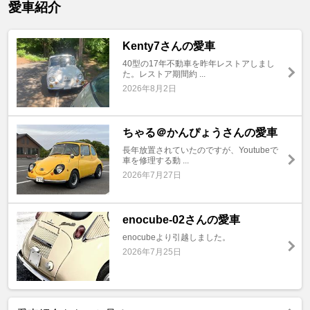
愛車紹介
Kenty7さんの愛車
40型の17年不動車を昨年レストアしまし
た。レストア期間約 ...
2026年8月2日
ちゃる＠かんぴょうさんの愛車
長年放置されていたのですが、Youtubeで
車を修理する動 ...
2026年7月27日
enocube-02さんの愛車
enocubeより引越しました。
2026年7月25日