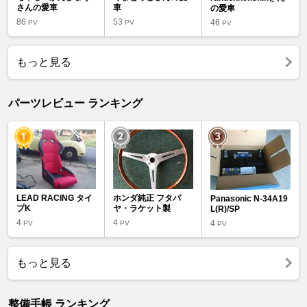
さんの愛車
車
の愛車
86
53
46
PV
PV
PV
もっと見る
パーツレビュー ランキング
LEAD RACING タイ
ホンダ純正 フタバ
Panasonic N-34A19
プK
ヤ・ラケット製
L(R)/SP
4
4
4
PV
PV
PV
もっと見る
整備手帳 ランキング