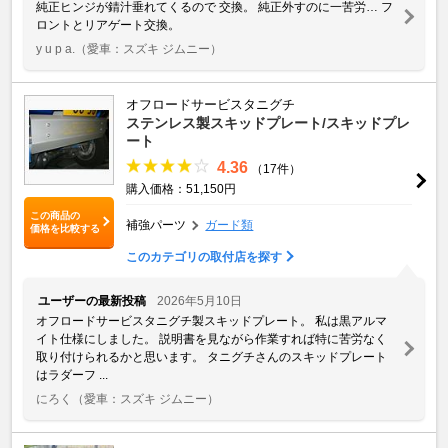
純正ヒンジが錆汁垂れてくるので 交換。 純正外すのに一苦労… フ
ロントとリアゲート交換。
y u p a.
（愛車：スズキ ジムニー）
オフロードサービスタニグチ
ステンレス製スキッドプレート/スキッドプレ
ート
4.36
（17件）
購入価格：51,150円
この商品の
補強パーツ
ガード類
価格を比較する
このカテゴリの取付店を探す
ユーザーの最新投稿
2026年5月10日
オフロードサービスタニグチ製スキッドプレート。 私は黒アルマ
イト仕様にしました。 説明書を見ながら作業すれば特に苦労なく
取り付けられるかと思います。 タニグチさんのスキッドプレート
はラダーフ ...
にろく
（愛車：スズキ ジムニー）