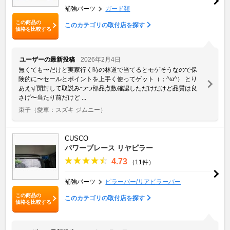
補強パーツ
ガード類
この商品の
このカテゴリの取付店を探す
価格を比較する
ユーザーの最新投稿
2026年2月4日
無くても〜だけど実家行く時の林道で当てるとモゲそうなので保
険的に〜セールとポイントを上手く使ってゲット（；^ω^） とり
あえず開封して取説みつつ部品点数確認しただけだけど品質は良
さげ〜当たり前だけど ...
束子
（愛車：スズキ ジムニー）
CUSCO
パワーブレース リヤピラー
4.73
（11件）
補強パーツ
ピラーバー/リアピラーバー
この商品の
このカテゴリの取付店を探す
価格を比較する