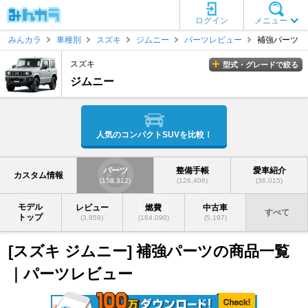
ログイン
メニュー
みんカラ
車種別
スズキ
ジムニー
パーツレビュー
補強パーツ
スズキ
型式・グレードで絞る
ジムニー
人気のコンパクトSUVを比較！
パーツ
整備手帳
愛車紹介
カスタム情報
(158,312)
(126,406)
(36,015)
モデル
レビュー
燃費
中古車
すべて
トップ
(3,859)
(164,090)
(5,197)
[スズキ ジムニー] 補強パーツの商品一覧
｜パーツレビュー