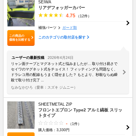
SEIWA
リアデフォッガーカバー
4.75
（12件）
補強パーツ
ガード類
この商品の
このカテゴリの取付店を探す
価格を比較する
ユーザーの最新投稿
2026年4月24日
リャン面テープとマグネット式と悩みましたが… 取り付け易さで
セイワのマグネット式をチョイス！ フィッティングも問題なく、
ドラレコ用の配線もうまく隠せました？ もとより、秒殺ならぬ瞬
殺で取り付け完了 ...
なみなかひろ
（愛車：スズキ ジムニー）
SHEETMETAL ZIP
フロントエプロン Type2 アルミ縞板 スリッ
トタイプ
-
（1件）
購入価格：3,330円