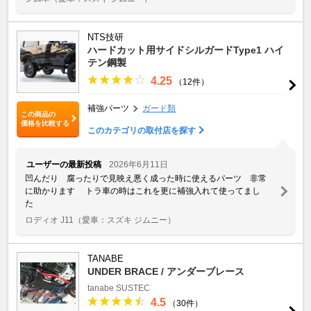
NTS技研
ハードカット用サイドシルガードType1 ハイ
テン鋼製
4.25
（12件）
補強パーツ
ガード類
この商品の
価格を比較する
このカテゴリの取付店を探す
ユーザーの最新投稿
2026年6月11日
凹んだり 腐ったりで見映え悪く成った時に使えるパーツ 非常
に助かります トラ車の時はこれを更に補強入れて使ってまし
た
ロディオ J11
（愛車：スズキ ジムニー）
TANABE
UNDER BRACE / アンダーブレース
tanabe
SUSTEC
4.5
（30件）