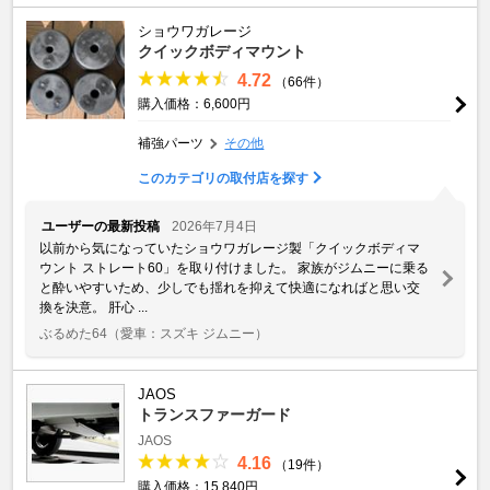
ショウワガレージ
クイックボディマウント
4.72
（66件）
購入価格：6,600円
補強パーツ
その他
このカテゴリの取付店を探す
ユーザーの最新投稿
2026年7月4日
以前から気になっていたショウワガレージ製「クイックボディマ
ウント ストレート60」を取り付けました。 家族がジムニーに乗る
と酔いやすいため、少しでも揺れを抑えて快適になればと思い交
換を決意。 肝心 ...
ぶるめた64
（愛車：スズキ ジムニー）
JAOS
トランスファーガード
JAOS
4.16
（19件）
購入価格：15,840円