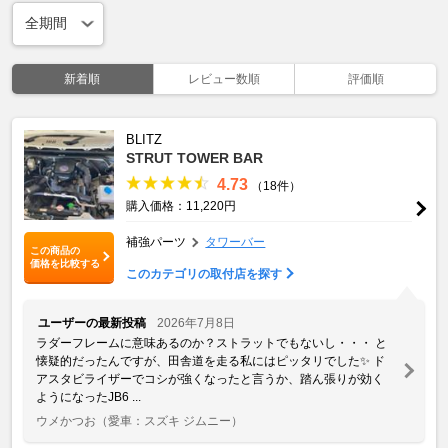
新着順
レビュー数順
評価順
BLITZ
STRUT TOWER BAR
4.73
（18件）
購入価格：11,220円
補強パーツ
タワーバー
この商品の
価格を比較する
このカテゴリの取付店を探す
ユーザーの最新投稿
2026年7月8日
ラダーフレームに意味あるのか？ストラットでもないし・・・ と
懐疑的だったんですが、田舎道を走る私にはピッタリでした✨ ド
アスタビライザーでコシが強くなったと言うか、踏ん張りが効く
ようになったJB6 ...
ウメかつお
（愛車：スズキ ジムニー）