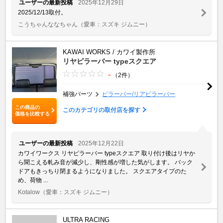
ユーザーの最新投稿
2025年12月29日
2025/12/13取付。
こうちゃんななちゃん
（愛車：スズキ ジムニー）
KAWAI WORKS / カワイ製作所
リヤピラーバー typeスクエア
-
（2件）
補強パーツ
ピラーバー/リアピラーバー
この商品の
このカテゴリの取付店を探す
価格を比較する
ユーザーの最新投稿
2025年12月22日
カワイワークス リヤピラーバー typeスクエア 取り付け後はリヤか
ら聞こえる軋み音が減少し、剛性感が増した気がします。 バック
ドアもきっちり閉まるようになりました。 スクエアタイプのた
め、荷物 ...
Kotalow
（愛車：スズキ ジムニー）
ULTRA RACING