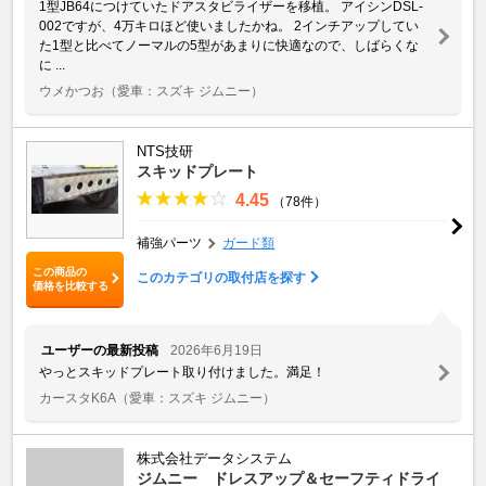
1型JB64につけていたドアスタビライザーを移植。 アイシンDSL-
002ですが、4万キロほど使いましたかね。 2インチアップしてい
た1型と比べてノーマルの5型があまりに快適なので、しばらくな
に ...
ウメかつお
（愛車：スズキ ジムニー）
NTS技研
スキッドプレート
4.45
（78件）
補強パーツ
ガード類
この商品の
このカテゴリの取付店を探す
価格を比較する
ユーザーの最新投稿
2026年6月19日
やっとスキッドプレート取り付けました。満足！
カースタK6A
（愛車：スズキ ジムニー）
株式会社データシステム
ジムニー ドレスアップ＆セーフティドライ