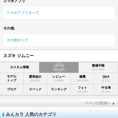
スマホアプリ
スマホアプリすべて
その他
その他すべて
スズキ ジムニー
パーツ
整備手帳
カスタム情報
(158,312)
(126,406)
モデル
愛車紹介
レビュー
燃費
Q&A
トップ
(36,015)
(3,859)
(164,090)
(2,272)
フォト
中古車
ブログ
スペック
ランキング
(58,453)
(5,197)
ページの先頭へ ▲
みんカラ 人気のカテゴリ