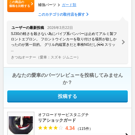
この商品の
補強パーツ
ガード類
価格を比較する
このカテゴリの取付店を探す
ユーザーの最新投稿
2026年3月22日
SJ30の軽さを殺さない為にパイプ系バンパーは止めてアルミ製フ
ロントエプロン。 フロントウインカーを取り付ける場所が欲しか
ったのが第一目的。 グリル内縦置きだと車検NGだし(•́ε•̀٥ スリッ
...
きつねオーナー
（愛車：スズキ ジムニー）
あなたの愛車のパーツレビューを投稿してみません
か？
投稿する
オフロードサービスタニグチ
リアショックガード
4.34
（115件）