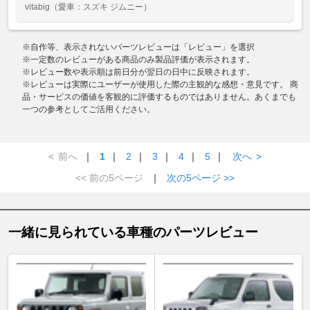
vitabig
（愛車：スズキ ジムニー）
※自作等、表示されないパーツレビューは「レビュー」を選択
※一定数のレビューがある商品のみ製品評価が表示されます。
※レビュー数や表示順は前日分が翌日の日中に反映されます。
※レビューは実際にユーザーが使用した際の主観的な感想・意見です。 商
品・サービスの価値を客観的に評価するものではありません。あくまでも
一つの参考としてご活用ください。
<
前へ
｜
1
｜
2
｜
3
｜
4
｜
5
｜
次へ
>
<< 前の5ページ
｜
次の5ページ >>
一緒に見られている車種のパーツレビュー