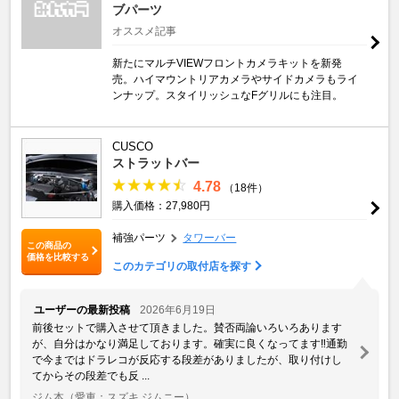
ブパーツ
オススメ記事
新たにマルチVIEWフロントカメラキットを新発
売。ハイマウントリアカメラやサイドカメラもライ
ンナップ。スタイリッシュなFグリルにも注目。
CUSCO
ストラットバー
4.78
（18件）
購入価格：27,980円
補強パーツ
タワーバー
この商品の
価格を比較する
このカテゴリの取付店を探す
ユーザーの最新投稿
2026年6月19日
前後セットで購入させて頂きました。賛否両論いろいろあります
が、自分はかなり満足しております。確実に良くなってます‼️通勤
で今まではドラレコが反応する段差がありましたが、取り付けし
てからその段差でも反 ...
ジム本
（愛車：スズキ ジムニー）