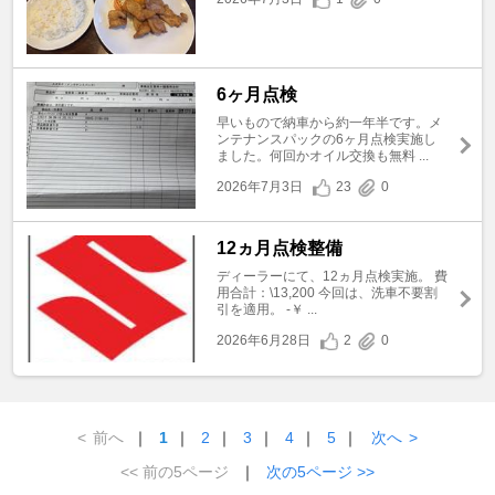
6ヶ月点検
早いもので納車から約一年半です。メ
ンテナンスパックの6ヶ月点検実施し
ました。何回かオイル交換も無料 ...
2026年7月3日
23
0
12ヵ月点検整備
ディーラーにて、12ヵ月点検実施。 費
用合計：\13,200 今回は、洗車不要割
引を適用。 -￥ ...
2026年6月28日
2
0
<
前へ
｜
1
｜
2
｜
3
｜
4
｜
5
｜
次へ
>
<< 前の5ページ
｜
次の5ページ >>