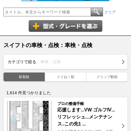
クリア
スイフトの車検・点検：車検・点検
カテゴリで絞る
車検・点検
新着順
イイね！順
クリップ数順
1,614
件見つかりました
プロの整備手帳
応援します...VW ゴルフⅣ...
リフレッシュ...メンテナン
ス..この先1 ...