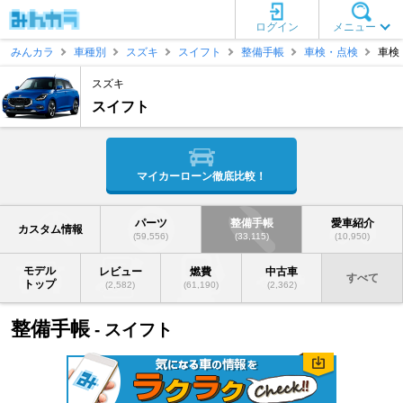
ログイン
メニュー
みんカラ
車種別
スズキ
スイフト
整備手帳
車検・点検
車検
スズキ
スイフト
マイカーローン徹底比較！
パーツ
整備手帳
愛車紹介
カスタム情報
(59,556)
(33,115)
(10,950)
モデル
レビュー
燃費
中古車
すべて
トップ
(2,582)
(61,190)
(2,362)
整備手帳
- スイフト