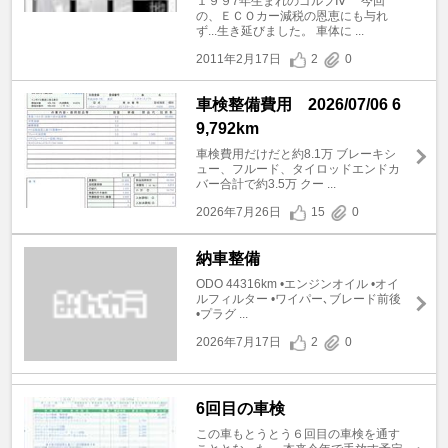
１９９7年生まれのゴルフⅣ 今回
の、ＥＣＯカー減税の恩恵にも与れ
ず...生き延びました。 車体に ...
2011年2月17日
2
0
車検整備費用 2026/07/06 6
9,792km
車検費用だけだと約8.1万 ブレーキシ
ュー、フルード、タイロッドエンドカ
バー合計で約3.5万 クー ...
2026年7月26日
15
0
納車整備
ODO 44316km •エンジンオイル •オイ
ルフィルター •ワイパー､ブレード前後
•プラグ ...
2026年7月17日
2
0
6回目の車検
この車もとうとう６回目の車検を通す