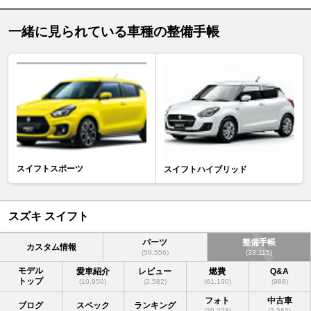
一緒に見られている車種の整備手帳
スイフトスポーツ
スイフトハイブリッド
スズキ スイフト
パーツ
整備手帳
カスタム情報
(59,556)
(33,115)
モデル
愛車紹介
レビュー
燃費
Q&A
トップ
(10,950)
(2,582)
(61,190)
(988)
フォト
中古車
ブログ
スペック
ランキング
(20,228)
(2,362)