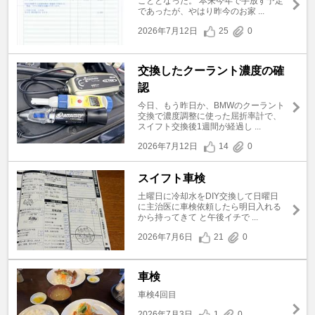
こととなった。 本来今年で手放す予定
であったが、やはり昨今のお家 ...
2026年7月12日
25
0
交換したクーラント濃度の確
認
今日、もう昨日か、BMWのクーラント
交換で濃度調整に使った屈折率計で、
スイフト交換後1週間が経過し ...
2026年7月12日
14
0
スイフト車検
土曜日に冷却水をDIY交換して日曜日
に主治医に車検依頼したら明日入れる
から持ってきて と午後イチで ...
2026年7月6日
21
0
車検
車検4回目
2026年7月3日
1
0