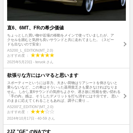
直6、6MT、FRの希少価値
ちょっとした買い物や近場の移動をメインで使っていましたが、ア
クセルを踏むと気持ち良いサウンドと共に走れてました。（スピー
ドも出ないので安全）
AS200_L_EDITION(MT_2.0)
おすすめ度 ：
2025年5月23日 - teruok さん
欲張りな方にはハマると思います
スポーティーというには非力、大きい荷物はリアシートを倒さないと
乗らないなど、この車はそういった器用貧乏さも愛さなければなりま
せん。 しかし直6サウンドの気持ちよさや、遅さ故に性能を使い切れる
「手の内」感は、そうしたデメリットを打ち消すには十分です。 思い
のままに応えてくれることもあれば、調子に乗り ...
AS200“Z_EDITION”(MT_2.0)
おすすめ度 ：
2024年10月17日 - 40-59 さん
2JZ ”GE” のNAです