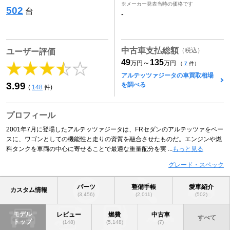
※メーカー発表当時の価格です
502
台
-
中古車支払総額
（税込）
ユーザー評価
49
135
～
万円
万円
（
7
件）
アルテッツァジータの車買取相場
3.99
を調べる
(
148
件)
プロフィール
2001年7月に登場したアルテッツァジータは、FRセダンのアルテッツァをベー
スに、ワゴンとしての機能性と走りの資質を融合させたものだ。エンジンや燃
料タンクを車両の中心に寄せることで最適な重量配分を実 ...
もっと見る
グレード・スペック
パーツ
整備手帳
愛車紹介
カスタム情報
(3,456)
(2,011)
(502)
モデル
レビュー
燃費
中古車
すべて
トップ
(148)
(5,148)
(7)