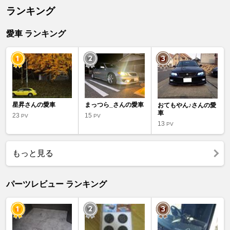
ランキング
愛車 ランキング
星昇さんの愛車
まっつら_さんの愛車
おてもやん♪さんの愛
車
23
15
PV
PV
13
PV
もっと見る
パーツレビュー ランキング