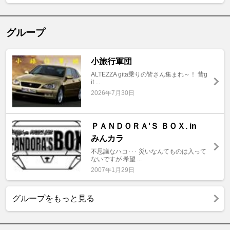
グループ
小旅行軍団
ALTEZZA gita乗りの皆さん集まれ～！ 昔g
it ...
2026年7月30日
ＰＡＮＤＯＲＡ'Ｓ ＢＯＸ. in
みんカラ
不思議なハコ･･･ 災いなんてものは入って
ないですが 希望 ...
2007年1月29日
グループをもっと見る