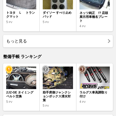
トヨタ Ｌ トラン
ダイソー すべり止め
ネッツ純正 !? 店頭
クマット
パッド
展示用車種名プレー
ト
5
5
PV
PV
4
PV
もっと見る
整備手帳 ランキング
2JZ-GE タイミング
助手席側ジャンクシ
ラルグス車高調取り
ベルト交換
ョンボックス浸水対
付け
策
5
4
PV
PV
5
PV