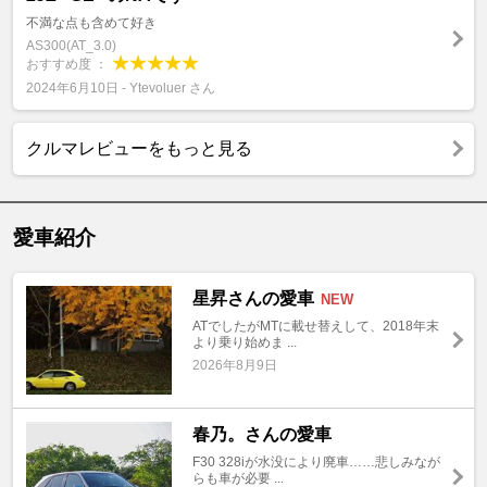
不満な点も含めて好き
AS300(AT_3.0)
おすすめ度 ：
2024年6月10日 - Ytevoluer さん
クルマレビューをもっと見る
愛車紹介
星昇さんの愛車
NEW
ATでしたがMTに載せ替えして、2018年末
より乗り始めま ...
2026年8月9日
春乃。さんの愛車
F30 328iが水没により廃車……悲しみなが
らも車が必要 ...