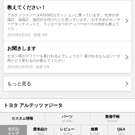
教えてください！
アルテッツァジータAS200Zエディションに乗っています。 社外の水
温計、油温計、油圧計を付けたいと思っています。 おすすめのセンサ
ーアタッチメントと、ラジエーターのアッパーホースの内径を教えて
くだ ...
2013年6月3日 - 回答 0件
お聞きします
セダン用のマフラーを着けれるんでしょうか？ 着けれるならばジータ
用とどう変わるのか教えてください
2013年3月25日 - 回答 1件
もっと見る
トヨタ アルテッツァジータ
パーツ
整備手帳
カスタム情報
(3,456)
(2,011)
モデル
愛車紹介
レビュー
燃費
Q&A
トップ
(502)
(148)
(5,148)
(37)