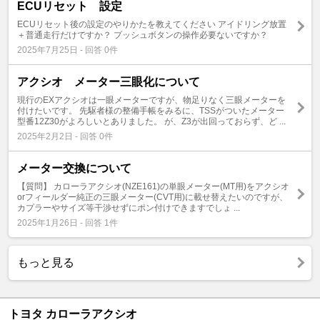
ECUリセット 設定
ECUリセット後の設定のやりかたを教えてください アイドリング放置
＋普通走行だけですか？ プッシュボタンの操作必要ないですか？
2025年7月25日 - 回答 0件
アクシオ メーター三眼化について
現行のEXアクシオは一眼メーターですが、物足りなく三眼メーターを
付けたいです。 先駆者様の整備手帳をみるに、TSSがついたメーター
型番12Z30がよろしいとありました。 が、Z3が出回っておらず、ど ...
2025年2月2日 - 回答 0件
メーター交換について
【質問】 カローラアクシオ(NZE161)の単眼メーター(MT用)をアクシオ
orフィールダー純正の三眼メーター(CVT用)に載せ替えたいのですが、
カプラーやサイズ等干渉せずにポン付けできますでしょ ...
2025年1月26日 - 回答 1件
もっと見る
トヨタ カローラアクシオ