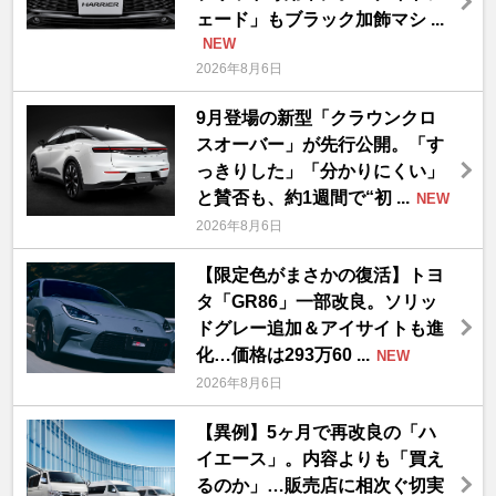
ェード」もブラック加飾マシ ...
NEW
2026年8月6日
9月登場の新型「クラウンクロ
スオーバー」が先行公開。「す
っきりした」「分かりにくい」
と賛否も、約1週間で“初 ...
NEW
2026年8月6日
【限定色がまさかの復活】トヨ
タ「GR86」一部改良。ソリッ
ドグレー追加＆アイサイトも進
化…価格は293万60 ...
NEW
2026年8月6日
【異例】5ヶ月で再改良の「ハ
イエース」。内容よりも「買え
るのか」…販売店に相次ぐ切実