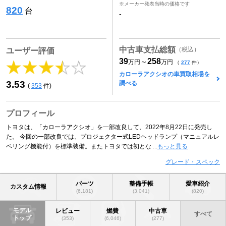
※メーカー発表当時の価格です
820
台
-
中古車支払総額
（税込）
ユーザー評価
39
258
～
万円
万円
（
277
件）
カローラアクシオの車買取相場を
3.53
調べる
(
353
件)
プロフィール
トヨタは、「カローラアクシオ」を一部改良して、2022年8月22日に発売し
た。 今回の一部改良では、プロジェクター式LEDヘッドランプ（マニュアルレ
ベリング機能付）を標準装備。またトヨタでは初とな ...
もっと見る
グレード・スペック
パーツ
整備手帳
愛車紹介
カスタム情報
(6,181)
(3,041)
(820)
モデル
レビュー
燃費
中古車
すべて
トップ
(353)
(6,046)
(277)