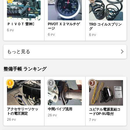
ＰＩＶＯＴ 雷神
PIVOT Ｘ２マルチゲ
TRD コイルスプリン
ージ
グ
6
PV
6
6
PV
PV
もっと見る
整備手帳 ランキング
アクセサリーソケッ
中間パイプ流用
ユピテル電源直結コ
トの電圧測定
ードOP-9U取付
26
PV
26
7
PV
PV