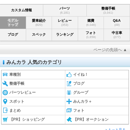
パーツ
整備手帳
カスタム情報
(6,181)
(3,041)
モデル
愛車紹介
レビュー
燃費
Q&A
トップ
(820)
(353)
(6,046)
(49)
フォト
中古車
ブログ
スペック
ランキング
(1,659)
(277)
ページの先頭へ ▲
みんカラ 人気のカテゴリ
車種別
イイね！
整備手帳
ブログ
パーツレビュー
グループ
スポット
みんカラ＋
まとめ
フォト
【PR】ショッピング
【PR】オークション
もっと見る