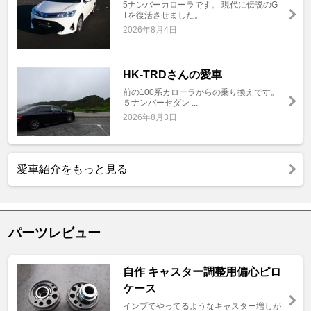
5ナンバーカローラです。 現代に伝説のG
Tを復活させました。
2026年8月4日
HK-TRDさんの愛車
前の100系カローラからの乗り換えです。
５ナンバーセダン ...
2026年8月3日
愛車紹介をもっと見る
パーツレビュー
自作 キャスター調整用偏心ピロ
ケース
インプでやってるようなキャスター増しが