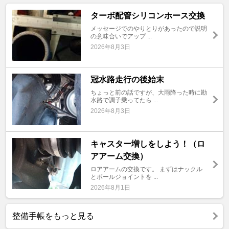
ターボ配管シリコンホース交換
メッセージでのやりとりがあったので説明
の意味合いでアップ ...
2026年8月3日
冠水路走行の後始末
ちょっと前の話ですが、大雨降った時に勘
水路で調子乗ってたら ...
2026年8月3日
キャスター増しをしよう！（ロ
アアーム交換）
ロアアームの交換です。 まずはナックル
とボールジョイントを ...
2026年8月1日
整備手帳をもっと見る