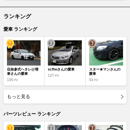
ランキング
愛車 ランキング
伍拾参式ヘタレ@増
scfhoさんの愛車
スター★マンさんの
車さんの愛車
愛車
127
PV
135
53
PV
PV
もっと見る
パーツレビュー ランキング