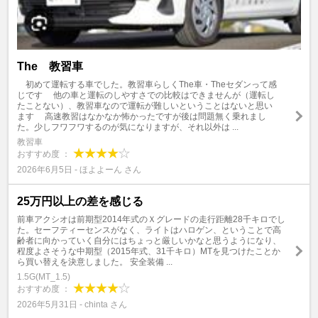
The 教習車
初めて運転する車でした。教習車らしくThe車・Theセダンって感
じです 他の車と運転のしやすさでの比較はできませんが（運転し
たことない）、教習車なので運転が難しいということはないと思い
ます 高速教習はなかなか怖かったですが後は問題無く乗れまし
た。少しフワフワするのが気になりますが、それ以外は ...
教習車
おすすめ度 ：
2026年6月5日 - ほよよーん さん
25万円以上の差を感じる
前車アクシオは前期型2014年式のＸグレードの走行距離28千キロでし
た。セーフティーセンスがなく、ライトはハロゲン、ということで高
齢者に向かっていく自分にはちょっと厳しいかなと思うようになり、
程度よさそうな中期型（2015年式、31千キロ）MTを見つけたことか
ら買い替えを決意しました。 安全装備 ...
1.5G(MT_1.5)
おすすめ度 ：
2026年5月31日 - chinta さん