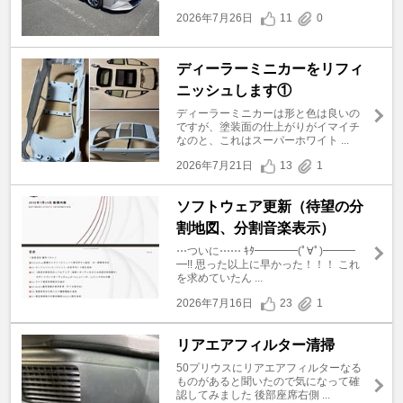
2026年7月26日
11
0
ディーラーミニカーをリフィ
ニッシュします①
ディーラーミニカーは形と色は良いの
ですが、塗装面の仕上がりがイマイチ
なのと、これはスーパーホワイト ...
2026年7月21日
13
1
ソフトウェア更新（待望の分
割地図、分割音楽表示）
⋯ついに⋯⋯ ｷﾀ━━━━(ﾟ∀ﾟ)━━━
━!! 思った以上に早かった！！！ これ
を求めていたん ...
2026年7月16日
23
1
リアエアフィルター清掃
50プリウスにリアエアフィルターなる
ものがあると聞いたので気になって確
認してみました 後部座席右側 ...