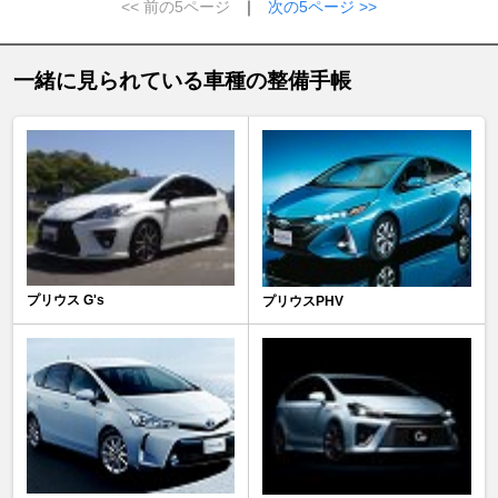
<< 前の5ページ
｜
次の5ページ >>
一緒に見られている車種の整備手帳
プリウス G's
プリウスPHV