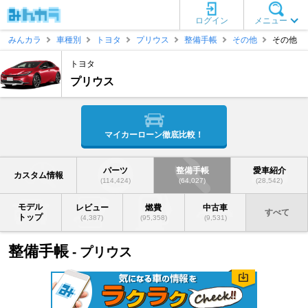
ログイン
メニュー
みんカラ
車種別
トヨタ
プリウス
整備手帳
その他
その他
トヨタ
プリウス
マイカーローン徹底比較！
パーツ
整備手帳
愛車紹介
カスタム情報
(114,424)
(64,027)
(28,542)
モデル
レビュー
燃費
中古車
すべて
トップ
(4,387)
(95,358)
(9,531)
整備手帳
- プリウス