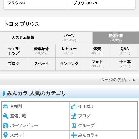
プリウスα
プリウスα G's
トヨタ プリウス
パーツ
整備手帳
カスタム情報
(114,424)
(64,027)
モデル
愛車紹介
レビュー
燃費
Q&A
トップ
(28,542)
(4,387)
(95,358)
(1,531)
フォト
中古車
ブログ
スペック
ランキング
(33,916)
(9,531)
ページの先頭へ ▲
みんカラ 人気のカテゴリ
車種別
イイね！
整備手帳
ブログ
パーツレビュー
グループ
スポット
みんカラ＋