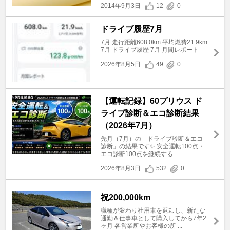
2014年9月3日
12
0
ドライブ履歴7月
7月 走行距離608.0km 平均燃費21.9km
7月 ドライブ履歴 7月 月間レポート
2026年8月5日
49
0
【運転記録】60プリウス ド
ライブ診断＆エコ診断結果
（2026年7月）
先月（7月）の「ドライブ診断＆エコ
診断」の結果です✨ 安全運転100点・
エコ診断100点を継続する ...
2026年8月3日
532
0
祝200,000km
職種が変わり社用車を返却し、新たな
通勤＆仕事車として購入してから7年2
ヶ月 各営業所やお客様の所 ...