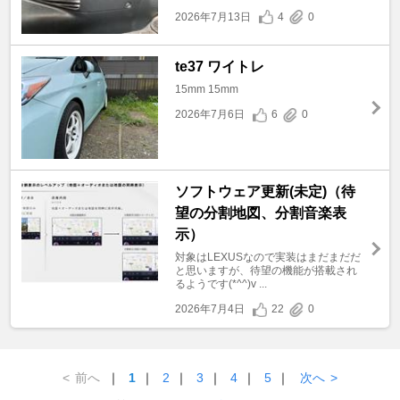
2026年7月13日
4
0
te37 ワイトレ
15mm 15mm
2026年7月6日
6
0
ソフトウェア更新(未定)（待
望の分割地図、分割音楽表
示）
対象はLEXUSなので実装はまだまだだ
と思いますが、待望の機能が搭載され
るようです(*^^)v ...
2026年7月4日
22
0
<
前へ
｜
1
｜
2
｜
3
｜
4
｜
5
｜
次へ
>