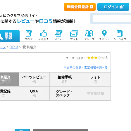
ブログ
イイね！
レビュー
フォト
グループ
スポット
カーライフ
ンフ
TR-3
愛車紹介
3
ユーザー評価：
中古車の買取・査定相場を調べる
愛車紹介
パーツレビュー
整備手帳
フォト
(5)
(0)
(28)
(5)
燃費記録
Q&A
グレード・
中古車情報
スペック
(6)
(0)