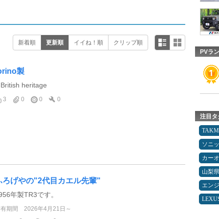
新着順
更新順
イイね！順
クリップ順
PVラ
orino製
 British heritage
3
0
0
0
注目タ
TAK
ソニ
カー
山梨
ふろげやの"2代目カエル先輩"
エン
956年製TR3です。
LEXU
所有期間
2026年4月21日～