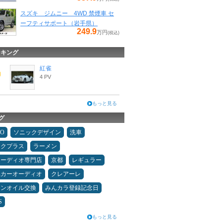
スズキ ジムニー 4WD 禁煙車 セ
ーフティサポート（岩手県）
249.9
万円
(税込)
ンキング
紅雀
4 PV
もっと見る
グ
MO
ソニックデザイン
洗車
ックプラス
ラーメン
オーディオ専門店
京都
レギュラー
県カーオーディオ
クレアーレ
ジンオイル交換
みんカラ登録記念日
S
もっと見る