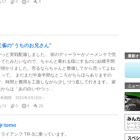
17
0
0
0
紅雀の"うちのお兄さん"
やっと実戦配備しました。 前のディーラーがノーメンテで売
最新オ
ってたみたいなので、ちゃんと乗れる様にするのに結構手間
が掛かりました。売るならちゃんと整備してから売ってよね
～って。 まだまだ中途半間なところがちらほらありますの
で、時間と費用を工面しながら少しづつ直して行きます。 家
ニュー
族からは「あの白いやつっ ...
所有期間
2021年3月15日～
74
0
0
28
jr tomo
トライアンフ TR-3に乗っています。