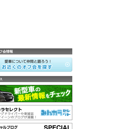
フ会情報
ス