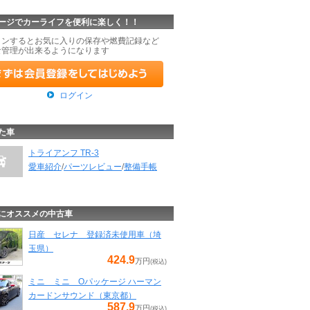
ージでカーライフを便利に楽しく！！
インするとお気に入りの保存や燃費記録など
な管理が出来るようになります
ログイン
た車
トライアンフ TR-3
愛車紹介
/
パーツレビュー
/
整備手帳
にオススメの中古車
日産 セレナ 登録済未使用車（埼
玉県）
424.9
万円
(税込)
ミニ ミニ Oパッケージ ハーマン
カードンサウンド（東京都）
587.9
万円
(税込)