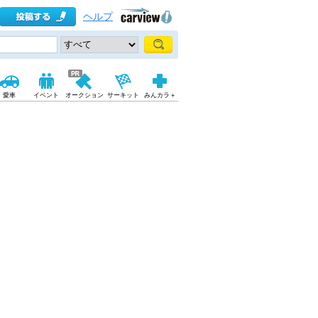
ヘルプ
愛車
イベント
オークション
サーキット
みんカラ＋