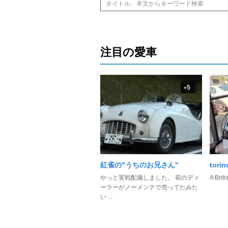
注目の愛車
5
+
紅雀の"うちのお兄さん"
tori
やっと実戦配備しました。 前のディ
A Briti
ーラーがノーメンテで売ってたみた
い ...