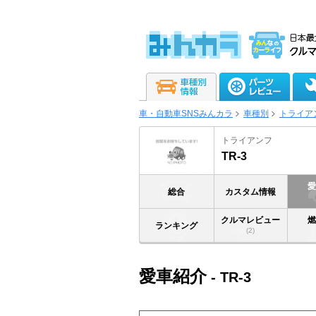
車・自動車SNSみんカラ
車種別
トライア
トライアンフ
TR-3
総合
カスタム情報
クルマレビュー
ランキング
(2)
愛車紹介
- TR-3