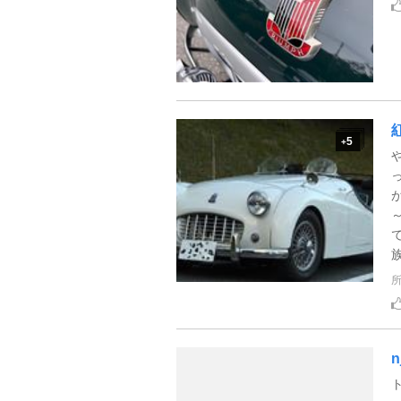
5
+
n