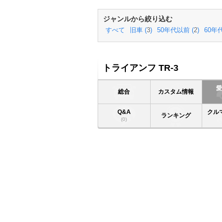
ジャンルから絞り込む
すべて
旧車 (
3
)
50年代以前 (
2
)
60年代
トライアンフ TR-3
総合
カスタム情報
Q&A
クル
ランキング
(0)