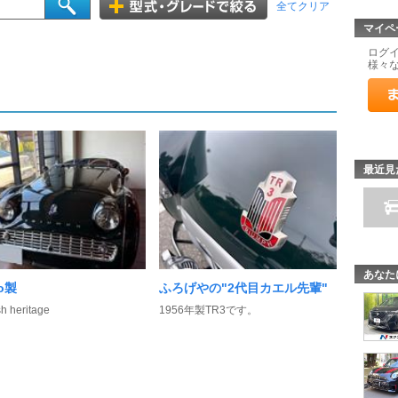
全てクリア
マイペ
ログ
様々
最近見
あなた
no製
ふろげやの"2代目カエル先輩"
sh heritage
1956年製TR3です。