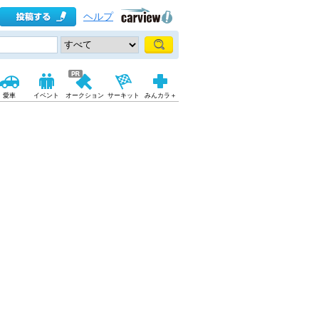
ヘルプ
愛車
イベント
オークション
サーキット
みんカラ＋