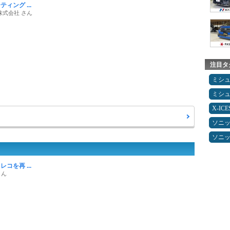
ィング ...
株式会社 さん
注目タ
ミシ
ミシ
X-IC
ソニ
ソニ
コを再 ...
さん