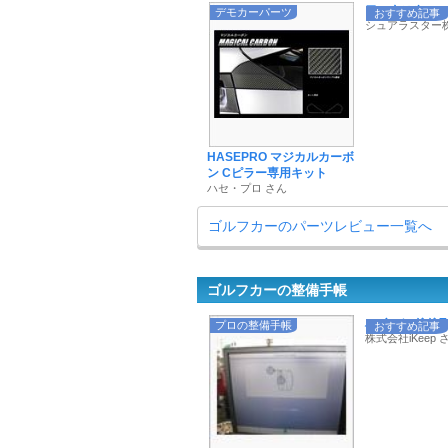
ワックスやコーテ
デモカーパーツ
おすすめ記事
シュアラスター
HASEPRO マジカルカーボ
ン Cピラー専用キット
ハセ・プロ さん
ゴルフカーのパーツレビュー一覧へ
ゴルフカーの整備手帳
ハイエンドドラレ
プロの整備手帳
おすすめ記事
株式会社iKeep 