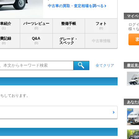
-
中古車の買取・査定相場を調べる
マイペ
愛車紹介
パーツレビュー
整備手帳
フォト
ログ
(1)
(0)
(0)
(0)
様々
燃費記録
Q&A
グレード・
中古車情報
スペック
(0)
(0)
最近見
全てクリア
待ちしております。
あなた