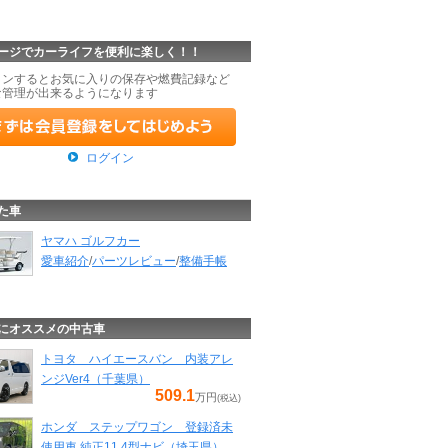
ージでカーライフを便利に楽しく！！
インするとお気に入りの保存や燃費記録など
な管理が出来るようになります
ログイン
た車
ヤマハ ゴルフカー
愛車紹介
/
パーツレビュー
/
整備手帳
にオススメの中古車
トヨタ ハイエースバン 内装アレ
ンジVer4（千葉県）
509.1
万円
(税込)
ホンダ ステップワゴン 登録済未
使用車 純正11.4型ナビ（埼玉県）