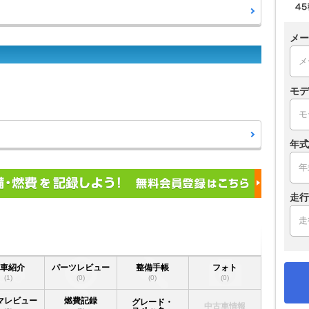
メー
モデ
年式
走行
愛車紹介
パーツレビュー
整備手帳
フォト
(1)
(0)
(0)
(0)
マレビュー
燃費記録
グレード・
中古車情報