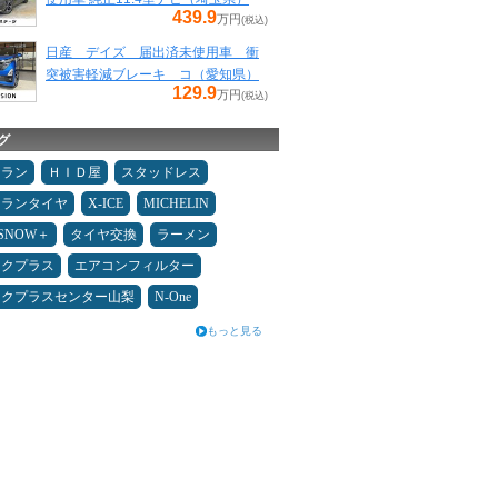
439.9
万円
(税込)
日産 デイズ 届出済未使用車 衝
突被害軽減ブレーキ コ（愛知県）
129.9
万円
(税込)
グ
ュラン
ＨＩＤ屋
スタッドレス
ュランタイヤ
X-ICE
MICHELIN
ESNOW＋
タイヤ交換
ラーメン
ックプラス
エアコンフィルター
ックプラスセンター山梨
N-One
もっと見る