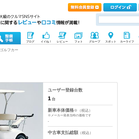
ブログ
イイね！
レビュー
フォト
グループ
スポット
カーライフ
ゴルフカー
ユーザー登録台数
1
台
新車本体価格
※（税込）
※メーカー発表当時の価格です
-
中古車支払総額
（税込）