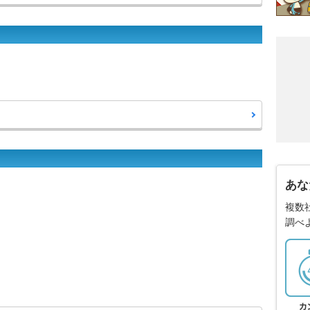
あな
複数
調べ