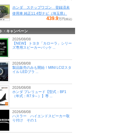
ホンダ ステップワゴン 登録済未
使用車 純正11.4型ナビ（埼玉県）
439.9
万円
(税込)
ト・キャンペーン
2026/08/08
【NEW】 トヨタ「カローラ」シリー
ズ専用スピーカーパッケ ...
2026/08/08
製品販売のみも開始！MINI LCI2スタ
イル LEDブラ ...
2026/08/08
ホンダ プレリュード【型式：BF1
（年式：R7.9～）】専 ...
2026/08/08
ハスラー ハイエンドスピーカー取
り付け その１