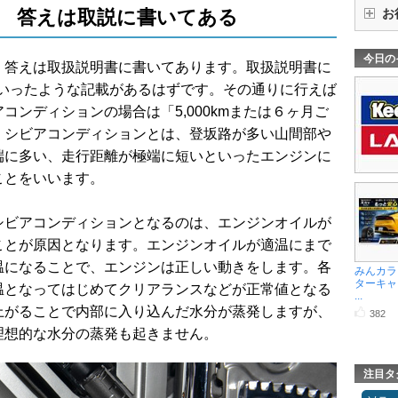
 答えは取説に書いてある
お
今日の
 答えは取扱説明書に書いてあります。取扱説明書に
」といったような記載があるはずです。その通りに行えば
コンディションの場合は「5,000kmまたは６ヶ月ご
。シビアコンディションとは、登坂路が多い山間部や
端に多い、走行距離が極端に短いといったエンジンに
ことをいいます。
シビアコンディションとなるのは、エンジンオイルが
ことが原因となります。エンジンオイルが適温にまで
温になることで、エンジンは正しい動きをします。各
みんカラ
ターキャ
温となってはじめてクリアランスなどが正常値となる
...
上がることで内部に入り込んだ水分が蒸発しますが、
382
理想的な水分の蒸発も起きません。
注目タ