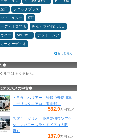
ックデザイン
X-ICESNOW＋
ＨＩＤ屋
記念日
ソニックプラス
コンフィルター
STI
オーディオ専門店
みんカラ登録記念日
トカバー
SNOW＋
デッドニング
県カーオーディオ
もっと見る
た車
クルマはありません。
にオススメの中古車
トヨタ ハリアー 登録済未使用車
モデリスタエアロ（東京都）
532.9
万円
(税込)
スズキ ソリオ 後席左側ワンアク
ションパワースライドドア（大阪
府）
187.0
万円
(税込)