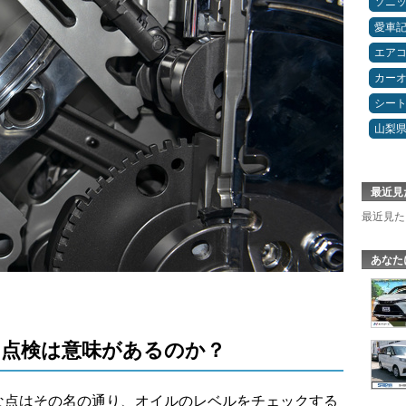
ソニ
愛車
エア
カー
シー
山梨
最近見
最近見た
あなた
点検は意味があるのか？
な点はその名の通り、オイルのレベルをチェックする