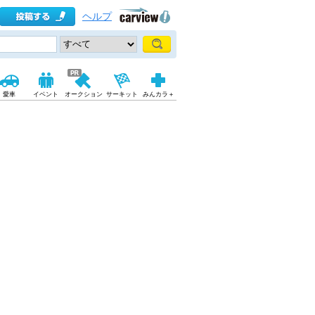
ヘルプ
愛車
イベント
オークション
サーキット
みんカラ＋