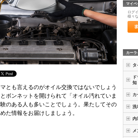
マイペ
ログ
様々
カーラ
タ
ド
知
ーマとも言えるのがオイル交換ではないでしょう
カ
くとボンネットを開けられて「オイル汚れていま
経験のある人も多いことでしょう。果たしてその
洗
含めた情報をお届けしましょう。
内
メ