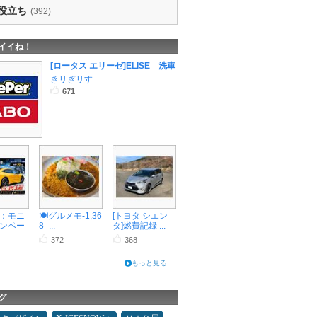
役立ち
(392)
イイね！
[ロータス エリーゼ]ELISE 洗車
きリぎリす
671
：モニ
🍽️グルメモ-1,36
[トヨタ シエン
ンペー
8- ...
タ]燃費記録 ...
372
368
もっと見る
グ