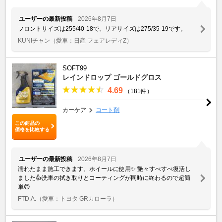
ユーザーの最新投稿
2026年8月7日
フロントサイズは255/40-18で、リアサイズは275/35-19です。
KUNIチャン
（愛車：日産 フェアレディZ）
SOFT99
レインドロップ ゴールドグロス
4.69
（181件）
カーケア
コート剤
この商品の
価格を比較する
ユーザーの最新投稿
2026年8月7日
濡れたまま施工できます。ホイールに使用✨️ 艶々すべすべ復活し
ました👍洗車の拭き取りとコーティングが同時に終わるので超簡
単😊
FTD,A.
（愛車：トヨタ GRカローラ）