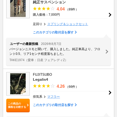
純正サスペンション
4.04
（89件）
購入価格：7,000円
足回り
スプリング＆ショックセット
このカテゴリの取付店を探す
ユーザーの最新投稿
2026年8月7日
バージョンニスモと聞いて、購入しました。純正車高より、フロ
ント0.5、リア1センチ程度落ちました。
TAKE1974
（愛車：日産 フェアレディZ）
FUJITSUBO
Legalis4
4.26
（66件）
排気系
マフラー
この商品の
このカテゴリの取付店を探す
価格を比較する