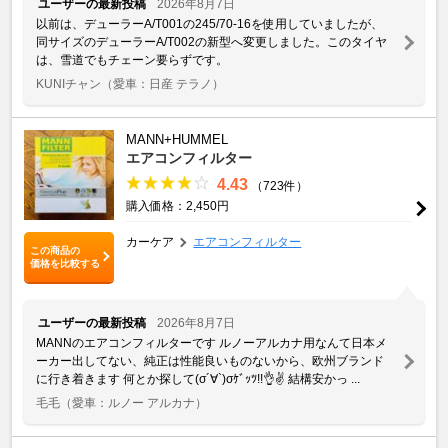
ユーザーの最新投稿
2026年8月7日
以前は、デューラーA/T001の245/70-16を使用していましたが、
同サイズのデューラーA/T002の新型へ変更しました。このタイヤ
は、雪道でもチェーン要らずです。
KUNIチャン
（愛車：日産 テラノ）
MANN+HUMMEL
エアコンフィルター
4.43
（723件）
購入価格：2,450円
カーケア
エアコンフィルター
この商品の
価格を比較する
ユーザーの最新投稿
2026年8月7日
MANNのエアコンフィルターです ルノーアルカナ用なんて日本メ
ーカー出してない、純正は性能良いものないから、欧州ブランド
に行き着きます 何とか探して(σ´∀`)σｹﾞｯﾂ!!👌✌️ 結構安かっ ...
毛毛
（愛車：ルノー アルカナ）