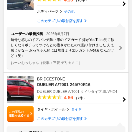
（70件）
ボディパーツ
その他
このカテゴリの取付店を探す
ユーザーの最新投稿
2026年8月7日
無骨な感じのドアパンチ防止用のドアガード 嫁がYouTube見て欲
しくなりポチってつけろとの指令が出たので貼り付けました ええ
感じかなー おっちゃん的には無骨よりエレガントが好みなんだけ
ど（笑）
おーいおっちゃん
（愛車：三菱 デリカミニ）
BRIDGESTONE
DUELER A/T001 245/70R16
DUELER
DUELER A/T001
タイヤタイプ:SUV/4X4
4.86
（7件）
タイヤ・ホイール
タイヤ
この商品の
価格を比較する
このカテゴリの取付店を探す