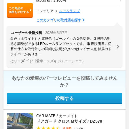
購入価格：2,300円
この商品の
インテリア
ルームランプ
価格を比較する
このカテゴリの取付店を探す
ユーザーの最新投稿
2026年8月7日
白色（ホワイト）と電球色（ゴールド）の２色切替、３段階の明
るさ調整ができるLEDルームランプセットです。 取扱説明書に切
替の仕方や取付外しの詳細な説明がないのはマイナス点 付属のド
ライバーがありま ...
はりー(=ﾟωﾟ)ﾉ
（愛車：スズキ ジムニーシエラ）
あなたの愛車のパーツレビューを投稿してみません
か？
投稿する
CAR MATE / カーメイト
ドアガード クロス Mサイズ / DZ578
4.50