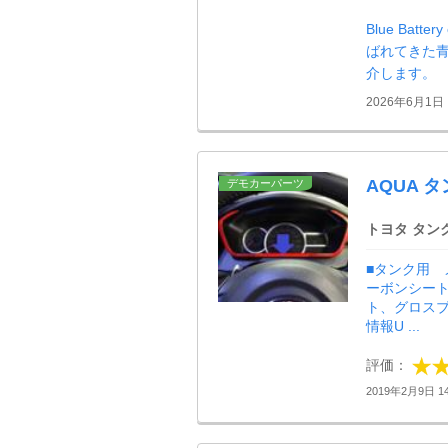
Blue Ba
ばれてきた青
介します。
2026年6月1日
AQUA
デモカーパーツ
トヨタ タン
■タンク用 
ーボンシー
ト、グロスブ
情報U ...
評価：
2019年2月9日 14