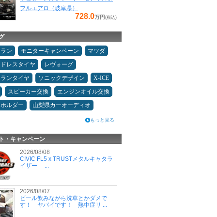
フルエアロ（岐阜県）
728.0
万円
(税込)
グ
ュラン
モニターキャンペーン
マツダ
ッドレスタイヤ
レヴォーグ
ュランタイヤ
ソニックデザイン
X-ICE
スピーカー交換
エンジンオイル交換
ホホルダー
山梨県カーオーディオ
もっと見る
ト・キャンペーン
2026/08/08
CIVIC FL5 x TRUSTメタルキャタラ
イザー ...
2026/08/07
ビール飲みながら洗車とかダメで
す！ ヤバイです！ 熱中症リ ...