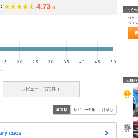
4.73
：
点
マイペ
ログ
様々
）
す。
人気パ
レビュー
（373件 ）
新着順
レビュー数順
評価順
ery caos