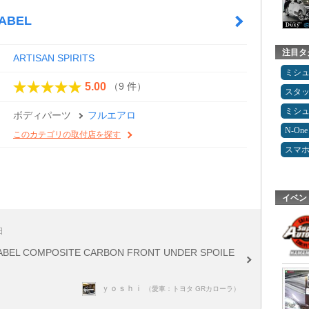
ABEL
注目タ
ARTISAN SPIRITS
ミシ
（9 件）
5.00
スタ
ミシ
ボディパーツ
フルエアロ
N-One
このカテゴリの取付店を探す
スマ
イベン
日
 COMPOSITE CARBON FRONT UNDER SPOILE
ｙｏｓｈｉ
（愛車：トヨタ GRカローラ）