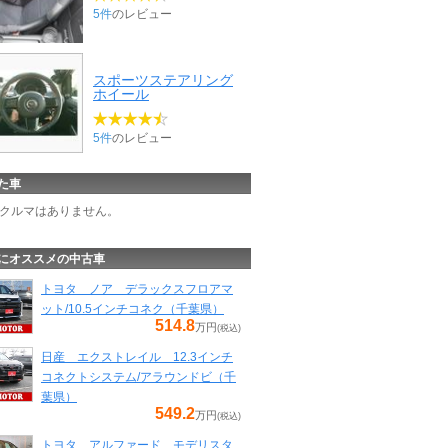
5件
のレビュー
スポーツステアリング
ホイール
5件
のレビュー
た車
クルマはありません。
にオススメの中古車
トヨタ ノア デラックスフロアマ
ット/10.5インチコネク（千葉県）
514.8
万円
(税込)
日産 エクストレイル 12.3インチ
コネクトシステム/アラウンドビ（千
葉県）
549.2
万円
(税込)
トヨタ アルファード モデリスタ