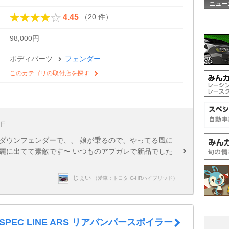
ニュー
（20 件）
4.45
98,000円
ボディパーツ
フェンダー
このカテゴリの取付店を探す
4日
ダウンフェンダーで、、 娘が乗るので、やってる風に
麗に出てて素敵です〜 いつものアプガレで新品でした
じぇい
（愛車：トヨタ C-HRハイブリッド）
-SPEC LINE ARS リアバンパースポイラー