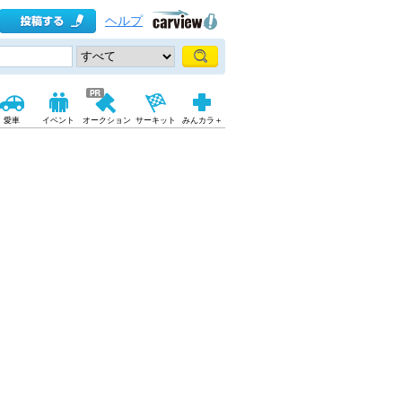
ヘルプ
愛車
イベント
オークション
サーキット
みんカラ＋