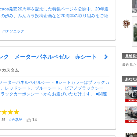
ttery caos発売20周年を記念した特集ページを公開中。20年選
の歩み、みんカラ投稿企画など20周年の取り組みをご紹
パナソニック
 タンク メーターパネルベゼル 赤シート
最近見
最近見た
クカスタム
あなた
メーターパネルベゼルシート ■シートカラーはブラックカ
ト、レッドシート、ブルーシート、ピアノブラックシー
ラックカーボンシートからお選びいただけます。 ■関連
14
☆AQUA
:35