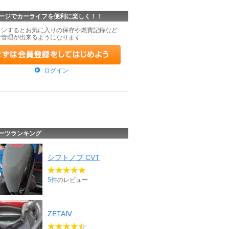
ージでカーライフを便利に楽しく！！
インするとお気に入りの保存や燃費記録など
な管理が出来るようになります
ログイン
ーツランキング
シフトノブ CVT
5件
のレビュー
ZETAⅣ