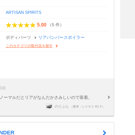
ARTISAN SPIRITS
（5 件）
5.00
ボディパーツ
リアバンパースポイラー
このカテゴリの取付店を探す
21日
 ノーマルだとリアがなんだかさみしいので装着。
のりぶん
（愛車：レクサス RC F）
ENDER