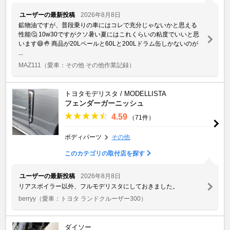
ユーザーの最新投稿
2026年8月8日
鉱物油ですが、普段乗りの車にはコレで充分じゃないかと思える
性能🤔 10w30ですがクソ暑い夏にはこれくらいの粘度でいいと思
います😄🤚 商品が20Lペールと60Lと200Lドラム缶しかないのが
...
MAZ111
（愛車：その他 その他作業記録）
トヨタモデリスタ / MODELLISTA
フェンダーガーニッシュ
4.59
（71件）
ボディパーツ
その他
このカテゴリの取付店を探す
ユーザーの最新投稿
2026年8月8日
リアスポイラー以外、フルモデリスタにしておきました。
berryy
（愛車：トヨタ ランドクルーザー300）
ダイソー