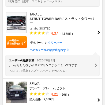
鳴海 亮二
（愛車：スズキ ジムニーノマド）
TANABE
STRUT TOWER BAR / ストラットタワーバ
ー
tanabe
SUSTEC
4.37
（4,578件）
この商品の
補強パーツ
タワーバー
価格を比較する
このカテゴリの取付店を探す
ユーザーの最新投稿
2026年8月8日
しっかりした感じが ステアリングから 伝わって来ます。
マルじぃ
（愛車：スズキ スペーシアカスタム）
SEIWA
ナンバーフレームセット
4.21
（66件）
購入価格：2,680円