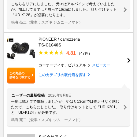
こちらをリアにしました。 元々はアルパインで考えていました
が、加工してまで…と思って16cmにしました。 取り付けキット
「UD-K128」が必要になります。
鳴海 亮二
（愛車：スズキ ジムニーノマド）
PIONEER / carrozzeria
TS-C1640S
4.81
（47件）
カーオーディオ、ビジュアル
スピーカー
この商品の
このカテゴリの取付店を探す
価格を比較する
ユーザーの最新投稿
2026年8月8日
一度は純オプで依頼しましたが、やはり13cmでは物足りなく感じ
たので、こちらにしました。 取り付けキットとして「UD-K301」
と「UD-K124」が必要です。
鳴海 亮二
（愛車：スズキ ジムニーノマド）
株式会社アイズ