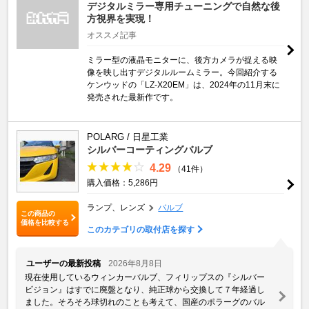
デジタルミラー専用チューニングで自然な後
方視界を実現！
オススメ記事
ミラー型の液晶モニターに、後方カメラが捉える映
像を映し出すデジタルルームミラー。今回紹介する
ケンウッドの「LZ-X20EM」は、2024年の11月末に
発売された最新作です。
POLARG / 日星工業
シルバーコーティングバルブ
4.29
（41件）
購入価格：5,286円
ランプ、レンズ
バルブ
この商品の
価格を比較する
このカテゴリの取付店を探す
ユーザーの最新投稿
2026年8月8日
現在使用しているウィンカーバルブ、フィリップスの『シルバー
ビジョン』はすでに廃盤となり、純正球から交換して７年経過し
ました。そろそろ球切れのことも考えて、国産のポラーグのバル