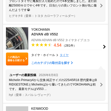
フロントタイヤに亀裂が入り始めたので4本交換しました。走行距
離25000キロでやく4年です。日当たりの良いフロント側が先に傷
んだようです😭
ヒデキチ8
（愛車：トヨタ カローラフィールダー）
YOKOHAMA
ADVAN dB V552
ADVAN
ADVAN dB V552
タイヤタイプ:エコ
4.54
（281件）
タイヤ・ホイール
タイヤ
この商品の
価格を比較する
このカテゴリの取付店を探す
ユーザーの最新投稿
2026年8月8日
Michelin Primacy4から交換 純正サイズの225/45R18 歴代愛車はB
RIDGESTONEとMichelinばかり履いてきたのでYOKOHAMAは初
です。 最新モデルはV553 ...
hyt
（愛車：スバル レヴォーグ）
KENWOOD