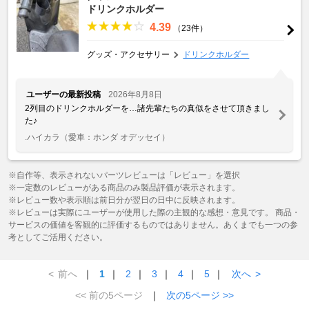
ドリンクホルダー
4.39
（23件）
グッズ・アクセサリー
ドリンクホルダー
ユーザーの最新投稿
2026年8月8日
2列目のドリンクホルダーを…諸先輩たちの真似をさせて頂きまし
た♪
.ハイカラ
（愛車：ホンダ オデッセイ）
※自作等、表示されないパーツレビューは「レビュー」を選択
※一定数のレビューがある商品のみ製品評価が表示されます。
※レビュー数や表示順は前日分が翌日の日中に反映されます。
※レビューは実際にユーザーが使用した際の主観的な感想・意見です。 商品・
サービスの価値を客観的に評価するものではありません。あくまでも一つの参
考としてご活用ください。
<
前へ
｜
1
｜
2
｜
3
｜
4
｜
5
｜
次へ
>
<< 前の5ページ
｜
次の5ページ >>