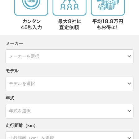
メーカー
モデル
年式
走行距離（km）