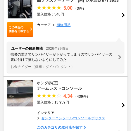
面ファスナーテープ (M) シボ面対応 / 3953
5.00
（3件）
購入価格：548円
カーケア
補修用品
この商品の
価格を比較する
ユーザーの最新投稿
2026年8月8日
携帯の重さでサンバイザーが下がってしまうのでサンバイザーの
裏に付けて落ちないようにしてみた
お金ナイダー
（愛車：ダイハツ タント）
ホンダ(純正)
アームレストコンソール
4.34
（439件）
購入価格：13,959円
インテリア
センターコンソール/コンソールボックス
このカテゴリの取付店を探す