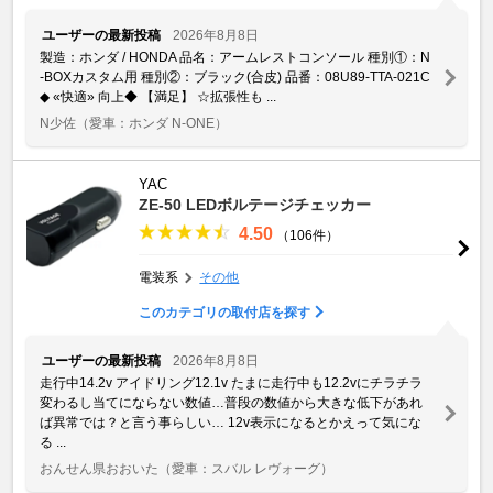
ユーザーの最新投稿
2026年8月8日
製造：ホンダ / HONDA 品名：アームレストコンソール 種別①：N
-BOXカスタム用 種別②：ブラック(合皮) 品番：08U89-TTA-021C
◆ «快適» 向上◆ 【満足】 ☆拡張性も ...
N少佐
（愛車：ホンダ N-ONE）
YAC
ZE-50 LEDボルテージチェッカー
4.50
（106件）
電装系
その他
このカテゴリの取付店を探す
ユーザーの最新投稿
2026年8月8日
走行中14.2v アイドリング12.1v たまに走行中も12.2vにチラチラ
変わるし当てにならない数値…普段の数値から大きな低下があれ
ば異常では？と言う事らしい… 12v表示になるとかえって気にな
る ...
おんせん県おおいた
（愛車：スバル レヴォーグ）