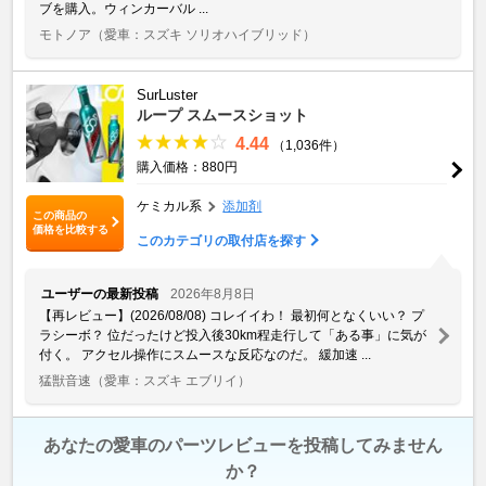
ブを購入。ウィンカーバル ...
モトノア
（愛車：スズキ ソリオハイブリッド）
SurLuster
ループ スムースショット
4.44
（1,036件）
購入価格：880円
ケミカル系
添加剤
この商品の
価格を比較する
このカテゴリの取付店を探す
ユーザーの最新投稿
2026年8月8日
【再レビュー】(2026/08/08) コレイイわ！ 最初何となくいい？ プ
ラシーボ？ 位だったけど投入後30km程走行して「ある事」に気が
付く。 アクセル操作にスムースな反応なのだ。 緩加速 ...
猛獣音速
（愛車：スズキ エブリイ）
あなたの愛車のパーツレビューを投稿してみません
か？