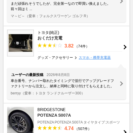
まだ頑張れそうでしたが、完全第一なので即買い換えました。
前々回はミ ...
マ～ビ～
（愛車：フォルクスワーゲン ゴルフ R）
トヨタ(純正)
おくだけ充電
3.82
（74件）
グッズ・アクセサリー
スマホ・携帯充電器
ユーザーの最新投稿
2026年8月8日
車台番号、ナンバー取れたタイミングで並行でアップグレードフ
ァクトリーから注文し、納車と同時に取り付けてもらえました。
berryy
（愛車：トヨタ ランドクルーザー300）
BRIDGESTONE
POTENZA S007A
POTENZA
POTENZA S007A
タイヤタイプ:スポーツ
4.74
（507件）