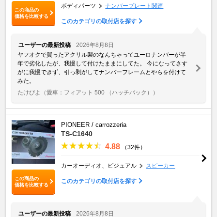
ボディパーツ
ナンバープレート関連
この商品の
価格を比較する
このカテゴリの取付店を探す
ユーザーの最新投稿
2026年8月8日
ヤフオクで買ったアクリル製のなんちゃってユーロナンバーが半
年で劣化したが、我慢して付けたままにしてた。 今になってさす
がに我慢できず、引っ剥がしてナンバーフレームとやらを付けて
みた。
たけぴよ
（愛車：フィアット 500 （ハッチバック））
PIONEER / carrozzeria
TS-C1640
4.88
（32件）
カーオーディオ、ビジュアル
スピーカー
この商品の
このカテゴリの取付店を探す
価格を比較する
ユーザーの最新投稿
2026年8月8日