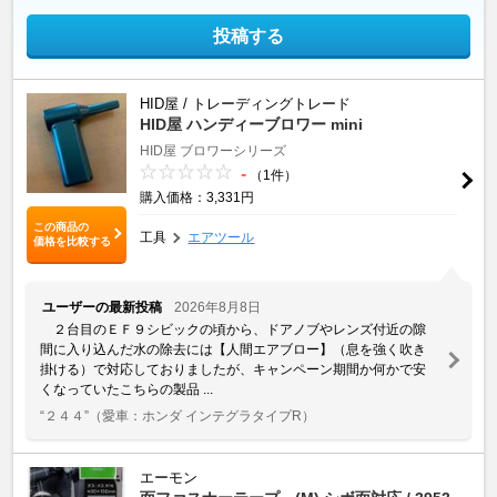
投稿する
HID屋 / トレーディングトレード
HID屋 ハンディーブロワー mini
HID屋 ブロワーシリーズ
-
（1件）
購入価格：3,331円
この商品の
工具
エアツール
価格を比較する
ユーザーの最新投稿
2026年8月8日
２台目のＥＦ９シビックの頃から、ドアノブやレンズ付近の隙
間に入り込んだ水の除去には【人間エアブロー】（息を強く吹き
掛ける）で対応しておりましたが、キャンペーン期間か何かで安
くなっていたこちらの製品 ...
“２４４”
（愛車：ホンダ インテグラタイプR）
エーモン