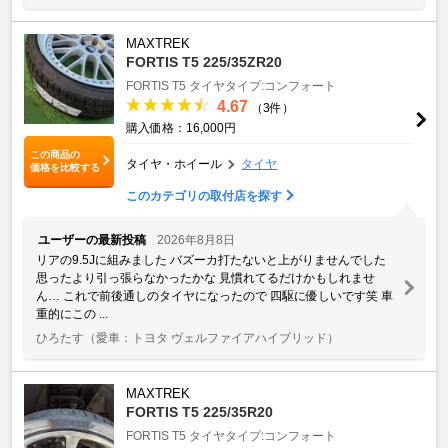
MAXTREK
FORTIS T5 225/35ZR20
FORTIS T5
タイヤタイプ:コンフォート
4.67
（3件）
購入価格：16,000円
この商品の
タイヤ・ホイール
タイヤ
価格を比較する
このカテゴリの取付店を探す
ユーザーの最新投稿
2026年8月8日
リアの9.5Jに組みました バズーカ打たないと上がりませんでした
思ったより引っ張らなかったかな 見慣れてるだけかもしれませ
ん… これで前後通しのタイヤになったので 四駆に優しいです笑 車
重的にこの ...
ひろたす
（愛車：トヨタ ヴェルファイアハイブリッド）
MAXTREK
FORTIS T5 225/35R20
FORTIS T5
タイヤタイプ:コンフォート