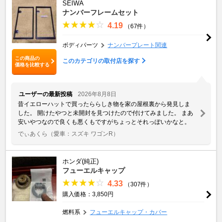
SEIWA
ナンバーフレームセット
4.19
（67件）
ボディパーツ
ナンバープレート関連
この商品の
このカテゴリの取付店を探す
価格を比較する
ユーザーの最新投稿
2026年8月8日
昔イエローハットで買ったららしき物を家の屋根裏から発見しま
した。 開けたやつと未開封を見つけたので付けてみました。 まあ
安いやつなので良くも悪くもですがちょっとそれっぽいかなと。
でぃあくら
（愛車：スズキ ワゴンR）
ホンダ(純正)
フューエルキャップ
4.33
（307件）
購入価格：3,850円
燃料系
フューエルキャップ・カバー