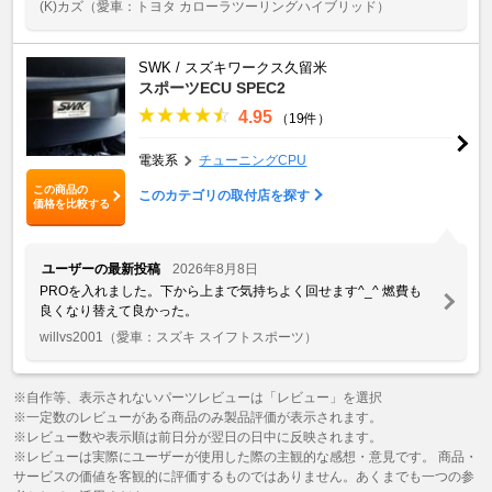
(K)カズ
（愛車：トヨタ カローラツーリングハイブリッド）
SWK / スズキワークス久留米
スポーツECU SPEC2
4.95
（19件）
電装系
チューニングCPU
この商品の
このカテゴリの取付店を探す
価格を比較する
ユーザーの最新投稿
2026年8月8日
PROを入れました。下から上まで気持ちよく回せます^_^ 燃費も
良くなり替えて良かった。
willvs2001
（愛車：スズキ スイフトスポーツ）
※自作等、表示されないパーツレビューは「レビュー」を選択
※一定数のレビューがある商品のみ製品評価が表示されます。
※レビュー数や表示順は前日分が翌日の日中に反映されます。
※レビューは実際にユーザーが使用した際の主観的な感想・意見です。 商品・
サービスの価値を客観的に評価するものではありません。あくまでも一つの参