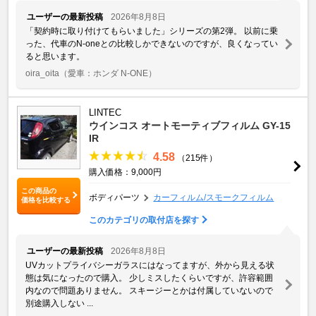
ユーザーの最新投稿
2026年8月8日
「契約時に取り付けてもらいました」シリーズの第2弾。 以前に乗
った、代車のN-oneとの比較しかできないのですが、良くなってい
ると思います。
oira_oita
（愛車：ホンダ N-ONE）
LINTEC
ウインコス オートモーティブフィルム GY-15
IR
4.58
（215件）
購入価格：9,000円
この商品の
ボディパーツ
カーフィルム/スモークフィルム
価格を比較する
このカテゴリの取付店を探す
ユーザーの最新投稿
2026年8月8日
UVカットプライバシーガラスにはなってますが、外から見える状
態は気になったので購入。 少しミスしたくらいですが、許容範囲
内なので問題ありません。 スキージーとかは付属していないので
別途購入しない ...