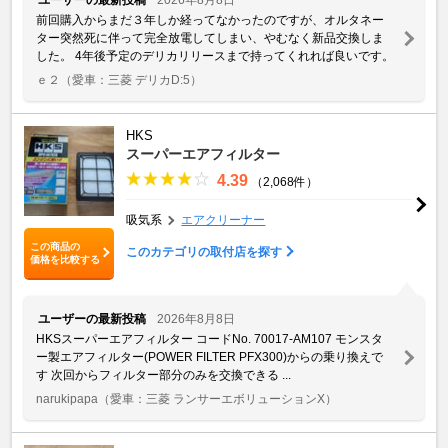
前回購入からまだ３年しか経ってなかったのですが、オルタネー
ター突然死に伴って完全放電してしまい、やむなく新品交換しま
した。 4年後予定のデリカリリースまで持ってくれれば良いです。
ｅ２
（愛車：三菱 デリカD:5）
HKS
スーパーエアフィルター
4.39
（2,068件）
吸気系
エアクリーナー
この商品の
このカテゴリの取付店を探す
価格を比較する
ユーザーの最新投稿
2026年8月8日
HKSスーパーエアフィルター コードNo. 70017-AM107 モンスタ
ー製エアフィルター(POWER FILTER PFX300)からの乗り換えで
す 次回からフィルター部分のみを交換できる ...
narukipapa
（愛車：三菱 ランサーエボリューションX）