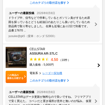
このカテゴリの取付店を探す
ユーザーの最新投稿
2026年8月8日
ドライブ中、信号などで停車しているとガソリン臭がするため原
因を探っているとどうも給油口のあたりこら臭いがしているため
部品商で取り寄せしました。 在庫も近場にあり2日で到着です。
品番:17670 ...
yusuke@gk5
（愛車：ホンダ S2000）
CELLSTAR
ASSURA ‎AR-37LC
4.50
（10件）
購入価格：5,000円
電装系
レーダー探知機
この商品の
価格を比較する
このカテゴリの取付店を探す
ユーザーの最新投稿
2026年8月8日
CELLSTARはデータ更新が無料なので良いですね。 フリマアプリ
で安く買えた。 コペンだと置き場所が意外と無いのが悩み。 仮置