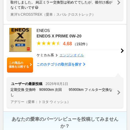
取付しました。 純正ミラー交換型は初めてでしたが、後付け感が
なくて良いです😃
東洋's CROSSTREK
（愛車：スバル クロストレック）
ENEOS
ENEOS X PRIME 0W-20
4.68
（192件）
ケミカル系
エンジンオイル
この商品の
このカテゴリの取付店を探す
価格を比較する
ユーザーの最新投稿
2026年8月1日
定期交換 交換時 90900km 次回 95900km フィルター交換な
し
アデリー
（愛車：トヨタ ウィッシュ）
あなたの愛車のパーツレビューを投稿してみません
か？