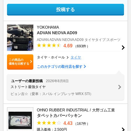
投稿する
YOKOHAMA
ADVAN NEOVA AD09
ADVAN
ADVAN NEOVA AD09
タイヤタイプ:スポーツ
4.69
（693件）
タイヤ・ホイール
タイヤ
この商品の
価格を比較する
このカテゴリの取付店を探す
ユーザーの最新投稿
2026年8月8日
ストリート最強タイヤ
ピョン吉☆
（愛車：スバル インプレッサ WRX STI）
OHNO RUBBER INDUSTRIAL / 大野ゴム工業
タペットカバーパッキン
4.43
（167件）
購入価格：2,500円