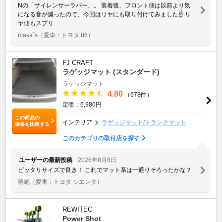
Nの「サイレンサーラバー」。 装着後、フロント側は以前より気
になる音が減ったので、今回はリヤにも取り付けてみました☝️ リ
ヤ側もスプリ ...
masa`s
（愛車：トヨタ 86）
FJ CRAFT
ラゲッジマット (スタンダード)
ラゲッジマット
4.80
（678件）
定価：6,980円
この商品の
インテリア
ラゲッジマット/トランクマット
価格を比較する
このカテゴリの取付店を探す
ユーザーの最新投稿
2026年8月8日
ピッタリサイズで良き！ これでマット系は一通りそろったかな？
暁絶
（愛車：トヨタ シエンタ）
REWITEC
Power Shot