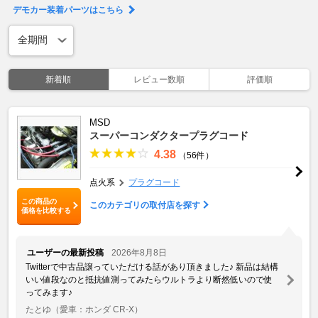
デモカー装着パーツはこちら
新着順
レビュー数順
評価順
MSD
スーパーコンダクタープラグコード
4.38
（56件）
点火系
プラグコード
この商品の
このカテゴリの取付店を探す
価格を比較する
ユーザーの最新投稿
2026年8月8日
Twitterで中古品譲っていただける話があり頂きました♪ 新品は結構
いい値段なのと抵抗値測ってみたらウルトラより断然低いので使
ってみます♪
たとゆ
（愛車：ホンダ CR-X）