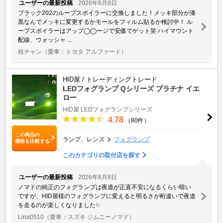
ユーザーの最新投稿
2026年8月8日
ブラック202のループスポイラーに交換しました！メッキ部分が漆
黒なんでメッキに変更するかモールをフィルム貼るか検討中！ ル
ープスポイラーはアップ◯◯ージで安価でゲット笑 ハイマウント
配線、ウォッシャ ...
桂チャン
（愛車：トヨタ アルファード）
HID屋 / トレーディングトレード
LEDフォグランプ Qシリーズ プラチナ イエ
ロー
HID屋 LEDフォグランプシリーズ
4.78
（80件）
この商品の
ランプ、レンズ
フォグランプ
価格を比較する
このカテゴリの取付店を探す
ユーザーの最新投稿
2026年8月8日
ノマドの純正のフォグランプは夜道が正直不安になるくらい暗い
ですが、HID屋様のフォグランプに変えると明るさが桁違いで夜道
を走るのが楽しくなりました✨️
Lina0510
（愛車：スズキ ジムニーノマド）