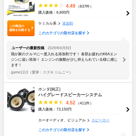
4.49
（637件）
購入価格：6,600円
ケミカル系
添加剤
この商品の
価格を比較する
このカテゴリの取付店を探す
ユーザーの最新投稿
2026年8月8日
我が家のクルマに一度入れる添加剤です！ 各部お疲れのK6Aエン
ジンに追い添加！ エンジンの振動が少し抑えられている様に感じ
ます！
game1113
（愛車：スズキ ジムニー）
ホンダ(純正)
ハイグレードスピーカーシステム
4.52
（411件）
購入価格：73,150円
カーオーディオ、ビジュアル
スピーカー
このカテゴリの取付店を探す