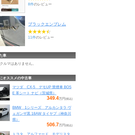
8件
のレビュー
ブラックエンブレム
11件
のレビュー
た車
クルマはありません。
にオススメの中古車
マツダ CX-5 デモUP 禁煙車 BOS
E 革シート ナビ（茨城県）
349.4
万円
(税込)
BMW 1シリーズ アルカンタラ ヴ
ェガンザ黒 18AW タイヤプ（神奈川
県）
506.7
万円
(税込)
トヨタ アルファード モデリスタ