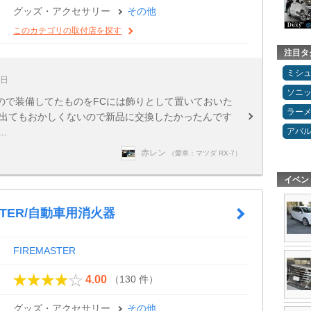
グッズ・アクセサリー
その他
このカテゴリの取付店を探す
注目タ
ミシ
6日
ソニ
ので装備してたものをFCには飾りとして置いておいた
ラー
が出てもおかしくないので新品に交換したかったんです
アバ
.
赤レン
（愛車：マツダ RX-7）
イベン
ASTER/自動車用消火器
FIREMASTER
（130 件）
4.00
グッズ・アクセサリー
その他