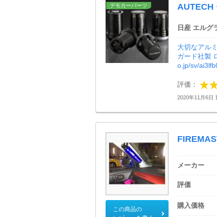
AUTEC
デモカーパーツ
日産 エルグ
大切なアルミ
ガード社製 ロッ
o.jp/sv/ai3lf
評価：
2020年11月6日 1
FIREMAST
メーカー
評価
購入価格
この商品の