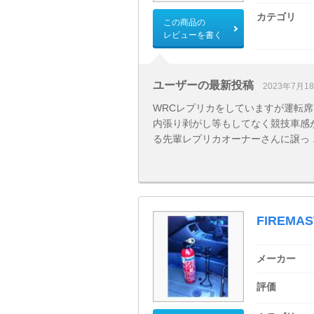
カテゴリ
この商品の
レビューを書く
ユーザーの最新投稿
2023年7月1
WRCレプリカをしていますが運転
内張り剥がし等もしてなく競技車感
る先輩レプリカオーナーさんに譲っ ..
FIREMA
メーカー
評価