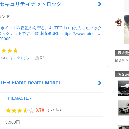
H セキュリティナットロック
ランド
ホイールを盗難から守る、AUTECHロゴの入ったマック
クナットです。 関連情報URL : https://www.autech.c
b00000 ...
最近見
37
すて☆るび夫
7:33
最近見た
あなた
ER Flame beater Model
FIREMASTER
（63 件）
3.70
3,900円