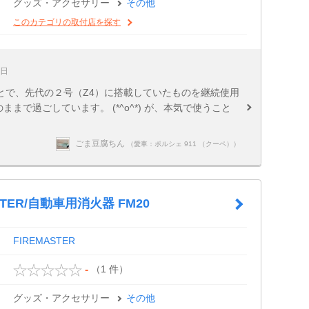
グッズ・アクセサリー
その他
このカテゴリの取付店を探す
5日
とで、先代の２号（Z4）に搭載していたものを継続使用
のままで過ごしています。 (*^o^*) が、本気で使うこと
ごま豆腐ちん
（愛車：ポルシェ 911 （クーペ））
STER/自動車用消火器 FM20
FIREMASTER
（1 件）
-
グッズ・アクセサリー
その他