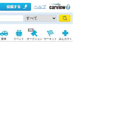
ヘルプ
愛車
イベント
オークション
サーキット
みんカラ＋