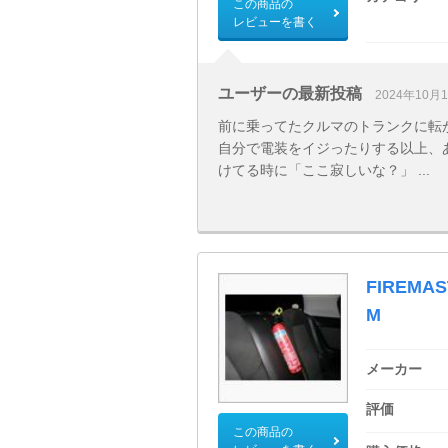
この商品の
レビューを書く
ユーザーの最新投稿
2024年10月
前に乗ってたクルマのトランクに転
自分で電装をイジったりする以上、
けてる時に「ここ寂しいな？」 ...
FIREMA
M
メーカー
評価
この商品の