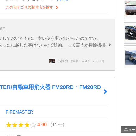
このカテゴリの取付店を探す
18日
がしておいたもの。 幸い使う事が無かったのですが、
あったに越した事はないので移動。 って言うか掃除機掛
へぼ狼
（愛車：スズキ ワゴンR）
STER/自動車用消火器 FM20RD・FM20RD
FIREMASTER
（11 件）
4.00
ニュー