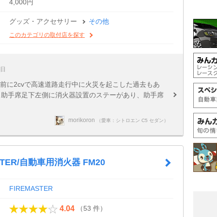
4,000円
グッズ・アクセサリー
その他
このカテゴリの取付店を探す
1日
年前に2cvで高速道路走行中に火災を起こした過去もあ
、助手席足下左側に消火器設置のステーがあり、助手席
morikoron
（愛車：シトロエン C5 セダン）
STER/自動車用消火器 FM20
FIREMASTER
（53 件）
4.04