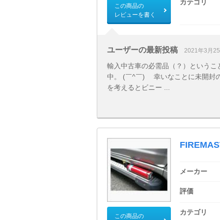
カテゴリ
この商品の
レビューを書く
ユーザーの最新投稿
2021年3月2
輸入中古車の必需品（？）というこ
中。 (￣^￣)ゞ 幸いなことに未開封
を考えるとビニー ...
FIREMA
メーカー
評価
カテゴリ
この商品の