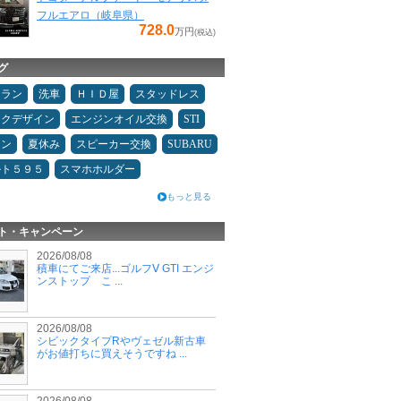
フルエアロ（岐阜県）
728.0
万円
(税込)
グ
ュラン
洗車
ＨＩＤ屋
スタッドレス
ックデザイン
エンジンオイル交換
STI
メン
夏休み
スピーカー交換
SUBARU
ルト５９５
スマホホルダー
もっと見る
ト・キャンペーン
2026/08/08
積車にてご来店...ゴルフⅤ GTI エンジ
ンストップ こ ...
2026/08/08
シビックタイプRやヴェゼル新古車
がお値打ちに買えそうですね ...