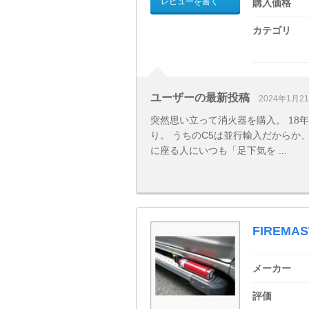
レビューを書く
購入価格
カテゴリ
ユーザーの最新投稿
2024年1月2
突然思い立って消火器を購入。 18
り。 うちのC5は並行輸入だからか
に座る人にいつも「足下気を ...
FIREMA
メーカー
評価