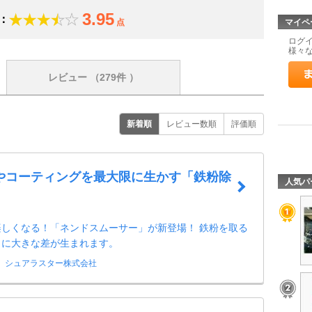
3.95
：
点
マイペ
ログ
様々
レビュー
（279件 ）
新着順
レビュー数順
評価順
やコーティングを最大限に生かす「鉄粉除
人気パ
楽しくなる！「ネンドスムーサー」が新登場！ 鉄粉を取る
りに大きな差が生まれます。
シュアラスター株式会社