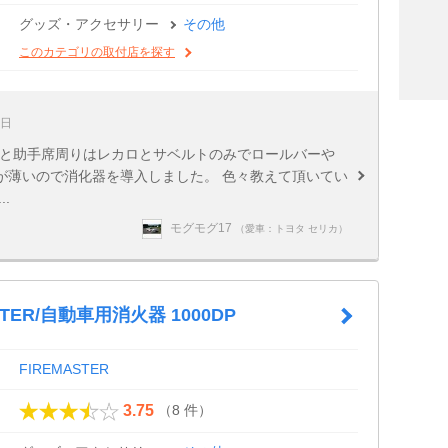
グッズ・アクセサリー
その他
このカテゴリの取付店を探す
8日
席と助手席周りはレカロとサベルトのみでロールバーや
が薄いので消化器を導入しました。 色々教えて頂いてい
.
モグモグ17
（愛車：トヨタ セリカ）
STER/自動車用消火器 1000DP
FIREMASTER
（8 件）
3.75