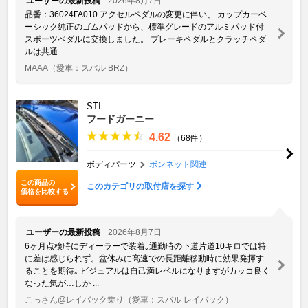
ユーザーの最新投稿
2026年8月7日
品番：36024FA010 アクセルペダルの変更に伴い、 カップカーベ
ーシック純正のゴムパッドから、標準グレードのアルミパッド付
スポーツペダルに交換しました。 ブレーキペダルとクラッチペダ
ルは共通 ...
MAAA
（愛車：スバル BRZ）
STI
フードガーニー
4.62
（68件）
ボディパーツ
ボンネット関連
この商品の
このカテゴリの取付店を探す
価格を比較する
ユーザーの最新投稿
2026年8月7日
6ヶ月点検時にディーラーで装着｡通勤時の下道片道10キロでは特
に差は感じられず。盆休みに高速での長距離移動時に効果発揮す
ることを期待｡ ビジュアルは自己満レベルになりますがカッコ良く
なった気が…しか ...
こっさん@レイバック乗り
（愛車：スバル レイバック）