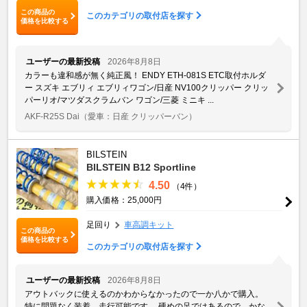
この商品の
このカテゴリの取付店を探す
価格を比較する
ユーザーの最新投稿
2026年8月8日
カラーも違和感が無く純正風！ ENDY ETH-081S ETC取付ホルダ
ー スズキ エブリィ エブリィワゴン/日産 NV100クリッパー クリッ
パーリオ/マツダスクラムバン ワゴン/三菱 ミニキ ...
AKF-R25S Dai
（愛車：日産 クリッパーバン）
BILSTEIN
BILSTEIN B12 Sportline
4.50
（4件）
購入価格：25,000円
足回り
車高調キット
この商品の
価格を比較する
このカテゴリの取付店を探す
ユーザーの最新投稿
2026年8月8日
アウトバックに使えるのかわからなかったので一か八かで購入。
特に問題なく装着、走行可能です。 硬めの足ではあるので、かな