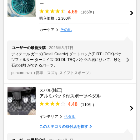
ー
4.69
（166件）
購入価格：2,300円
カーケア
その他
ユーザーの最新投稿
2026年8月7日
ディテール ガーズ(Detail Guardz) ダートロック(DIRT LOCK)バケ
ツフィルター ターコイズ DG-DL-TRQ バケツの底にひいて、砂と
石の分離 ができるパーツ。
percorrenza
（愛車：スズキ スイフトスポーツ）
スバル(純正)
アルミパッド付スポーツペダル
4.48
（110件）
インテリア
ペダル
このカテゴリの取付店を探す