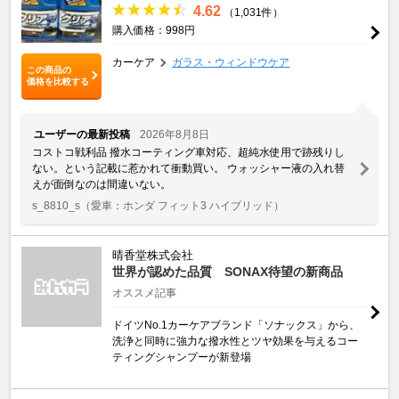
4.62
（1,031件）
購入価格：998円
カーケア
ガラス・ウィンドウケア
この商品の
価格を比較する
ユーザーの最新投稿
2026年8月8日
コストコ戦利品 撥水コーティング車対応、超純水使用で跡残りし
ない。という記載に惹かれて衝動買い。 ウォッシャー液の入れ替
えが面倒なのは間違いない。
s_8810_s
（愛車：ホンダ フィット3 ハイブリッド）
晴香堂株式会社
世界が認めた品質 SONAX待望の新商品
オススメ記事
ドイツNo.1カーケアブランド「ソナックス」から、
洗浄と同時に強力な撥水性とツヤ効果を与えるコー
ティングシャンプーが新登場