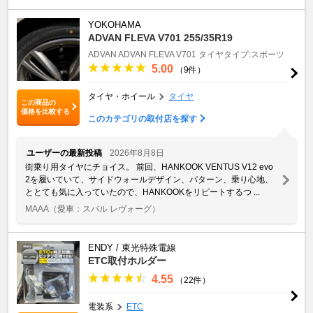
YOKOHAMA
ADVAN FLEVA V701 255/35R19
ADVAN
ADVAN FLEVA V701
タイヤタイプ:スポーツ
5.00
（9件）
タイヤ・ホイール
タイヤ
この商品の
価格を比較する
このカテゴリの取付店を探す
ユーザーの最新投稿
2026年8月8日
街乗り用タイヤにチョイス。 前回、HANKOOK VENTUS V12 evo
2を履いていて、サイドウォールデザイン、パターン、乗り心地、
ととても気に入っていたので、HANKOOKをリピートするつ ...
MAAA
（愛車：スバル レヴォーグ）
ENDY / 東光特殊電線
ETC取付ホルダー
4.55
（22件）
電装系
ETC