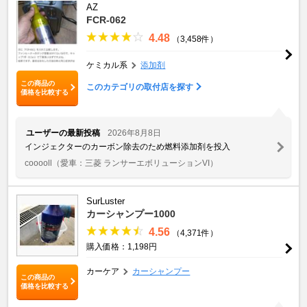
AZ
FCR-062
4.48
（3,458件）
ケミカル系
添加剤
この商品の
このカテゴリの取付店を探す
価格を比較する
ユーザーの最新投稿
2026年8月8日
インジェクターのカーボン除去のため燃料添加剤を投入
cooooll
（愛車：三菱 ランサーエボリューションVI）
SurLuster
カーシャンプー1000
4.56
（4,371件）
購入価格：1,198円
カーケア
カーシャンプー
この商品の
価格を比較する