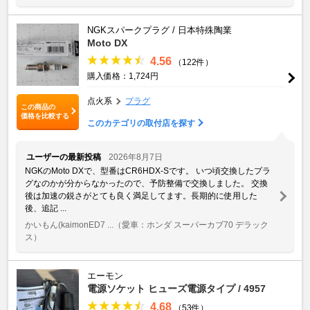
NGKスパークプラグ / 日本特殊陶業
Moto DX
4.56
（122件）
購入価格：1,724円
点火系
プラグ
この商品の
価格を比較する
このカテゴリの取付店を探す
ユーザーの最新投稿
2026年8月7日
NGKのMoto DXで、型番はCR6HDX-Sです。 いつ頃交換したプラ
グなのかが分からなかったので、予防整備で交換しました。 交換
後は加速の鋭さがとても良く満足してます。長期的に使用した
後、追記 ...
かいもん(kaimonED7 ...
（愛車：ホンダ スーパーカブ70 デラック
ス）
エーモン
電源ソケット ヒューズ電源タイプ / 4957
4.68
（53件）