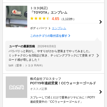
トヨタ(純正)
「TOYOTA」エンブレム
4.65
（1,122件）
ボディパーツ
エンブレム
このカテゴリの取付店を探す
ユーザーの最新投稿
2026年8月8日
バリバリっと剥がし、やすりがけから塗装までやってみました。
ミッチャクロンを2回ほど吹き、チッピングブラックにて塗装 オフ
ロード感が増しました！
tat4
（愛車：トヨタ RAV4）
株式会社プロスタッフ
POTY9年連続受賞！CCウォーターゴールド
オススメ記事
スプレーして拭くだけで愛車がツヤピカに！POTY
連続受賞中の「CCウォーターゴールド」