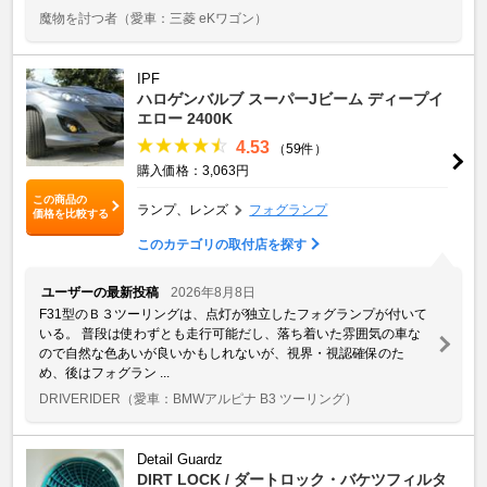
魔物を討つ者
（愛車：三菱 eKワゴン）
IPF
ハロゲンバルブ スーパーJビーム ディープイ
エロー 2400K
4.53
（59件）
購入価格：3,063円
この商品の
ランプ、レンズ
フォグランプ
価格を比較する
このカテゴリの取付店を探す
ユーザーの最新投稿
2026年8月8日
F31型のＢ３ツーリングは、点灯が独立したフォグランプが付いて
いる。 普段は使わずとも走行可能だし、落ち着いた雰囲気の車な
ので自然な色あいが良いかもしれないが、視界・視認確保のた
め、後はフォグラン ...
DRIVERIDER
（愛車：BMWアルピナ B3 ツーリング）
Detail Guardz
DIRT LOCK / ダートロック・バケツフィルタ