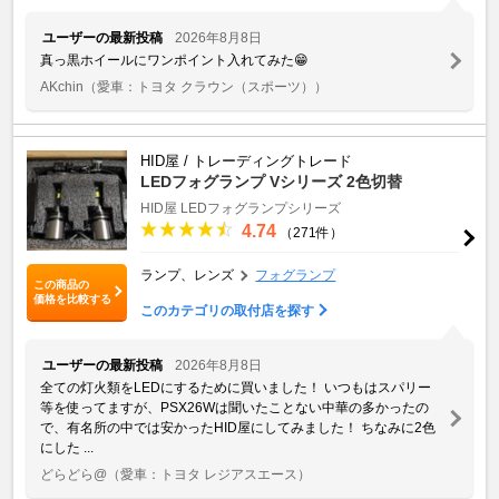
ユーザーの最新投稿
2026年8月8日
真っ黒ホイールにワンポイント入れてみた😁
AKchin
（愛車：トヨタ クラウン（スポーツ））
HID屋 / トレーディングトレード
LEDフォグランプ Vシリーズ 2色切替
HID屋 LEDフォグランプシリーズ
4.74
（271件）
ランプ、レンズ
フォグランプ
この商品の
価格を比較する
このカテゴリの取付店を探す
ユーザーの最新投稿
2026年8月8日
全ての灯火類をLEDにするために買いました！ いつもはスパリー
等を使ってますが、PSX26Wは聞いたことない中華の多かったの
で、有名所の中では安かったHID屋にしてみました！ ちなみに2色
にした ...
どらどら@
（愛車：トヨタ レジアスエース）