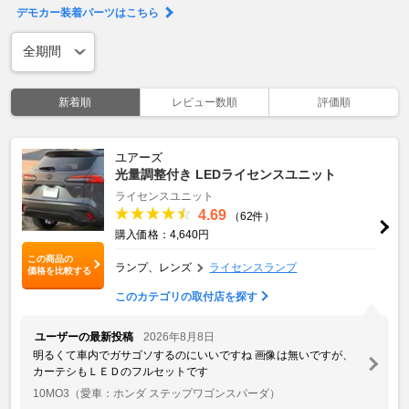
デモカー装着パーツはこちら
新着順
レビュー数順
評価順
ユアーズ
光量調整付き LEDライセンスユニット
ライセンスユニット
4.69
（62件）
購入価格：4,640円
この商品の
ランプ、レンズ
ライセンスランプ
価格を比較する
このカテゴリの取付店を探す
ユーザーの最新投稿
2026年8月8日
明るくて車内でガサゴソするのにいいですね 画像は無いですが、
カーテシもＬＥＤのフルセットです
10MO3
（愛車：ホンダ ステップワゴンスパーダ）