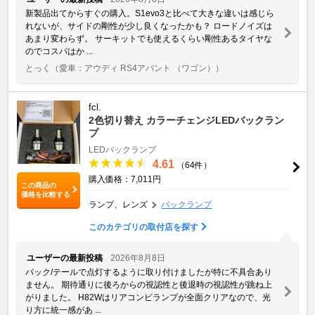
新製品出てからすぐの購入。S1evo3と比べて大きな違いは感じら
れないが、サイドの剛性が少し良くなったかも？ ロードノイズは
あまり変わらず。 サーキットでも使えるくらい剛性あるタイヤな
のでコスパはか ...
とっく
（愛車：アウディ RS4アバント （ワゴン））
fcl.
2色切り替え カラーチェンジLEDバックラン
プ
LEDバックランプ
4.61
（64件）
購入価格：7,011円
この商品の
価格を比較する
ランプ、レンズ
バックランプ
このカテゴリの取付店を探す
ユーザーの最新投稿
2026年8月8日
バック/テールで点灯するように取り付けましたが特に不具合あり
ません。 期待通りに後ろからの視認性と後退時の視認性が跳ね上
がりました。 H82Wはリアコンビランプが全面クリアなので、光
り方に統一感があ ...