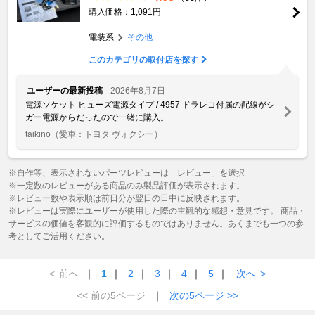
購入価格：1,091円
電装系
その他
このカテゴリの取付店を探す
ユーザーの最新投稿
2026年8月7日
電源ソケット ヒューズ電源タイプ / 4957 ドラレコ付属の配線がシ
ガー電源からだったので一緒に購入。
taikino
（愛車：トヨタ ヴォクシー）
※自作等、表示されないパーツレビューは「レビュー」を選択
※一定数のレビューがある商品のみ製品評価が表示されます。
※レビュー数や表示順は前日分が翌日の日中に反映されます。
※レビューは実際にユーザーが使用した際の主観的な感想・意見です。 商品・
サービスの価値を客観的に評価するものではありません。あくまでも一つの参
考としてご活用ください。
<
前へ
｜
1
｜
2
｜
3
｜
4
｜
5
｜
次へ
>
<< 前の5ページ
｜
次の5ページ >>