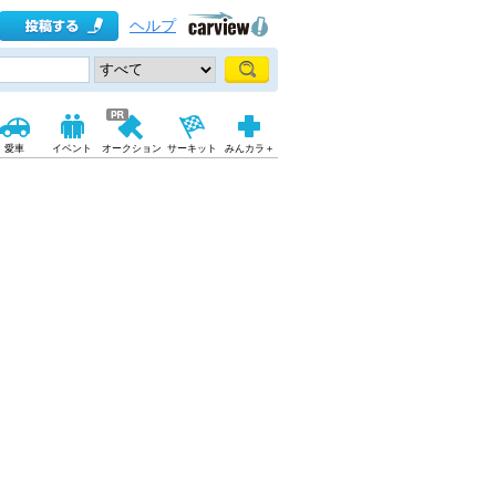
ヘルプ
愛車
イベント
オークション
サーキット
みんカラ＋