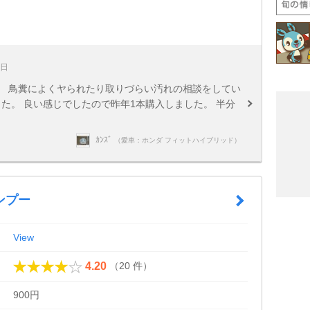
5日
。 鳥糞によくヤられたり取りづらい汚れの相談をしてい
した。 良い感じでしたので昨年1本購入しました。 半分
ｶﾝｽﾞ
（愛車：ホンダ フィットハイブリッド）
ンプー
View
（20 件）
4.20
900円