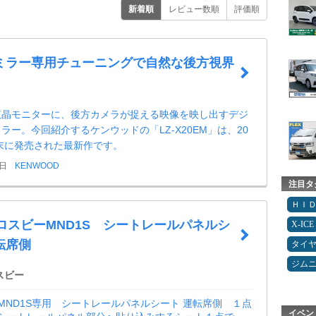
新着順
レビュー数順
評価順
ミラー専用チューニングで自然な後方視界
液晶モニターに、後方カメラが捉える映像を映し出すデジ
ラー。今回紹介するケンウッドの「LZ-X20EM」は、20
月末に発売された最新作です。
9日
KENWOOD
注目タ
ＨＩ
クロスビーMND1S シートレールパネルシ
X-ICE
転席側
タイ
ジム
スビー
MND1S専用 シートレールパネルシート 運転席側 １点
イベン