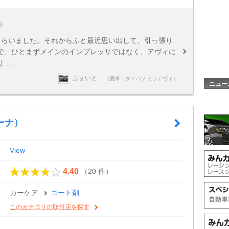
日
もらいました。それからふと最近思い出して、引っ張り
で、ひとまずメインのインプレッサではなく、アヴィに
..
ふぇいと。
（愛車：ダイハツ ミラアヴィ）
ニュー
エーナ）
View
（20 件）
4.40
カーケア
コート剤
このカテゴリの取付店を探す