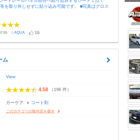
のシートレールパネル部分へ貼り込みするシート１点で
ル等を取り外しせずに貼り込み可能です。 ■写真はグロス
16
☆AQUA
7:05
ーム
View
（196 件）
4.58
カーケア
コート剤
このカテゴリの取付店を探す