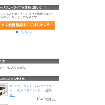
ージでカーライフを便利に楽しく！！
インするとお気に入りの保存や燃費記録など
な管理が出来るようになります
ログイン
た車
クルマはありません。
にオススメの中古車
ダイハツ タント LEDオートライ
ト パワースライドドアウ（広島
県）
184.8
万円
(税込)