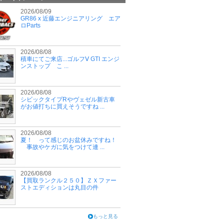
2026/08/09
GR86 x 近藤エンジニアリング エア
ロParts
2026/08/08
積車にてご来店...ゴルフⅤ GTI エンジ
ンストップ こ ...
2026/08/08
シビックタイプRやヴェゼル新古車
がお値打ちに買えそうですね ...
2026/08/08
夏！ って感じのお盆休みですね！
事故やケガに気をつけて連 ...
2026/08/08
【買取ランクル２５０】ＺＸファー
ストエディションは丸目の件
もっと見る