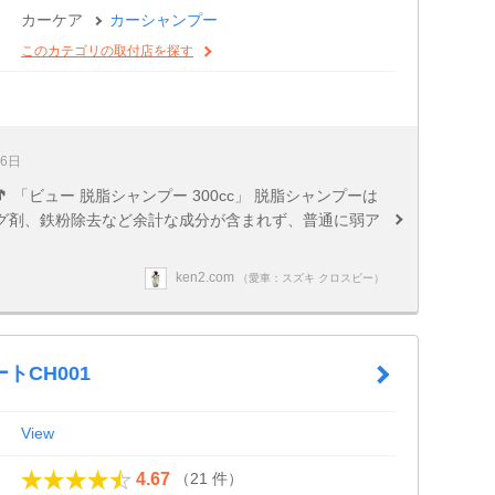
カーケア
カーシャンプー
このカテゴリの取付店を探す
26日
 「ビュー 脱脂シャンプー 300cc」 脱脂シャンプーは
グ剤、鉄粉除去など余計な成分が含まれず、普通に弱ア
ken2.com
（愛車：スズキ クロスビー）
トCH001
View
（21 件）
4.67