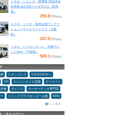
トヨタ シエンタ 禁煙車 登録済未
使用車 純正9型ナビ ETC2.0（群馬
県）
355.9
万円
(税込)
スズキ ソリオ 後席左側ワンアク
ションパワースライドドア（大阪
府）
187.0
万円
(税込)
トヨタ ハイエースバン 内装アレ
ンジVer4（千葉県）
509.1
万円
(税込)
グ
Ｄ屋
スタッドレス
X-ICESNOW＋
STI
エンジンオイル交換
カーメイト
ヤ交換
ダイハツ
カーオーディオ専門店
ニー
ソニックプラスセンター山梨
MINI
もっと見る
ト・キャンペーン