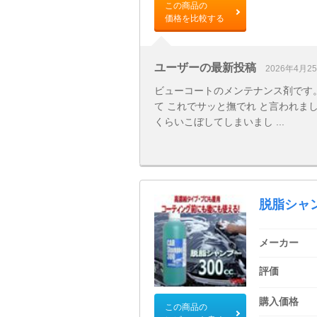
この商品の
価格を比較する
ユーザーの最新投稿
2026年4月2
ビューコートのメンテナンス剤です
て これでサッと撫でれ と言われま
くらいこぼしてしまいまし ...
脱脂シャ
メーカー
評価
購入価格
この商品の