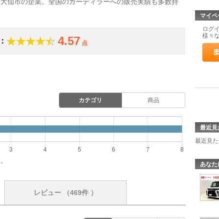
県大仙市の企業。全国のカーディラーへの販売実績も多数持
マイペ
ログ
様々
4.57
：
点
カテゴリ
商品
最近見
最近見た
す。
あなた
レビュー
（469件 ）