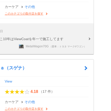
カーケア
その他
このカテゴリの取付店を探す
3日
10年はViewCoatを年一で施工してます
MetalWagon70G
（愛車：トヨタ マークIIワゴン）
ｎａ（スゲナ）
View
（17 件）
4.18
カーケア
その他
このカテゴリの取付店を探す