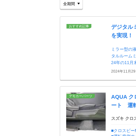
デジタル
おすすめ記事
を実現！
ミラー型の
タルルームミ
24年の11
2024年11月2
AQUA 
デモカーパーツ
ート 運
スズキ クロ
■クロスビー