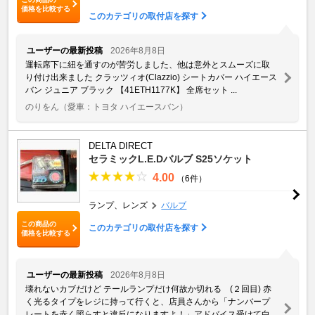
価格を比較する
このカテゴリの取付店を探す
ユーザーの最新投稿
2026年8月8日
運転席下に紐を通すのが苦労しました、他は意外とスムーズに取
り付け出来ました クラッツィオ(Clazzio) シートカバー ハイエース
バン ジュニア ブラック 【41ETH1177K】 全席セット ...
のりをん
（愛車：トヨタ ハイエースバン）
DELTA DIRECT
セラミックL.E.Dバルブ S25ソケット
4.00
（6件）
ランプ、レンズ
バルブ
この商品の
このカテゴリの取付店を探す
価格を比較する
ユーザーの最新投稿
2026年8月8日
壊れないカブだけど テールランプだけ何故か切れる (２回目) 赤
く光るタイプをレジに持って行くと、店員さんから「ナンバープ
レートを赤く照らすと違反になりますよ！」アドバイス受けて白