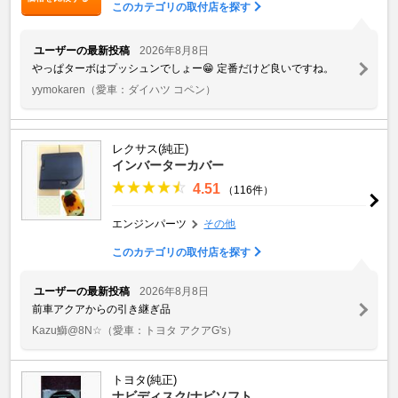
このカテゴリの取付店を探す
ユーザーの最新投稿
2026年8月8日
やっぱターボはプッシュンでしょー😁 定番だけど良いですね。
yymokaren
（愛車：ダイハツ コペン）
レクサス(純正)
インバーターカバー
4.51
（116件）
エンジンパーツ
その他
このカテゴリの取付店を探す
ユーザーの最新投稿
2026年8月8日
前車アクアからの引き継ぎ品
Kazu鰤@8N☆
（愛車：トヨタ アクアG's）
トヨタ(純正)
ナビディスク/ナビソフト