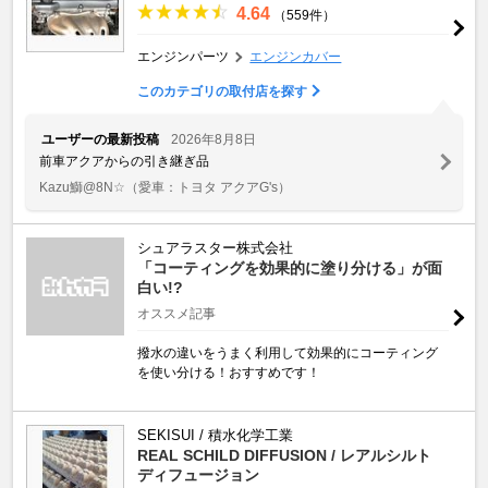
4.64
（559件）
エンジンパーツ
エンジンカバー
このカテゴリの取付店を探す
ユーザーの最新投稿
2026年8月8日
前車アクアからの引き継ぎ品
Kazu鰤@8N☆
（愛車：トヨタ アクアG's）
シュアラスター株式会社
「コーティングを効果的に塗り分ける」が面
白い!?
オススメ記事
撥水の違いをうまく利用して効果的にコーティング
を使い分ける！おすすめです！
SEKISUI / 積水化学工業
REAL SCHILD DIFFUSION / レアルシルト
ディフュージョン