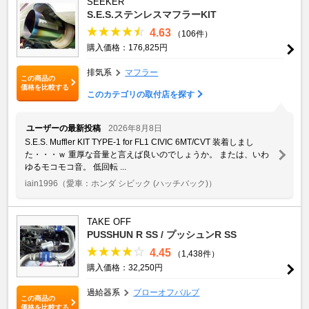
SEEKER
S.E.S.ステンレスマフラーKIT
4.63
（106件）
購入価格：176,825円
排気系
マフラー
この商品の
価格を比較する
このカテゴリの取付店を探す
ユーザーの最新投稿
2026年8月8日
S.E.S. Muffler KIT TYPE-1 for FL1 CIVIC 6MT/CVT 装着しまし
た・・・ｗ 重厚な音量と言えば良いのでしょうか。 または、いわ
ゆるモコモコ音。 低回転 ...
iain1996
（愛車：ホンダ シビック (ハッチバック)）
TAKE OFF
PUSSHUN R SS / プッシュンR SS
4.45
（1,438件）
購入価格：32,250円
過給器系
ブローオフバルブ
この商品の
価格を比較する