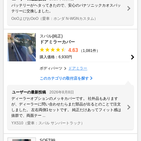
バッテリーがヘタってきたので、安心のパナソニックカオスバッ
テリーに交換しました。
OoOよぴおOoO
（愛車：ホンダ N-WGNカスタム）
スバル(純正)
ドアミラーカバー
4.63
（1,081件）
購入価格：6,930円
ボディパーツ
ドアミラー
このカテゴリの取付店を探す
ユーザーの最新投稿
2026年8月8日
ディーラーオプションのメッキカバーです。 社外品もあります
が、ディーラーに問い合わせたらまだ部品が出るとのことで注文
しました。 左右両側1セットです。 純正だけあってフィット感は
抜群で、両面テー ...
YXS10
（愛車：スバル サンバートラック）
SOFT99