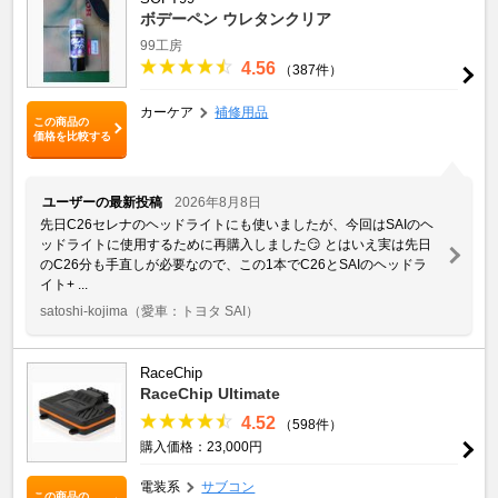
ボデーペン ウレタンクリア
99工房
4.56
（387件）
カーケア
補修用品
この商品の
価格を比較する
ユーザーの最新投稿
2026年8月8日
先日C26セレナのヘッドライトにも使いましたが、今回はSAIのヘ
ッドライトに使用するために再購入しました😏 とはいえ実は先日
のC26分も手直しが必要なので、この1本でC26とSAIのヘッドラ
イト+ ...
satoshi-kojima
（愛車：トヨタ SAI）
RaceChip
RaceChip Ultimate
4.52
（598件）
購入価格：23,000円
電装系
サブコン
この商品の