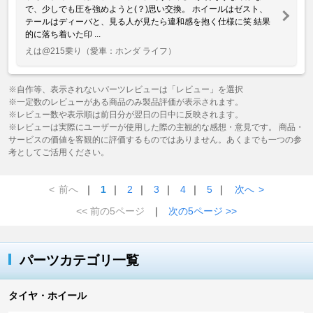
で、少しでも圧を強めようと(？)思い交換。 ホイールはゼスト、
テールはディーバと、見る人が見たら違和感を抱く仕様に笑 結果
的に落ち着いた印 ...
えは@215乗り
（愛車：ホンダ ライフ）
※自作等、表示されないパーツレビューは「レビュー」を選択
※一定数のレビューがある商品のみ製品評価が表示されます。
※レビュー数や表示順は前日分が翌日の日中に反映されます。
※レビューは実際にユーザーが使用した際の主観的な感想・意見です。 商品・
サービスの価値を客観的に評価するものではありません。あくまでも一つの参
考としてご活用ください。
<
前へ
｜
1
｜
2
｜
3
｜
4
｜
5
｜
次へ
>
<< 前の5ページ
｜
次の5ページ >>
パーツカテゴリ一覧
タイヤ・ホイール