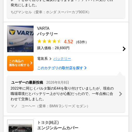
発光にしました。
ちびマンセル
（愛車：ホンダ スーパーカブ90DX）
VARTA
バッテリー
4.52
（63件）
購入価格：28,690円
電装系
バッテリー
この商品の
価格を比較する
このカテゴリの取付店を探す
ユーザーの最新投稿
2026年8月8日
2022年に同じくバルタ製のE44を取り付けていましたが、現在の
職場環境だとバッテリー上がりが心配だったので、一年点検に合
わせて交換しました。
マノ コーヘー
（愛車：BMW 3シリーズ セダン）
トヨタ(純正)
エンジンルームカバー