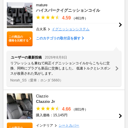
mature
ハイスパークイグニッションコイル
4.59
（461件）
点火系
イグニッションシステム
この商品の
このカテゴリの取付店を探す
価格を比較する
ユーザーの最新投稿
2026年8月8日
リフレッシュも兼ねて純正イグニッションコイルからこちらに交
換、同時にプラグも新品に交換しました。 低速トルクとレスポン
スが改善された気がします。
Norah_SS
（愛車：ホンダ S660）
Clazzio
Clazzio Jr
4.66
（801件）
購入価格：15,145円
インテリア
シートカバー
この商品の