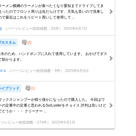
ラーメン横綱のラーメンが食べたくなり愛知までドライブしてき
走ったのでフロント周りは虫だらけです、天気も良いので洗車し
で最近はこれをリピート買いして使用して ...
ま
（パーツレビュー総投稿数：32件）
2025年6月7日
ヴカスタム
[2]
撥水のため、ハンドポンプに入れて使用しています。 おかげでダス
て助かります。
ＭＧ
（パーツレビュー総投稿数：9件）
2025年6月3日
ハイブリッド
[1]
ワックスシャンプーが残り僅かになったので購入した。 今回はワ
の定番中の定番と思われるSurLusterをチョイス 評判は良いけど
どうか・・・ クリーナー ...
ツレビュー総投稿数：174件）
2025年5月1日