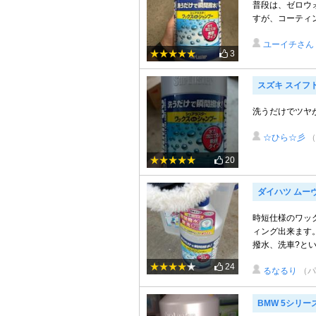
普段は、ゼロウ
すが、コーティ
ユーイチさん
3
スズキ スイフ
洗うだけでツヤが出
☆ひら☆彡
（
20
ダイハツ ムー
時短仕様のワッ
ィング出来ます
撥水、洗車?とい
24
るなるり
（パ
BMW 5シリー