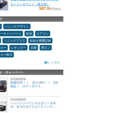
カードンサウンド（東京都）
587.9
万円
(税込)
グ
ル
ソニックデザイン
ターキャンペーン
給油
エアコン
ソニックプラス
給油＆燃費記録
ーカー
レギュラー
京都
満タン
ーカー取付
もっと見る
ト・キャンペーン
2026/08/06
創業50年！！ 30％OFF！！ 5年
保証！ ボディガラス ...
2026/08/06
ハイパフォーマンスセダン！ＢＭ
Ｗ・Ｍ３のガラスコーティング ...