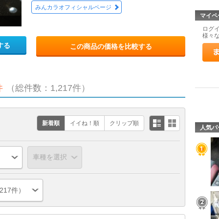
みんカラオフィシャルページ
マイペ
ログ
様々
する
この商品の価格を比較する
件
（総件数：1,217件）
新着順
イイね！順
クリップ順
人気パ
217件）