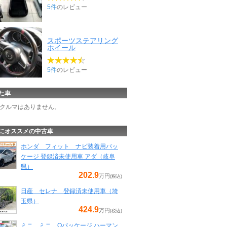
5件
のレビュー
スポーツステアリング
ホイール
5件
のレビュー
た車
クルマはありません。
にオススメの中古車
ホンダ フィット ナビ装着用パッ
ケージ 登録済未使用車 アダ（岐阜
県）
202.9
万円
(税込)
日産 セレナ 登録済未使用車（埼
玉県）
424.9
万円
(税込)
ミニ ミニ Oパッケージ ハーマン