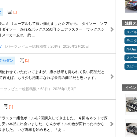
タ
[1]
注目タ
…💧 リューアルして買い揃えました☆ 左から、 ダイソー ソフ
円 ダイソー 座れるボックス550円 シュアラスター ワックスシ
スバ
 メーカー忘れ 約 ...
モニ
7
（パーツレビュー総投稿数：20件）
2026年2月20日
N-One
スピ
ズ セダン
[1]
スピ
回使わせていただいてますが、撥水効果も得られて良い商品だと
いて言えば、もう少し泡泡になれば最高の商品だと思います。
イベン
ーツレビュー総投稿数：68件）
2026年1月3日
[1]
アラスター紺色ボトルを2回購入してきました。 今回もネットで探
し安い本品に出会いました。なんかボトルの色が変わったのかな
ました。 いざ洗車を始めると、「あ ...