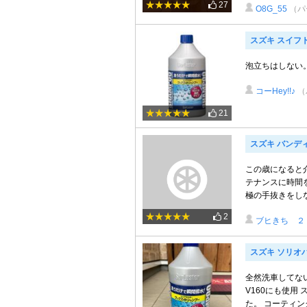
27
O8G_55
（パ
スズキ スイフ
泡立ちはしない。
コーHey!!♪
（
21
スズキ バンディ
この歳になると
テナンスに時間
極の手抜きをしな
2
ブヒきち ２
スズキ ソリオ
全然洗車してな
V160にも使
た。 コーティ