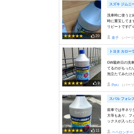
スズキ ジムニ
洗車時に使うと
時に重宝してます
リピートです(*´σ
20
束子
（パーツ
トヨタ カロー
GW最終日の洗車
てるのがもった
泡立たてみたけど
9
Por♪
（パーツ
スバル フォレ
前車では半ネリ
大等もあり、フ
ックスが入ったシ
11
ペペロンチー