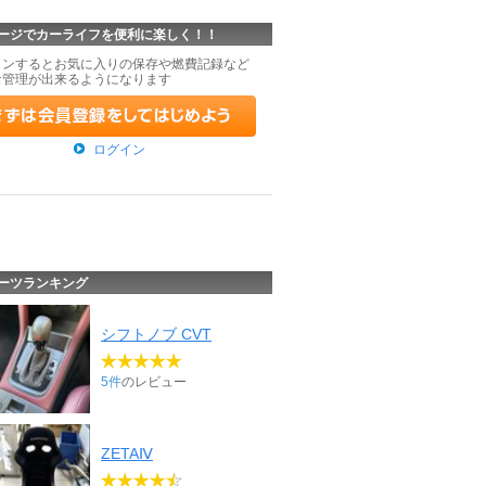
ージでカーライフを便利に楽しく！！
インするとお気に入りの保存や燃費記録など
な管理が出来るようになります
ログイン
ーツランキング
シフトノブ CVT
5件
のレビュー
ZETAⅣ