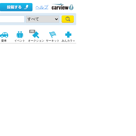
ヘルプ
愛車
イベント
オークション
サーキット
みんカラ＋