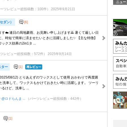
ニュー
ーツレビュー総投稿数：100件）
2025年9月21日
（セダン）
[6]
す☁️ 連日の局地豪雨、お見舞い申し上げます🙇 暑くて厳しい日
に、時短で簡単に済ませたいときに活躍しました✨ 【主な特徴】
クス効果の2in1タ ...
ツレビュー総投稿数：572件）
2025年9月14日
スター
[1]
025/08/12) とりあえずのワックスとして使用 おかわりで再度購
ッと洗車して、ワックスもかけておきたい時に活躍します。 ツーリ
るけど、洗車し ...
@ロドらんま ...
（パーツレビュー総投稿数：442件）
[1]