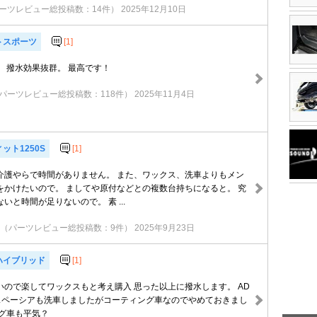
ーツレビュー総投稿数：14件）
2025年12月10日
トスポーツ
[1]
 撥水効果抜群。 最高です！
パーツレビュー総投稿数：118件）
2025年11月4日
ット1250S
[1]
介護やらで時間がありません。 また、ワックス、洗車よりもメン
をかけたいので。 ましてや原付などとの複数台持ちになると。 究
いと時間が足りないので。 素 ...
（パーツレビュー総投稿数：9件）
2025年9月23日
ハイブリッド
[1]
いので楽してワックスもと考え購入 思った以上に撥水します。 AD
用 スペーシアも洗車しましたがコーティング車なのでやめておきまし
ング車も平気？