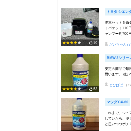
トヨタ シエン
洗車セットを紛失
トバケット110
ャンプー約700円
10
だいちゃん77
BMW 3シリー
安定の商品で毎
思います。 強
まひぱぱ
（パ
53
マツダ CX-60
これまで、シュ
していたら、少
と思いつつポチり