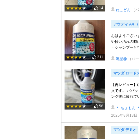
14
ねこどん
（パ
アウディ A4 
おはようございま
や軽い汚れの時
・シャンプーとワッ
311
流星@
（パー
マツダ ロード
【再レビュー】(2
入です。 パパ
ング後に疲れてい
58
＊-ちょもん-＊
2025年8月13日
マツダ デミオ