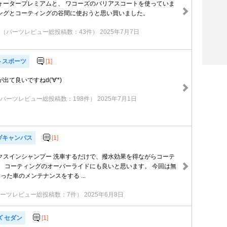
ォータープレミアムと、 ワコーズのバリアスコートを使っていま
ングとコーティングの谷間に使おうと思い買いました。
（パーツレビュー総投稿数：43件）
2025年7月7日
トスポーツ
[1]
て良いですねd('∀'*)
パーツレビュー総投稿数：198件）
2025年7月1日
ヴキャンバス
[1]
クスインシャンプー 洗車するだけで、撥水効果を得ながらコーテ
。 コーティングのオーバーライドにも良いと思います。 今回は無
った車のメンテナンスをする ...
ーツレビュー総投稿数：7件）
2025年6月8日
ズ セダン
[1]