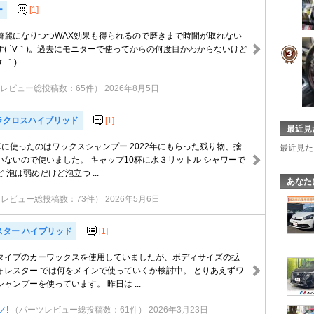
ー
[1]
綺麗になりつつWAX効果も得られるので磨きまで時間が取れない
( ´∀｀)。過去にモニターで使ってからの何度目かわからないけど
ｰ｀)
レビュー総投稿数：65件）
2026年8月5日
ラクロスハイブリッド
[1]
最近見
に使ったのはワックスシャンプー 2022年にもらった残り物、捨
最近見た
いないので使いました。 キャップ10杯に水３リットル シャワーで
 泡は弱めだけど泡立つ ...
あなた
レビュー総投稿数：73件）
2026年5月6日
スター ハイブリッド
[1]
タイプのカーワックスを使用していましたが、ボディサイズの拡
ォレスター では何をメインで使っていくか検討中。 とりあえずワ
ャンプーを使っています。 昨日は ...
ノ!
（パーツレビュー総投稿数：61件）
2026年3月23日