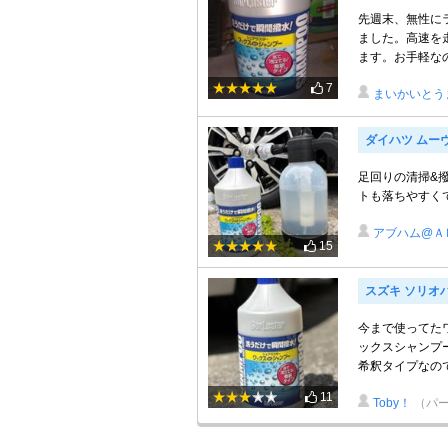
先週末、無性に
ました。高速を
ます。お手軽なの
7
まいかいとう
ダイハツ ムー
足回りの清掃&
トも落ちやすく
アブハム@Ａ
15
スズキ ソリオ
今まで使ってた
ックスシャンプー
希釈タイプなので
11
Toby！
（パー