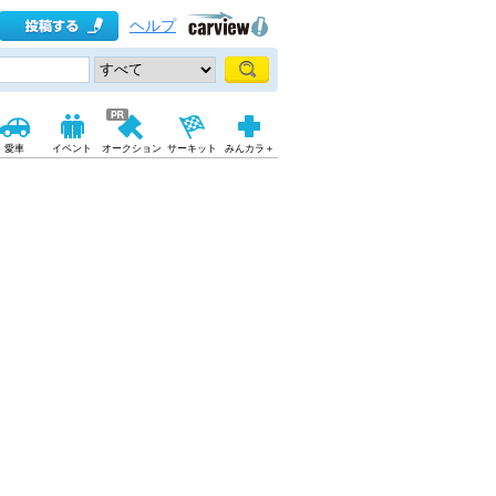
ヘルプ
愛車
イベント
オークション
サーキット
みんカラ＋