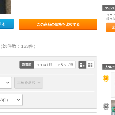
マイペ
ログ
様々
する
この商品の価格を比較する
（総件数：163件）
新着順
イイね！順
クリップ順
人気パ
63件）