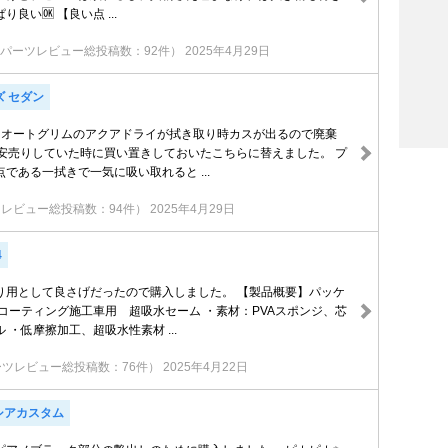
良い🆗 【良い点 ...
パーツレビュー総投稿数：92件）
2025年4月29日
ズ セダン
たオートグリムのアクアドライが拭き取り時カスが出るので廃棄
に安売りしていた時に買い置きしておいたこちらに替えました。 プ
である一拭きで一気に吸い取れると ...
レビュー総投稿数：94件）
2025年4月29日
4
り用として良さげだったので購入しました。 【製品概要】パッケ
コーティング施工車用 超吸水セーム ・素材：PVAスポンジ、芯
 ・低摩擦加工、超吸水性素材 ...
ーツレビュー総投稿数：76件）
2025年4月22日
シアカスタム