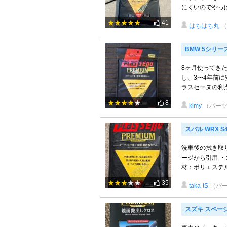
にくいのでやっぱり
41
はちはち丸
（
BMW 5シリー
8ヶ月使ってき
し、3〜4年前
ラスセーヌの利点
8
kimy
（パーツ
スバル WRX S
洗車後の拭き取
ージから引用 ・
材：ポリエステル
35
taka-tS
（パ
スズキ スペー