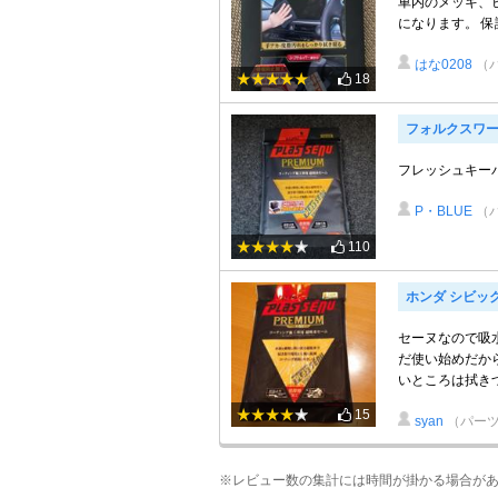
車内のメッキ、
になります。 
はな0208
（
18
フォルクスワー
フレッシュキー
P・BLUE
（
110
ホンダ シビック
セーヌなので吸
だ使い始めだか
いところは拭き
15
syan
（パーツ
※レビュー数の集計には時間が掛かる場合が