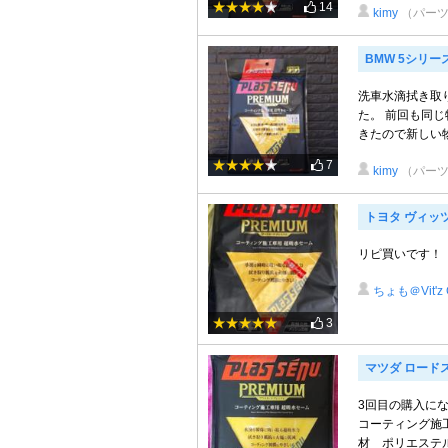
14
kimy
（パーツ
BMW 5シリー
洗車水滴拭き取
た。 前回も同
きたので新しい物
7
kimy
（パーツ
トヨタ ヴィッツR
リピ買いです！
ちょも＠Vit'z 
3
マツダ ロード
3回目の購入にな
コーティング施工
材 ポリエステル 