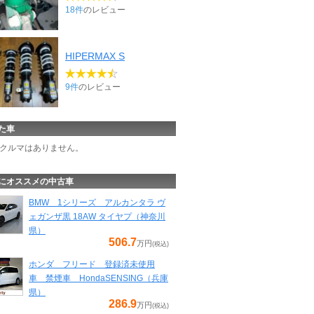
18件
のレビュー
HIPERMAX S
9件
のレビュー
た車
クルマはありません。
にオススメの中古車
BMW 1シリーズ アルカンタラ ヴ
ェガンザ黒 18AW タイヤプ（神奈川
県）
506.7
万円
(税込)
ホンダ フリード 登録済未使用
車 禁煙車 HondaSENSING（兵庫
県）
286.9
万円
(税込)