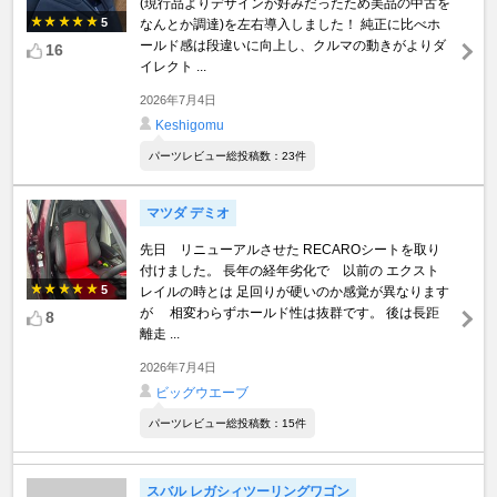
(現行品よりデザインが好みだったため美品の中古を
5
なんとか調達)を左右導入しました！ 純正に比べホ
ールド感は段違いに向上し、クルマの動きがよりダ
16
イレクト ...
2026年7月4日
Keshigomu
パーツレビュー総投稿数：23件
マツダ デミオ
先日 リニューアルさせた RECAROシートを取り
付けました。 長年の経年劣化で 以前の エクスト
5
レイルの時とは 足回りが硬いのか感覚が異なります
が 相変わらずホールド性は抜群です。 後は長距
8
離走 ...
2026年7月4日
ビッグウエーブ
パーツレビュー総投稿数：15件
スバル レガシィツーリングワゴン