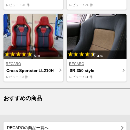
レビュー：
93
件
レビュー：
71
件
5.00
4.82
RECARO
RECARO
Cross Sportster LL210H
SR-350 style
レビュー：
9
件
レビュー：
11
件
おすすめの商品
RECAROの商品一覧へ