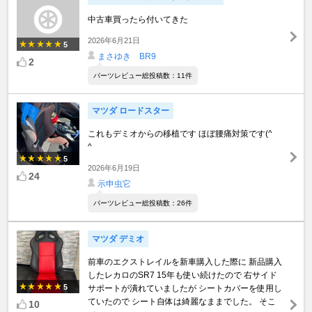
中古車買ったら付いてきた
2026年6月21日
5
まさゆき BR9
2
パーツレビュー総投稿数：11件
マツダ ロードスター
これもデミオからの移植です ほぼ腰痛対策です(^
^ゞ
5
2026年6月19日
24
示申虫它
パーツレビュー総投稿数：26件
マツダ デミオ
前車のエクストレイルを新車購入した際に 新品購入
したレカロのSR7 15年も使い続けたので 右サイド
5
サポートが潰れていましたが シートカバーを使用し
ていたので シート自体は綺麗なままでした。 そこ
10