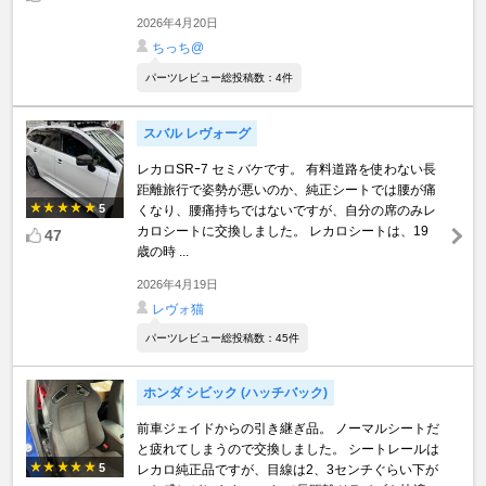
2026年4月20日
ちっち@
パーツレビュー総投稿数：4件
スバル レヴォーグ
レカロSRｰ7 セミバケです。 有料道路を使わない長
距離旅行で姿勢が悪いのか、純正シートでは腰が痛
5
くなり、腰痛持ちではないですが、自分の席のみレ
カロシートに交換しました。 レカロシートは、19
47
歳の時 ...
2026年4月19日
レヴォ猫
パーツレビュー総投稿数：45件
ホンダ シビック (ハッチバック)
前車ジェイドからの引き継ぎ品。 ノーマルシートだ
と疲れてしまうので交換しました。 シートレールは
5
レカロ純正品ですが、目線は2、3センチぐらい下が