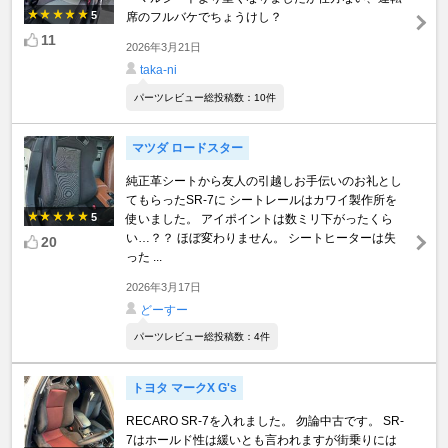
5
席のフルバケでちょうけし？
11
2026年3月21日
taka-ni
パーツレビュー総投稿数：10件
マツダ ロードスター
純正革シートから友人の引越しお手伝いのお礼とし
てもらったSR-7に シートレールはカワイ製作所を
5
使いました。 アイポイントは数ミリ下がったくら
い…？？ ほぼ変わりません。 シートヒーターは失
20
った ...
2026年3月17日
どーすー
パーツレビュー総投稿数：4件
トヨタ マークX G's
RECARO SR-7を入れました。 勿論中古です。 SR-
7はホールド性は緩いとも言われますが街乗りには