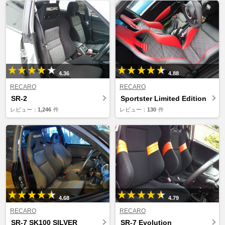
4.36
4.88
RECARO
RECARO
SR-2
Sportster Limited Edition
レビュー：
1,246
件
レビュー：
130
件
4.68
4.79
RECARO
RECARO
SR-7 SK100 SILVER
SR-7 Evolution