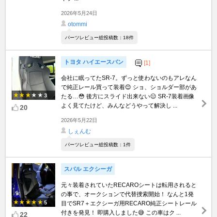
2026年5月24日
otommi
パーツレビュー総投稿数：18件
トヨタ ハイエースバン
[1]
会社に眠ってたSR-7。ずっと使わないのもアレなん
で純正レール買って装着😊 ショ、ショルダー部があ
3
たる…😳 後方にスライド出来ない😑 SR-7装着画像
よく見てたけど、みんなどうやって解決し ...
20
2026年5月22日
しぇんむ
パーツレビュー総投稿数：1件
スバル エクシーガ
元々装着されていたRECAROシートは転用されると
の事で、オークションで代替捜索開始！ なんと1発
5
目でSR7＋エクシーガ用RECARO純正シートレール
付きを発見！ 即購入しました😅 この車はク ...
22