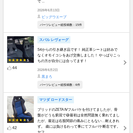
で ...
2026年6月13日
ビッグウエーブ
パーツレビュー総投稿数：15件
スバル レヴォーグ
S4からの引き継ぎ品です！ 純正革シートは好みで
なくオモイコシをあげ交換しました！ やっぱりこっ
5
ちの方が自分には合ってます！
44
2026年6月2日
黒まろ
パーツレビュー総投稿数：6件
マツダ ロードスター
ブリッドのZETA Ⅳフルバケを付けてましたが、骨
盤がどうも窮屈で😅最初は全然問題無く乗れてまし
5
たが、最近は右股関節の痛みにともない…耐えきれ
ず。 歳には負けるわって事にてフルバケ断念です。
42
ヤフ ...