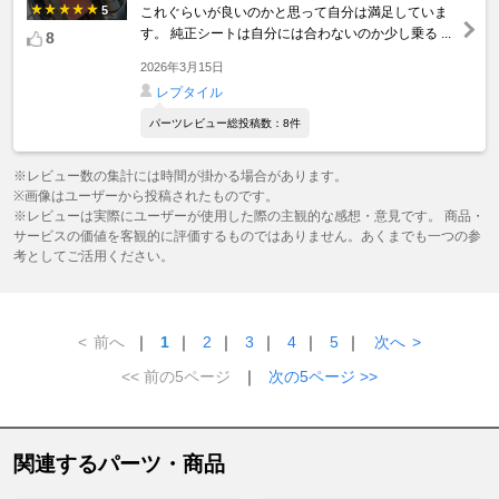
5
これぐらいが良いのかと思って自分は満足していま
す。 純正シートは自分には合わないのか少し乗る ...
8
2026年3月15日
レプタイル
パーツレビュー総投稿数：8件
※レビュー数の集計には時間が掛かる場合があります。
※画像はユーザーから投稿されたものです。
※レビューは実際にユーザーが使用した際の主観的な感想・意見です。 商品・
サービスの価値を客観的に評価するものではありません。あくまでも一つの参
考としてご活用ください。
<
前へ
｜
1
｜
2
｜
3
｜
4
｜
5
｜
次へ
>
<< 前の5ページ
｜
次の5ページ >>
関連するパーツ・商品