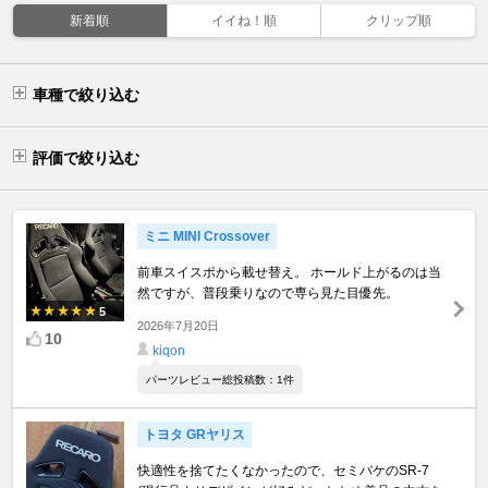
新着順
イイね！順
クリップ順
車種で絞り込む
評価で絞り込む
ミニ MINI Crossover
前車スイスポから載せ替え。 ホールド上がるのは当
然ですが、普段乗りなので専ら見た目優先。
5
2026年7月20日
10
kiqon
パーツレビュー総投稿数：1件
トヨタ GRヤリス
快適性を捨てたくなかったので、セミバケのSR-7