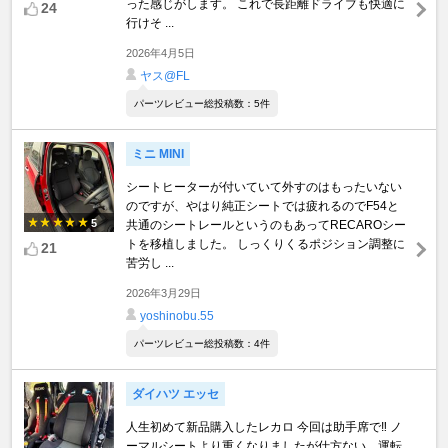
った感じがします。 これで長距離ドライブも快適に
24
行けそ ...
2026年4月5日
ヤス@FL
パーツレビュー総投稿数：5件
ミニ MINI
シートヒーターが付いていて外すのはもったいない
のですが、やはり純正シートでは疲れるのでF54と
5
共通のシートレールというのもあってRECAROシー
トを移植しました。 しっくりくるポジション調整に
21
苦労し ...
2026年3月29日
yoshinobu.55
パーツレビュー総投稿数：4件
ダイハツ エッセ
人生初めて新品購入したレカロ 今回は助手席で‼️ ノ
ーマルシートより重くなりましたが仕方ない、運転