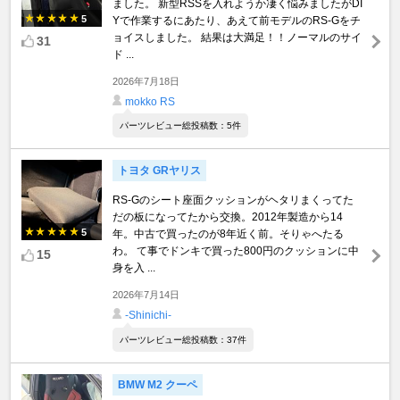
ました。 新型RSSを入れようか凄く悩みましたがDI
5
Yで作業するにあたり、あえて前モデルのRS-Gをチ
ョイスしました。 結果は大満足！！ノーマルのサイ
31
ド ...
2026年7月18日
mokko RS
パーツレビュー総投稿数：5件
トヨタ GRヤリス
RS-Gのシート座面クッションがヘタリまくってた
だの板になってたから交換。2012年製造から14
5
年。中古で買ったのが8年近く前。そりゃへたる
わ。 て事でドンキで買った800円のクッションに中
15
身を入 ...
2026年7月14日
-Shinichi-
パーツレビュー総投稿数：37件
BMW M2 クーペ