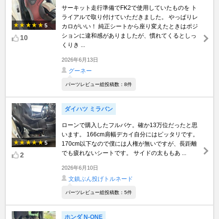
サーキット走行準備でFK2で使用していたものを ト
ライアルで取り付けていただきました。 やっぱりレ
5
カロがいい！ 純正シートから座り変えたときはポジ
ションに違和感がありましたが、慣れてくるとしっ
10
くりき ...
2026年6月13日
グーネー
パーツレビュー総投稿数：8件
ダイハツ ミラバン
ローンで購入したフルバケ。確か13万位だったと思
います。 166cm肩幅デカイ自分にはピッタリです。
5
170cm以下なので僕には人権が無いですが、長距離
でも疲れないシートです。 サイドの太ももあ ...
2
2026年6月10日
文鎮ぶん投げトルネード
パーツレビュー総投稿数：5件
ホンダ N-ONE