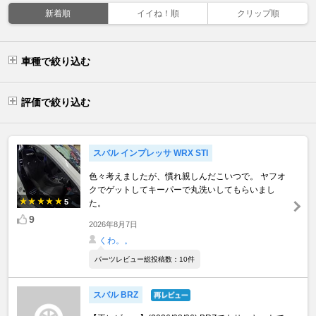
新着順
イイね！順
クリップ順
車種で絞り込む
評価で絞り込む
スバル インプレッサ WRX STI
色々考えましたが、慣れ親しんだこいつで。 ヤフオ
クでゲットしてキーパーで丸洗いしてもらいまし
5
た。
9
2026年8月7日
くわ。。
パーツレビュー総投稿数：10件
スバル BRZ