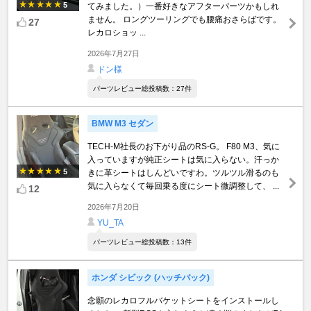
5
てみました。）一番好きなアフターパーツかもしれ
ません。 ロングツーリングでも腰痛おさらばです。
27
レカロショッ ...
2026年7月27日
ドン様
パーツレビュー総投稿数：27件
BMW M3 セダン
TECH-M社長のお下がり品のRS-G。 F80 M3、気に
入っていますが純正シートは気に入らない。汗っか
5
きに革シートはしんどいですわ。ツルツル滑るのも
気に入らなくて毎回乗る度にシート微調整して、 ...
12
2026年7月20日
YU_TA
パーツレビュー総投稿数：13件
ホンダ シビック (ハッチバック)
念願のレカロフルバケットシートをインストールし