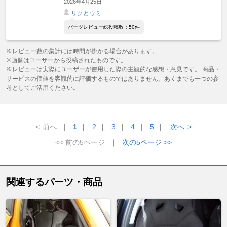
2026年4月25日
リクとウミ
パーツレビュー総投稿数：50件
※レビュー数の集計には時間が掛かる場合があります。
※画像はユーザーから投稿されたものです。
※レビューは実際にユーザーが使用した際の主観的な感想・意見です。 商品・
サービスの価値を客観的に評価するものではありません。あくまでも一つの参
考としてご活用ください。
<
前へ
｜
1
｜
2
｜
3
｜
4
｜
5
｜
次へ
>
<< 前の5ページ
｜
次の5ページ >>
関連するパーツ・商品