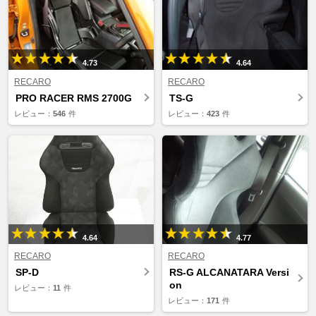
4.73
4.64
RECARO
RECARO
PRO RACER RMS 2700G
TS-G
レビュー：
546
件
レビュー：
423
件
4.64
4.77
RECARO
RECARO
SP-D
RS-G ALCANATARA Versi
on
レビュー：
11
件
レビュー：
171
件