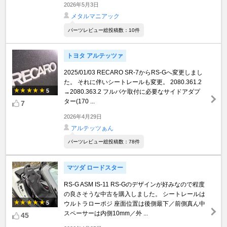
2026年5月3日
メタルマニアック
パーツレビュー総投稿数：10件
トヨタ アルテッツァ
2025/01/03 RECARO SR-7からRS-Gへ変更しまし
た。 それに伴いシートレールも変更。 2080.361.2
5
→2080.363.2 フルバケ取付に必要なサイドアダプ
ター(170 ...
7
2026年4月29日
アルテッツぁん
パーツレビュー総投稿数：78件
マツダ ロードスター
RS-G ASM IS-11 RS-Gのデザインが好みなので程度
の良さそうな中古を購入しました。 シートレールは
5
ウルトラローポジ 座面位置は後側最下／前側真ん中
スペーサーは内側10mm／外 ...
45