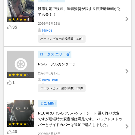
腰痛対応で設置、運転姿勢が決まり長距離運転がと
ても楽！！
5
2026年5月23日
35
HiRos
パーツレビュー総投稿数：23件
ロータス エリーゼ
RS-G アルカンターラ
2026年5月17日
5
kaza_kou
1
パーツレビュー総投稿数：33件
ミニ MINI
RECARO RS-G フルバケットシート 乗り降り大変
ですが運転時の安定感は満足です。 バックレストカ
5
バーとサイドカバーは追加で購入しました。
46
2026年5月13日