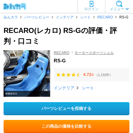
ログイン
メニュー
みんカラ
パーツレビュー
インテリア
シート
RECARO
RS-G
RECARO(レカロ) RS-Gの評価・評
判・口コミ
RECARO
モータースポーツシェル
RS-G
4.72
（1,132件）
点
インテリア
シート
画像提供元
パーツレビューを投稿する
この商品の価格を比較する