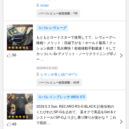
imaki
パーツレビュー総投稿数：7件
スバル レヴォーグ
もともとロードスターで使用してて、レヴォーグへ
移植✨️ メリット：目線下がる！ホールド最高！クッ
5
ション抜群！気分爽快！前後移動手動最速！そして
カッコいい👍️ デメリット：ノーリクライニング🤣ノ
36
ー ...
2026年5月10日
ヒサシ＠青と緑(*>∀<*)ﾉ
パーツレビュー総投稿数：40件
スバル インプレッサ WRX STI
2029.5.3 Sun. RECARO RS-G BLACK 計画当初の
くたびれたSP-Gを止めて、 某オクで美品をGet &イ
5
ンストール! SP-Gより少し乗り降りが楽かな？ これ
で長距 ...
49