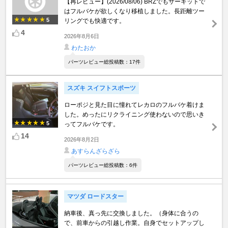
【再レビュー】(2026/08/06) BRZでもサーキットで
はフルバケが欲しくなり移植しました。長距離ツー
5
リングでも快適です。
4
2026年8月6日
わたおか
パーツレビュー総投稿数：17件
スズキ スイフトスポーツ
ローポジと見た目に憧れてレカロのフルバケ着けま
した。めったにリクライニング使わないので思いき
5
ってフルバケです。
14
2026年8月2日
あすらんざらざら
パーツレビュー総投稿数：6件
マツダ ロードスター
納車後、真っ先に交換しました。（身体に合うの
で、前車からの引越し作業。自身でセットアップし