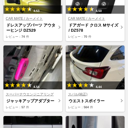
4.53
4.50
CAR MATE / カーメイト
CAR MATE / カーメイト
ドレスアップパーツ アウタ
ドアガード クロス Mサイズ
ーヒンジ DZ529
/ DZ578
レビュー：
74
件
レビュー：
70
件
4.54
4.44
スーパーナウエンジニアリング
スバル(純正)
ジャッキアップアダプター
ウエストスポイラー
レビュー：
57
件
レビュー：
564
件