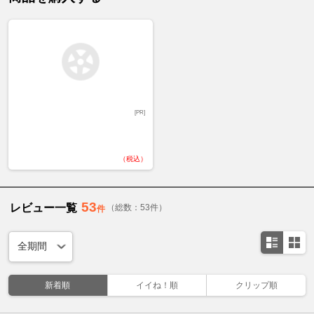
[PR]
（税込）
53
レビュー一覧
（総数：53件）
件
新着順
イイね！順
クリップ順