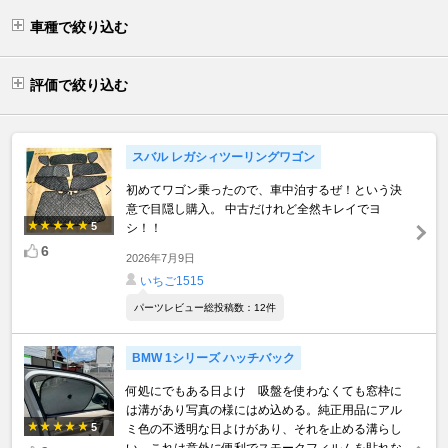
車種で絞り込む
評価で絞り込む
スバル レガシィツーリングワゴン
初めてワゴン乗ったので、車中泊するぜ！という決
意で目隠し購入。 中古だけれど全然キレイでヨ
5
シ！！
6
2026年7月9日
いちご1515
パーツレビュー総投稿数：12件
BMW 1シリーズ ハッチバック
何処にでもある日よけ 吸盤を使わなくても窓枠に
は溝があり写真の様にはめ込める。純正用品にアル
5
ミ色の不透明な日よけがあり、それを止める溝らし