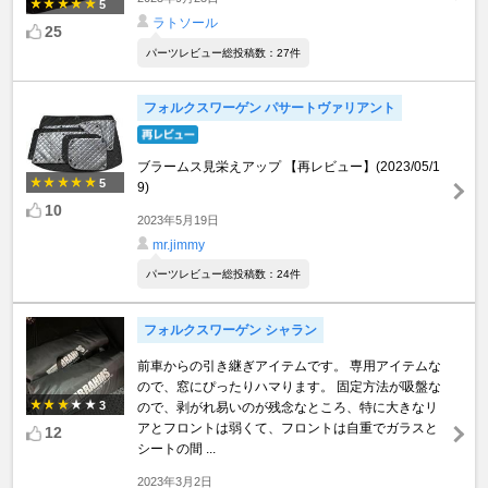
5
ラトソール
25
パーツレビュー総投稿数：27件
フォルクスワーゲン パサートヴァリアント
ブラームス見栄えアップ 【再レビュー】(2023/05/1
5
9)
10
2023年5月19日
mr.jimmy
パーツレビュー総投稿数：24件
フォルクスワーゲン シャラン
前車からの引き継ぎアイテムです。 専用アイテムな
ので、窓にぴったりハマります。 固定方法が吸盤な
3
ので、剥がれ易いのが残念なところ、特に大きなリ
アとフロントは弱くて、フロントは自重でガラスと
12
シートの間 ...
2023年3月2日