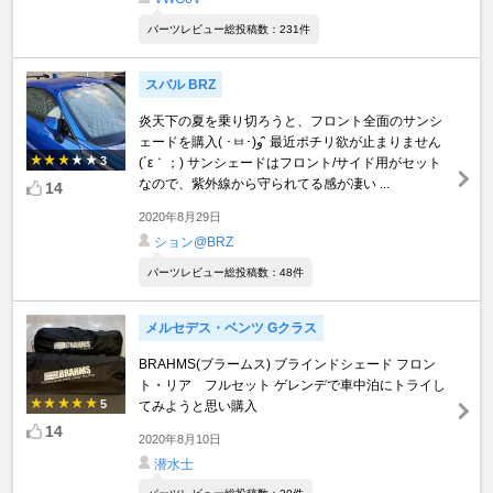
パーツレビュー総投稿数：231件
スバル BRZ
炎天下の夏を乗り切ろうと、フロント全面のサンシ
ェードを購入( ･ㅂ･)و ̑̑ 最近ポチリ欲が止まりません
3
(´ε｀；) サンシェードはフロント/サイド用がセット
なので、紫外線から守られてる感が凄い ...
14
2020年8月29日
ション@BRZ
パーツレビュー総投稿数：48件
メルセデス・ベンツ Gクラス
BRAHMS(ブラームス) ブラインドシェード フロン
ト・リア フルセット ゲレンデで車中泊にトライし
5
てみようと思い購入
14
2020年8月10日
潜水士