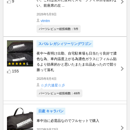
い。これは意外に便利でスモークフィルムを貼れな
9
い、前座席の左 ...
2026年5月9日
vtmtm
パーツレビュー総投稿数：5件
スバル レガシィツーリングワゴン
夜中〜夜明け出勤、自宅駐車場も日当たり良好で濃
色な為、車内温度上がる為濃色ガラスにフィルム貼
5
るより効果的かと思いたまたま出品あったので競り
勝って落札
155
2025年8月4日
☆彡六連星☆彡
パーツレビュー総投稿数：48件
日産 キャラバン
車中泊に必需品なのでフルセットで購入
2023年9月23日