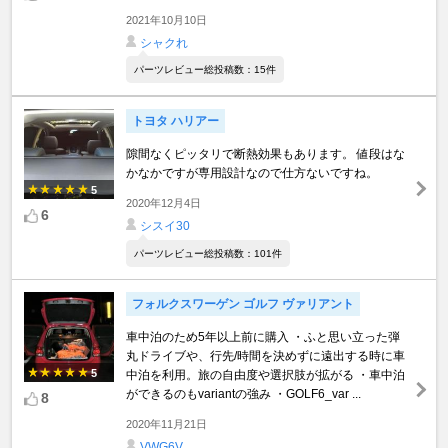
2021年10月10日
シャクれ
パーツレビュー総投稿数：15件
トヨタ ハリアー
隙間なくピッタリで断熱効果もあります。 値段はな
かなかですが専用設計なので仕方ないですね。
5
2020年12月4日
6
シスイ30
パーツレビュー総投稿数：101件
フォルクスワーゲン ゴルフ ヴァリアント
車中泊のため5年以上前に購入 ・ふと思い立った弾
丸ドライブや、行先/時間を決めずに遠出する時に車
5
中泊を利用。旅の自由度や選択肢が拡がる ・車中泊
ができるのもvariantの強み ・GOLF6_var ...
8
2020年11月21日
VWG6V