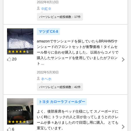
2022年8月13日
※紅※
パーツレビュー総投稿数：17件
マツダ CX-8
amazonでサンシェードを探していたらBRAHMSサ
ンシェードのフロントセットが衝撃価格！タイムセ
5
ール祭りに合わせ購入しました。 以前からコメリで
購入したサンシェードを使用していましたがフロン
20
ト ...
2022年5月30日
ネヘホ
パーツレビュー総投稿数：42件
トヨタ カローラフィールダー
よく、後部座席をベッド仕様にして スノーボードに
いく時に トラックの人と目が合ってしまうとのクレ
5
ームが多々ありましたので目隠し用に購入。 とても
重宝しています。
6