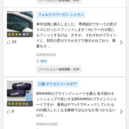
パーツレビュー総投稿数：20件
フォルクスワーゲン シャラン
車中泊用に購入しました。 専用設計ですべての窓ガ
ラスにぴったりフィットします！Aピラーの小窓に
3
もフィットするのは、さすが。 それぞれのブライン
ドに、対応の窓ガラスがタグで表示されており、吸
24
盤もそ ...
2020年4月4日
響野
パーツレビュー総投稿数：52件
三菱 デリカスペースギア
BRAHMSのブラインドシェードを購入 各方面のネ
ットショップで目にするBRAHMSのブラインドシェ
5
ードですが、最初はヤフ○クでチェックしていたも
のの購入したくなる価格ではなかなか見つからない
8
ので ...
2020年1月23日