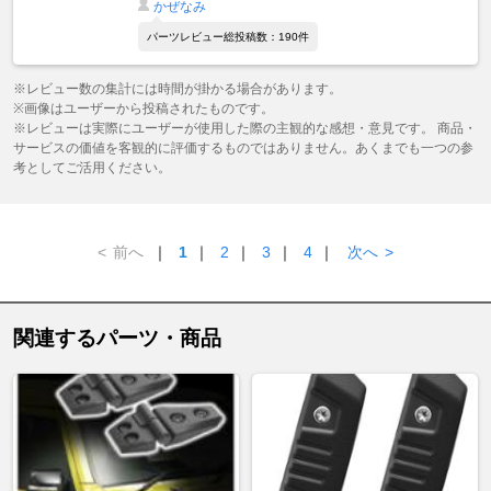
かぜなみ
パーツレビュー総投稿数：190件
※レビュー数の集計には時間が掛かる場合があります。
※画像はユーザーから投稿されたものです。
※レビューは実際にユーザーが使用した際の主観的な感想・意見です。 商品・
サービスの価値を客観的に評価するものではありません。あくまでも一つの参
考としてご活用ください。
<
前へ
｜
1
｜
2
｜
3
｜
4
｜
次へ
>
関連するパーツ・商品