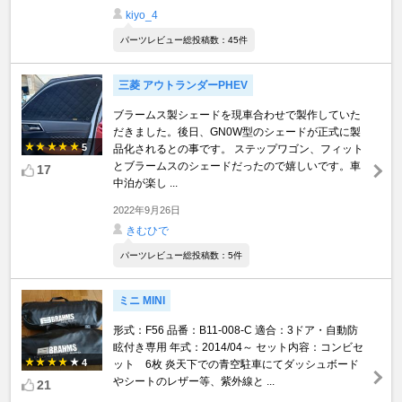
kiyo_4
パーツレビュー総投稿数：45件
三菱 アウトランダーPHEV
ブラームス製シェードを現車合わせで製作していた
だきました。後日、GN0W型のシェードが正式に製
5
品化されるとの事です。 ステップワゴン、フィット
とブラームスのシェードだったので嬉しいです。車
17
中泊が楽し ...
2022年9月26日
きむひで
パーツレビュー総投稿数：5件
ミニ MINI
形式：F56 品番：B11-008-C 適合：3ドア・自動防
眩付き専用 年式：2014/04～ セット内容：コンビセ
4
ット 6枚 炎天下での青空駐車にてダッシュボード
やシートのレザー等、紫外線と ...
21