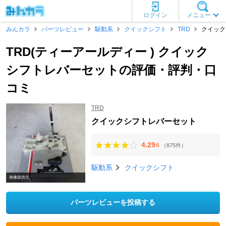
ログイン
メニュー
みんカラ
パーツレビュー
駆動系
クイックシフト
TRD
クイック
TRD(ティーアールディー ) クイック
シフトレバーセットの評価・評判・口
コミ
TRD
クイックシフトレバーセット
4.29
（875件）
点
駆動系
クイックシフト
画像提供元
パーツレビューを投稿する