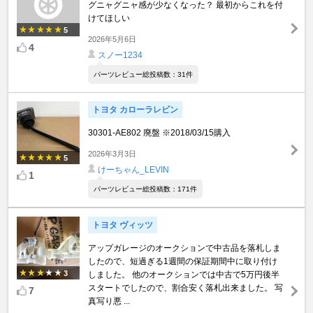
グニャグニャ感が少なくなった？ 最初からこれを付
けてほしい
5
2026年5月6日
4
スノー1234
パーツレビュー総投稿数：31件
トヨタ カローラレビン
30301-AE802 廃盤 ※2018/03/15購入
2026年3月3日
5
けーちゃん_LEVIN
1
パーツレビュー総投稿数：171件
トヨタ ヴィッツ
アップガレージのオークションで中古品を落札しま
したので、短過ぎる1週間の保証期間中に取り付け
3
しました。 他のオークションでは中古で5万円後半
スタートでしたので、割合安く落札出来ました。 写
7
真写り悪 ...