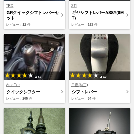
TRD
STI
GRクイックシフトレバーセ
ギヤシフトレバーASSY(6M
ット
T)
レビュー：
12
件
レビュー：
623
件
4.47
4.47
AutoExe
日産(純正)
クイックシフター
シフトレバー
レビュー：
205
件
レビュー：
34
件