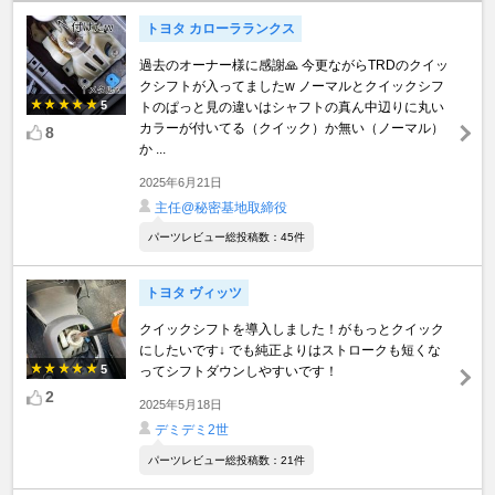
トヨタ カローラランクス
過去のオーナー様に感謝🙏 今更ながらTRDのクイッ
クシフトが入ってましたw ノーマルとクイックシフ
5
トのぱっと見の違いはシャフトの真ん中辺りに丸い
カラーが付いてる（クイック）か無い（ノーマル）
8
か ...
2025年6月21日
主任@秘密基地取締役
パーツレビュー総投稿数：45件
トヨタ ヴィッツ
クイックシフトを導入しました！がもっとクイック
にしたいです↓ でも純正よりはストロークも短くな
5
ってシフトダウンしやすいです！
2
2025年5月18日
デミデミ2世
パーツレビュー総投稿数：21件