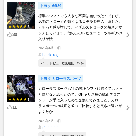
トヨタ GR86
標準のシフトでも大きな不満は無かったのですが、
10%ストロークが短くなるコチラを導入しました。
5
カチっと感が増して、ペダルストロークの短さとマ
ッチしています。他の方のレビューで、ややギアの
30
入りが渋 ...
2025年4月19日
black frog
パーツレビュー総投稿数：24件
トヨタ カローラスポーツ
カローラスポーツ iMT の純正シフトは長くてちょっ
と嫌だなと思ったので、GRヤリス用の純正フロア
5
シフトが手に入ったので交換してみました。カロー
ラスポーツの純正と並べて比較すると長さの違いが
11
よく分か ...
2025年4月13日
tf_********