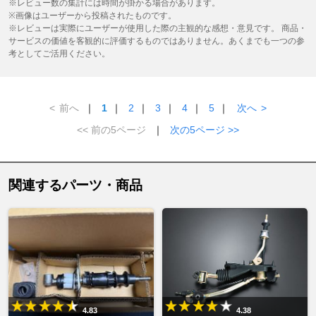
※レビュー数の集計には時間が掛かる場合があります。
※画像はユーザーから投稿されたものです。
※レビューは実際にユーザーが使用した際の主観的な感想・意見です。 商品・
サービスの価値を客観的に評価するものではありません。あくまでも一つの参
考としてご活用ください。
<
前へ
｜
1
｜
2
｜
3
｜
4
｜
5
｜
次へ
>
<< 前の5ページ
｜
次の5ページ >>
関連するパーツ・商品
4.83
4.38