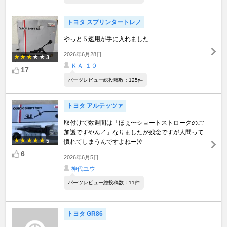
トヨタ スプリンタートレノ
やっと５速用が手に入れました
2026年6月28日
3
ＫＡ-１０
17
パーツレビュー総投稿数：125件
トヨタ アルテッツァ
取付けて数週間は「ほぇ〜ショートストロークのご
加護ですやん↗」なりましたが残念ですが人間って
5
慣れてしまうんですよねー泣
6
2026年6月5日
神代ユウ
パーツレビュー総投稿数：11件
トヨタ GR86