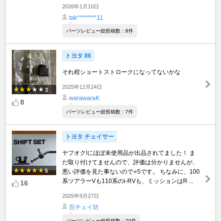
2026年1月10日
tak********11
パーツレビュー総投稿数：8件
トヨタ 86
それ程ショートストロークになってないかな
2025年12月24日
3
warawaraK
8
パーツレビュー総投稿数：7件
トヨタ チェイサー
ヤフオク!にほぼ未使用品が出品されてました！ ま
だ取り付けてませんので、評価は分かりませんが、
5
悪い評価を見た事ないので⭐️5です。 ちなみに、100
系ツアラーVも110系のi-RVも、ミッションはR ...
16
2025年9月27日
百チェイ坊
パーツレビュー総投稿数：70件