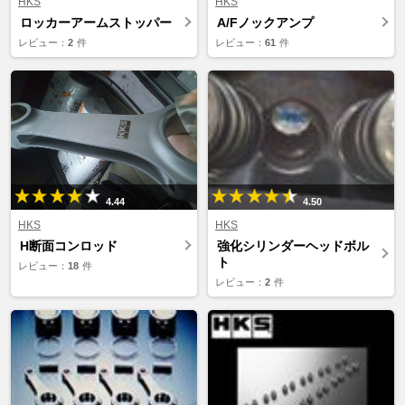
HKS
HKS
ロッカーアームストッパー
A/Fノックアンプ
レビュー：
2
件
レビュー：
61
件
4.44
4.50
HKS
HKS
H断面コンロッド
強化シリンダーヘッドボル
ト
レビュー：
18
件
レビュー：
2
件