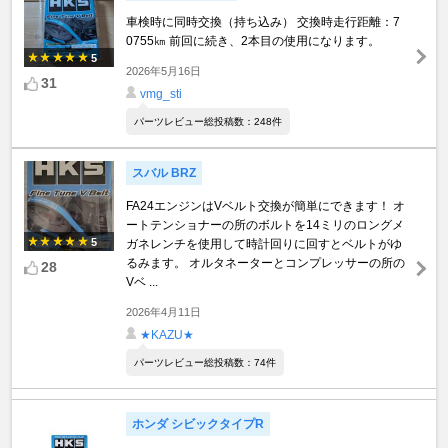
車検時に同時交換（持ち込み） 交換時走行距離：7
0755㎞ 前回に続き、2本目の使用になります。
5
2026年5月16日
31
vmg_sti
パーツレビュー総投稿数：248件
スバル BRZ
FA24エンジンはVベルト交換が簡単にできます！ オ
ートテンショナーの所のボルトを14ミリのロングメ
5
ガネレンチを使用して時計回りに回すとベルトがゆ
るみます。 オルタネーターとコンプレッサーの所の
28
Vベ ...
2026年4月11日
★KAZU★
パーツレビュー総投稿数：74件
ホンダ シビックタイプR