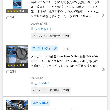
純正ファンベルトが痛んできたので交換。 純正はベ
ルト泣きしていたが解消した？レスポンスＵＰした
4
気もするが、純正が劣化していた可能性も・・・エ
ンブレの効きは弱くなった。 (24996-AK046)
14
2026年3月7日
ランエボ王子
パーツレビュー総投稿数：132件
スバル レヴォーグ
[2]
メーカー:HKS 品名:Fine Tune V Belt 品番:24996-A
K035 ベルトサイズ:6PK1905 VM4、VMGどちらに
5
も適合するファンベルトです DIYで工賃を浮かせて
...
134
2026年1月24日
ヒイロVM4
パーツレビュー総投稿数：285件
スバル BRZ