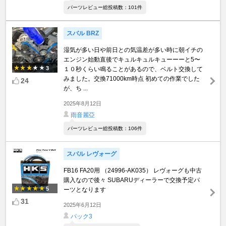
パーツレビュー総投稿数：101件
スバル BRZ
湿気が多い日や前日との気温差が多い時に朝イチの
エンジン始動直後でキュルキュルキューーーと5〜
3
１０秒くらい鳴ることがあるので、ベルト交換して
みました。交換71000km時点 初めての作業でした
24
が、ち ...
2025年8月12日
雨音麗亞
パーツレビュー総投稿数：106件
スバル レヴォーグ
FB16 FA20用 （24996-AK035） レヴォーグも中古
購入なので後々 SUBARUディーラーで交換予定パ
5
ーツとなります
31
2025年6月12日
パック3