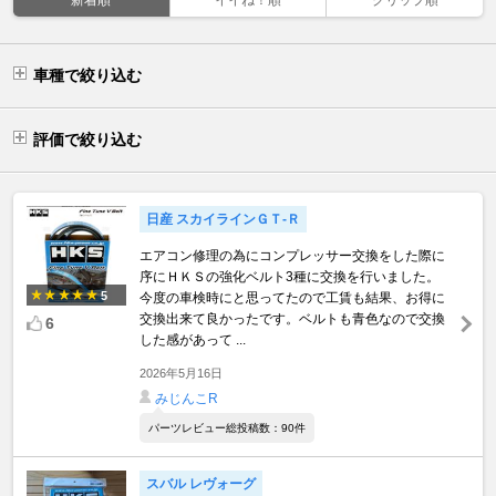
車種で絞り込む
評価で絞り込む
日産 スカイラインＧＴ‐Ｒ
エアコン修理の為にコンプレッサー交換をした際に
序にＨＫＳの強化ベルト3種に交換を行いました。
5
今度の車検時にと思ってたので工賃も結果、お得に
交換出来て良かったです。ベルトも青色なので交換
6
した感があって ...
2026年5月16日
みじんこR
パーツレビュー総投稿数：90件
スバル レヴォーグ