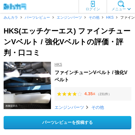
ログイン
メニュー
みんカラ
パーツレビュー
エンジンパーツ
その他
HKS
ファイン
HKS(エッチケーエス) ファインチュー
ンVベルト / 強化Vベルトの評価・評
判・口コミ
HKS
ファインチューンVベルト / 強化V
ベルト
4.35
（231件）
点
画像提供元
エンジンパーツ
その他
パーツレビューを投稿する