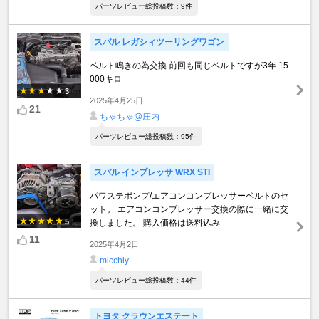
パーツレビュー総投稿数：9件
スバル レガシィツーリングワゴン
ベルト鳴きの為交換 前回も同じベルトですが3年 15
000キロ
3
2025年4月25日
21
ちゃちゃ@庄内
パーツレビュー総投稿数：95件
スバル インプレッサ WRX STI
パワステポンプ/エアコンコンプレッサーベルトのセ
ット。 エアコンコンプレッサー交換の際に一緒に交
5
換しました。 購入価格は送料込み
11
2025年4月2日
micchiy
パーツレビュー総投稿数：44件
トヨタ クラウンエステート