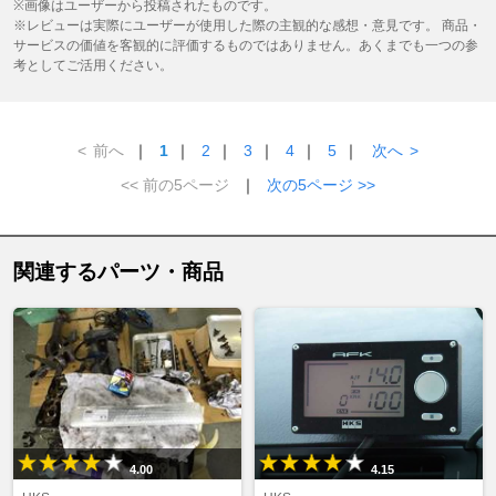
※画像はユーザーから投稿されたものです。
※レビューは実際にユーザーが使用した際の主観的な感想・意見です。 商品・
サービスの価値を客観的に評価するものではありません。あくまでも一つの参
考としてご活用ください。
<
前へ
｜
1
｜
2
｜
3
｜
4
｜
5
｜
次へ
>
<< 前の5ページ
｜
次の5ページ >>
関連するパーツ・商品
4.00
4.15