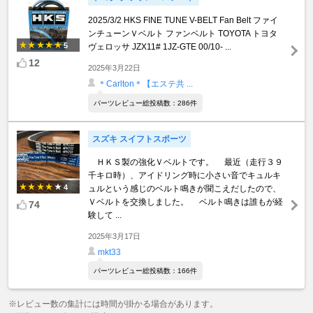
2025/3/2 HKS FINE TUNE V-BELT Fan Belt ファイ
ンチューンＶベルト ファンベルト TOYOTA トヨタ
5
ヴェロッサ JZX11# 1JZ-GTE 00/10- ...
12
2025年3月22日
＊Carlton＊【エステ共 ...
パーツレビュー総投稿数：286件
スズキ スイフトスポーツ
ＨＫＳ製の強化Ｖベルトです。 最近（走行３９
千キロ時）、アイドリング時に小さい音でキュルキ
4
ュルという感じのベルト鳴きが聞こえだしたので、
Ｖベルトを交換しました。 ベルト鳴きは誰もが経
74
験して ...
2025年3月17日
mkt33
パーツレビュー総投稿数：166件
※レビュー数の集計には時間が掛かる場合があります。