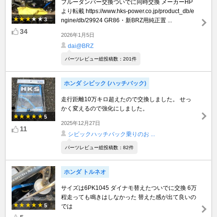
フルーダンパー交換ついでに同時交換 メーカーHP
より転載 https://www.hks-power.co.jp/product_db/e
3
ngine/db/29924 GR86・新BRZ用純正置 ...
34
2026年1月5日
dai@BRZ
パーツレビュー総投稿数：201件
ホンダ シビック (ハッチバック)
走行距離10万キロ超えたので交換しました。 せっ
かく変えるので強化にしました。
5
2025年12月27日
11
シビックハッチバック乗りのお ...
パーツレビュー総投稿数：82件
ホンダ トルネオ
サイズは6PK1045 ダイナモ替えたついでに交換 6万
程走っても鳴きはしなかった 替えた感が出て良いの
5
では