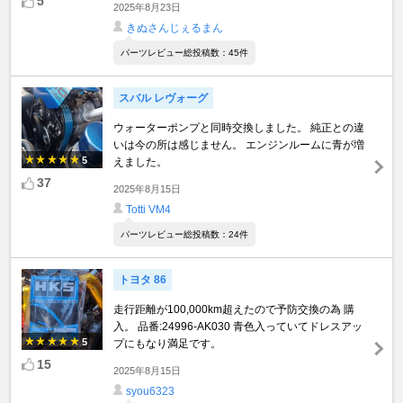
5
2025年8月23日
きぬさんじぇるまん
パーツレビュー総投稿数：45件
スバル レヴォーグ
ウォーターポンプと同時交換しました。 純正との違
いは今の所は感じません。 エンジンルームに青が増
5
えました。
37
2025年8月15日
Totti VM4
パーツレビュー総投稿数：24件
トヨタ 86
走行距離が100,000km超えたので予防交換の為 購
入。 品番:24996-AK030 青色入っていてドレスアッ
5
プにもなり満足です。
15
2025年8月15日
syou6323