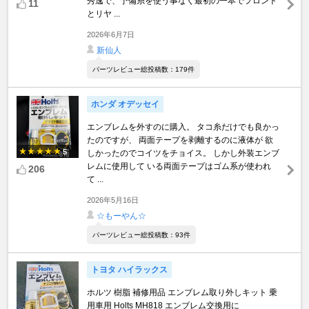
秀逸で、予備糸を使う事なく最初の一本でフロント
11
とリヤ ...
2026年6月7日
新仙人
パーツレビュー総投稿数：179件
ホンダ オデッセイ
エンブレムを外すのに購入。 タコ糸だけでも良かっ
たのですが、 両面テープを剥離するのに液体が 欲
5
しかったのでコイツをチョイス。 しかし外装エンブ
レムに使用して いる両面テープはゴム系が使われ
206
て ...
2026年5月16日
☆もーやん☆
パーツレビュー総投稿数：93件
トヨタ ハイラックス
ホルツ 樹脂 補修用品 エンブレム取り外しキット 乗
用車用 Holts MH818 エンブレム交換用に