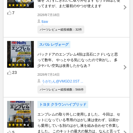
傷をつけずにきれいに取り外せます もう５回ほど使
5
ってますが、まだ最初のやつが使えます
7
2026年7月18日
tlaw
パーツレビュー総投稿数：32件
スバル レヴォーグ
バックドアのエンブレム4段は流石にクドいなと思
って数年。 やっとやる気になったので剥がし。 多
5
少ヤバい空気は改善したかなあ？
23
2026年7月14日
うがたん@VMGD2.0ST ...
パーツレビュー総投稿数：566件
トヨタ クラウンハイブリッド
エンブレムの取り外しに使用しました。 今回は、セ
ットになっている専用のはがし液は使わず、以前か
4
ら愛用している別のはがし液を組み合わせて作業し
ました。 このキットの最大の魅力は、なんと言って
5