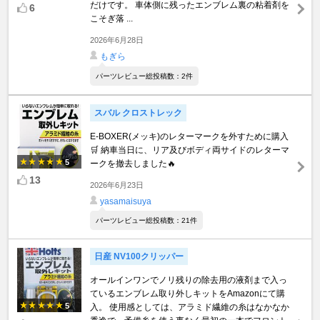
だけです。 車体側に残ったエンブレム裏の粘着剤を
6
こそぎ落 ...
2026年6月28日
もぎら
パーツレビュー総投稿数：2件
スバル クロストレック
E-BOXER(メッキ)のレターマークを外すために購入
🛒 納車当日に、リア及びボディ両サイドのレターマ
5
ークを撤去しました🔥
13
2026年6月23日
yasamaisuya
パーツレビュー総投稿数：21件
日産 NV100クリッパー
オールインワンでノリ残りの除去用の液剤まで入っ
ているエンブレム取り外しキットをAmazonにて購
5
入。 使用感としては、アラミド繊維の糸はなかなか