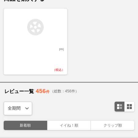
[PR]
（税込）
456
レビュー一覧
（総数：456件）
件
新着順
イイね！順
クリップ順