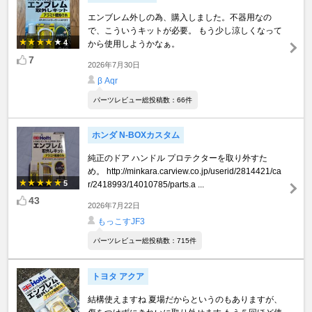
エンブレム外しの為、購入しました。不器用なの
で、こういうキットが必要。 もう少し涼しくなって
4
から使用しようかなぁ。
7
2026年7月30日
β Aqr
パーツレビュー総投稿数：66件
ホンダ N-BOXカスタム
純正のドア ハンドル プロテクターを取り外すた
め。 http://minkara.carview.co.jp/userid/2814421/ca
5
r/2418993/14010785/parts.a ...
43
2026年7月22日
もっこすJF3
パーツレビュー総投稿数：715件
トヨタ アクア
結構使えますね 夏場だからというのもありますが、