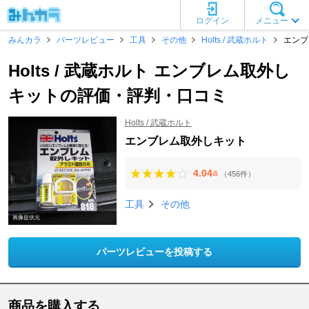
ログイン
メニュー
みんカラ
パーツレビュー
工具
その他
Holts / 武蔵ホルト
エンブ
Holts / 武蔵ホルト エンブレム取外し
キットの評価・評判・口コミ
Holts / 武蔵ホルト
エンブレム取外しキット
4.04
（456件）
点
工具
その他
画像提供元
パーツレビューを投稿する
商品を購入する