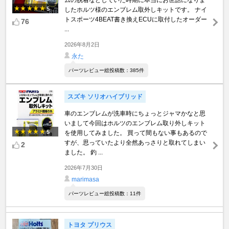
ムの脱着などしていた時期に本当にお世話になりま
5
したホルツ様のエンブレム取外しキットです。 ナイ
トスポーツ4BEAT書き換えECUに取付したオーダー
76
...
2026年8月2日
永た
パーツレビュー総投稿数：385件
スズキ ソリオハイブリッド
車のエンブレムが洗車時にちょっとジャマかなと思
いまして今回はホルツのエンブレム取り外しキット
5
を使用してみました。 買って間もない事もあるので
すが、思っていたより全然あっさりと取れてしまい
2
ました。 釣 ...
2026年7月30日
marimasa
パーツレビュー総投稿数：11件
トヨタ プリウス