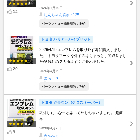
5
2026年4月19日
12
しんちゃん@gun125
パーツレビュー総投稿数：89件
トヨタ ハリアーハイブリッド
2026/4/19 エンブレムを取り外す為に購入しまし
た。 トヨタマークを外すのはちょっと手間取りまし
5
たが 残りの２カ所はすぐに外れました。
20
2026年4月19日
まぁー３
パーツレビュー総投稿数：76件
トヨタ クラウン（クロスオーバー）
取外したいなーと思って外しちゃいました。 超簡
単！
4
2026年4月2日
9
みんふぁ