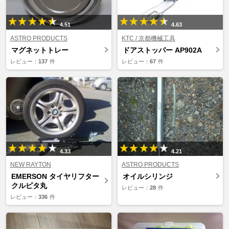
4.51
4.63
ASTRO PRODUCTS
KTC / 京都機械工具
マグネットトレー
ドアストッパー AP902A
レビュー：
137
件
レビュー：
67
件
4.33
4.21
NEW RAYTON
ASTRO PRODUCTS
EMERSON タイヤリフター
オイルシリンジ
クルピタ丸
レビュー：
28
件
レビュー：
336
件