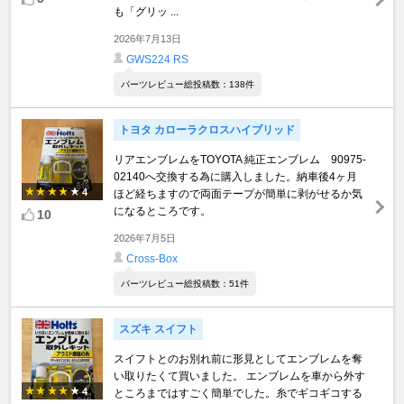
も「グリッ ...
2026年7月13日
GWS224 RS
パーツレビュー総投稿数：138件
トヨタ カローラクロスハイブリッド
リアエンブレムをTOYOTA 純正エンブレム 90975-
02140へ交換する為に購入しました。納車後4ヶ月
4
ほど経ちますので両面テープが簡単に剥がせるか気
になるところです。
10
2026年7月5日
Cross-Box
パーツレビュー総投稿数：51件
スズキ スイフト
スイフトとのお別れ前に形見としてエンブレムを奪
い取りたくて買いました。 エンブレムを車から外す
4
ところまではすごく簡単でした。糸でギコギコする