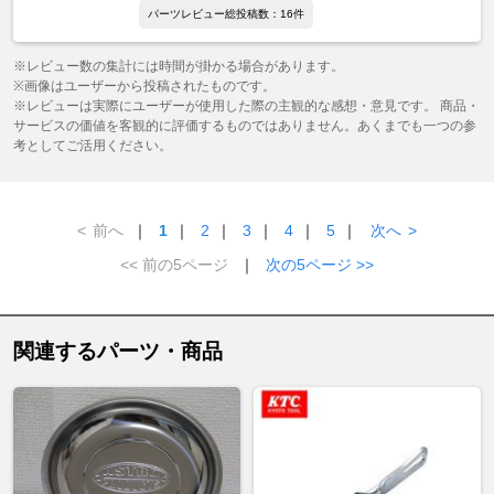
パーツレビュー総投稿数：16件
※レビュー数の集計には時間が掛かる場合があります。
※画像はユーザーから投稿されたものです。
※レビューは実際にユーザーが使用した際の主観的な感想・意見です。 商品・
サービスの価値を客観的に評価するものではありません。あくまでも一つの参
考としてご活用ください。
<
前へ
｜
1
｜
2
｜
3
｜
4
｜
5
｜
次へ
>
<< 前の5ページ
｜
次の5ページ >>
関連するパーツ・商品