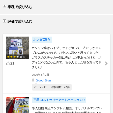
車種で絞り込む
評価で絞り込む
ホンダ ZR-V
ガソリン車はハイブリッドと違って、左にしかエン
ブレムがないので、バランス悪いと思ってました!
3
ガラスのステッカー類は剥がした事あったけど、ボ
ディは不安だったので、ちゃんとした物を買ってき
21
ました!
2026年8月2日
Ｇood Ｓun
パーツレビュー総投稿数：47件
三菱 コルトラリーアートバージョンR
導入動機 純正エンブレム撤去、オリジナルエンブレ