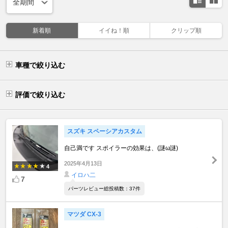
新着順
イイね！順
クリップ順
車種で絞り込む
評価で絞り込む
スズキ スペーシアカスタム
自己満です スポイラーの効果は、(謎ω謎)
2025年4月13日
4
イロハ二
7
パーツレビュー総投稿数：37件
マツダ CX-3