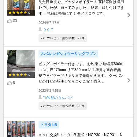
見た目重視で、ビッグスポイラー！ 運転席側は適用
外でしたが、買ってみました！ 結果、取り付けでき
5
ず！ 詳細は整備にて！ モノタロウにて。
21
2024年7月7日
００７
パーツレビュー総投稿数：27件
スバル レガシィツーリングワゴン
ビッグスポイラー付きです。 お約束で 運転席600m
m 助手席475mm リア350mm 助手席側は適合表無
5
視で Aピラーギリギリまで先端がきます。 クーポン
だの何だの駆使してそこそこ安く購入 ...
6
2023年3月25日
YMd@めろんパパ
パーツレビュー総投稿数：20件
トヨタ bB
久々に交換‼️ トヨタ bB 型式：NCP30・NCP31・N