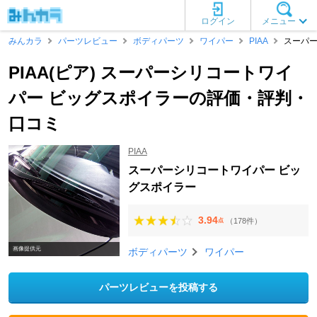
ログイン
メニュー
みんカラ
パーツレビュー
ボディパーツ
ワイパー
PIAA
スーパー
PIAA(ピア) スーパーシリコートワイ
パー ビッグスポイラーの評価・評判・
口コミ
PIAA
スーパーシリコートワイパー ビッ
グスポイラー
3.94
（178件）
点
画像提供元
ボディパーツ
ワイパー
パーツレビューを投稿する