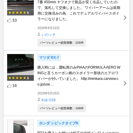
7番 450mm ヤフオクで新品が安く出品していたの
で、落札して交換しました。 ワイパーアームは前期
5
用に交換済みの為、これでデュアルワイパースポイ
ラーになりました。
33
2020年8月22日
いのッチ
パーツレビュー総投稿数：228件
マツダ RX-7
購入時には，運転席のみPIAAのFORMULA AERO W
INGと言うカーボン柄のスポイラー形状のエアロワ
5
イパーが付いていました。 http://minkara.carview.c
o.jp/use ...
16
2019年8月25日
Koji GSⅡ
パーツレビュー総投稿数：199件
ホンダ シビックタイプR