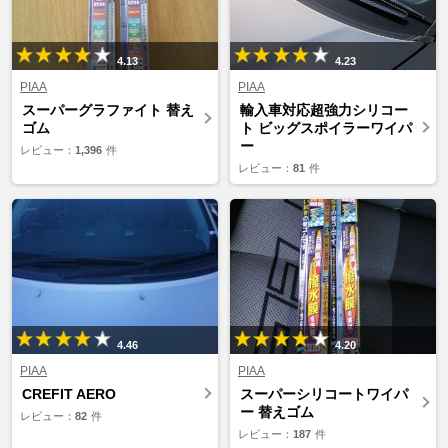
4.13
4.23
PIAA
PIAA
スーパーグラファイト 替え
輸入車対応超強力シリコー
ゴム
ト ビッグスポイラーワイパ
ー
レビュー：
1,396
件
レビュー：
81
件
4.46
4.20
PIAA
PIAA
CREFIT AERO
スーパーシリコートワイパ
ー 替えゴム
レビュー：
82
件
レビュー：
187
件