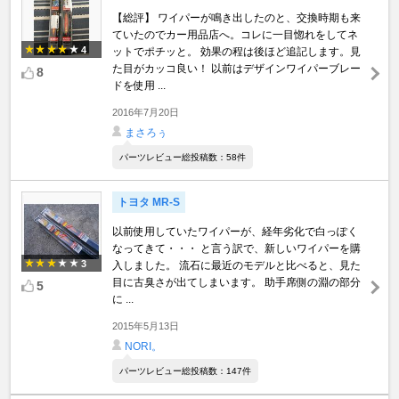
【総評】 ワイパーが鳴き出したのと、交換時期も来
ていたのでカー用品店へ。コレに一目惚れをしてネ
4
ットでポチッと。 効果の程は後ほど追記します。見
た目がカッコ良い！ 以前はデザインワイパーブレー
8
ドを使用 ...
2016年7月20日
まさろぅ
パーツレビュー総投稿数：58件
トヨタ MR-S
以前使用していたワイパーが、経年劣化で白っぽく
なってきて・・・ と言う訳で、新しいワイパーを購
3
入しました。 流石に最近のモデルと比べると、見た
目に古臭さが出てしまいます。 助手席側の淵の部分
5
に ...
2015年5月13日
NORI。
パーツレビュー総投稿数：147件