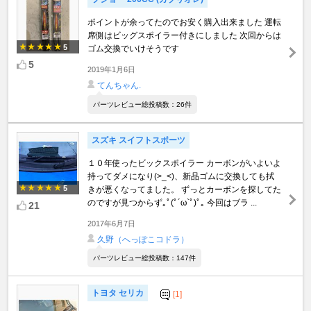
ポイントが余ってたのでお安く購入出来ました 運転
席側はビッグスポイラー付きにしました 次回からは
5
ゴム交換でいけそうです
5
2019年1月6日
てんちゃん.
パーツレビュー総投稿数：26件
スズキ スイフトスポーツ
１０年使ったビックスポイラー カーボンがいよいよ
持ってダメになり(>_<)、新品ゴムに交換しても拭
5
きが悪くなってました。 ずっとカーボンを探してた
のですが見つからず｡ﾟ(ﾟ´ω`ﾟ)ﾟ｡ 今回はブラ ...
21
2017年6月7日
久野（へっぽこコドラ）
パーツレビュー総投稿数：147件
トヨタ セリカ
[1]