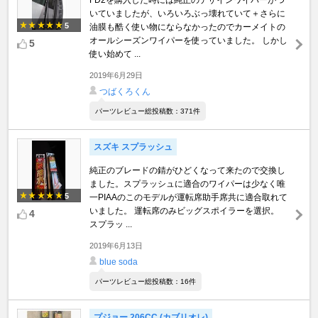
FD2を購入した時には純正のデザインワイパーがつ
いていましたが、いろいろぶっ壊れていて＋さらに
5
油膜も酷く使い物にならなかったのでカーメイトの
オールシーズンワイパーを使っていました。 しかし
5
使い始めて ...
2019年6月29日
つばくろくん
パーツレビュー総投稿数：371件
スズキ スプラッシュ
純正のブレードの錆がひどくなって来たので交換し
ました。スプラッシュに適合のワイパーは少なく唯
5
一PIAAのこのモデルが運転席助手席共に適合取れて
いました。 運転席のみビッグスポイラーを選択。
4
スプラッ ...
2019年6月13日
blue soda
パーツレビュー総投稿数：16件
プジョー 206CC (カブリオレ)