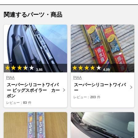
関連するパーツ・商品
3.86
4.09
PIAA
PIAA
スーパーシリコートワイパ
スーパーシリコートワイパ
ー ビッグスポイラー カー
ー
ボン
レビュー：
203
件
レビュー：
83
件