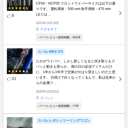
CP34・NCP35 フロントワイパーサイズは以下の通
5
りです。 運転席側：500 mm 助手席側：475 mm
(または ...
9
2021年12月19日
アダモすて
パーツレビュー総投稿数：802件
スバル WRX STI
たかがワイパー。しかし新しくなると拭き取りもズ
バッと動きも滑らか。 雨の日の必須アイテムだけ
4
に、1年から1年半で交換がやはり望ましいのだと思
います。 日焼けで白くなってくるんで、私は従来か
31
らの金属フ ...
2020年10月22日
スバシン
パーツレビュー総投稿数：77件
スバル レガシィツーリングワゴン