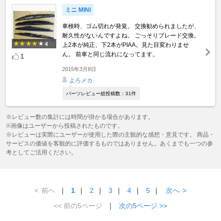
ミニ MINI
車検時、ゴム切れが発覚。 交換勧められましたが、
耐久性がないんですよね。 ごっそりブレード交換。
4
上2本が純正、下2本がPIAA。見た目変わりませ
ん。 前車と同じ流れになってます。
1
2015年3月8日
よろメカ
パーツレビュー総投稿数：31件
※レビュー数の集計には時間が掛かる場合があります。
※画像はユーザーから投稿されたものです。
※レビューは実際にユーザーが使用した際の主観的な感想・意見です。 商品・
サービスの価値を客観的に評価するものではありません。あくまでも一つの参
考としてご活用ください。
<
前へ
｜
1
｜
2
｜
3
｜
4
｜
5
｜
次へ
>
<< 前の5ページ
｜
次の5ページ >>