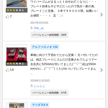
ワイパーゴムがまるっと１台分お亡くなりに・・・
ブレード自体もサビサビだったので気分一新の為、
3
ブレードごと交換。 ３本で￥９０００弱。結構いい
お値段・・・（゜Д゜；）
7
2017年3月19日
TAK_ac
パーツレビュー総投稿数：58件
アルファロメオ 156
車検に向けて千切れてたから交換！ 元々付いてたの
は、純正ブレードにゴムだけ交換されてたようで〜
3
左右共に525mmが付いてました(￣▽￣)右は550m
mやのに…(￣▽￣) くたびれついでにブレードまん
14
...
2016年11月20日
にゃんじ
パーツレビュー総投稿数：97件
マツダ RX-8