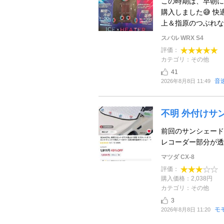
この時期は、早朝に洗
購入しました😅 快
上＆指原のつぶれない
スバル WRX S4
評価：
カテゴリ：その他
41
音
2026年8月8日 11:49
不明 外付けサ
前回のサンシェード
レコーダー部分が透
マツダ CX-8
評価：
購入価格：2,038円
カテゴリ：その他
3
モ
2026年8月8日 11:20