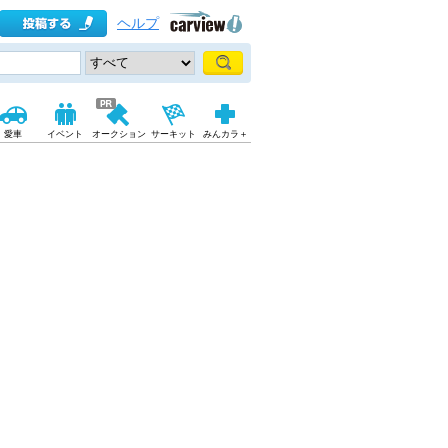
ヘルプ
愛車
イベント
オークション
サーキット
みんカラ＋