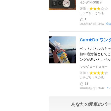
ホンダ N-ONE e:
評価：
カテゴリ：その他
1
Gea
2026年8月8日 09:57
Can★Do ワ
ペットボトルのキャ
熱中症対策としてこ
ングが悪いと、ペッ
マツダ ロードスター
評価：
カテゴリ：その他
33
＊-
2026年8月8日 08:42
あなたの愛車のパ