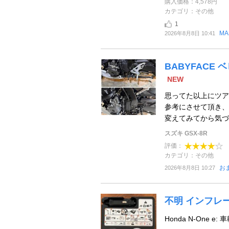
購入価格：4,578円
カテゴリ：その他
1
MA
2026年8月8日 10:41
BABYFACE
NEW
思ってた以上にツア
参考にさせて頂き、
変えてみてから気づく
スズキ GSX-8R
評価：
カテゴリ：その他
お
2026年8月8日 10:27
不明 インフレ
Honda N-One e: 