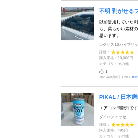
不明 剥がせる
以前使用していた剥
ら、柔らかい素材の
思います。
レクサス LSハイブリ
評価：
購入価格：10,000円
カテゴリ：その他
1
ma
2026年8月8日 11:03
PIKAL / 日
エアコン潤滑剤です
ダイハツ エッセ
評価：
購入価格：495円
カテゴリ：その他