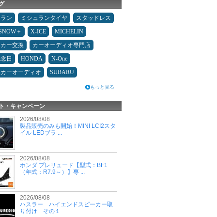
グ
ュラン
ミシュランタイヤ
スタッドレス
ESNOW＋
X-ICE
MICHELIN
ーカー交換
カーオーディオ専門店
記念日
HONDA
N-One
県カーオーディオ
SUBARU
もっと見る
ト・キャンペーン
2026/08/08
製品販売のみも開始！MINI LCI2スタ
イル LEDブラ ...
2026/08/08
ホンダ プレリュード【型式：BF1
（年式：R7.9～）】専 ...
2026/08/08
ハスラー ハイエンドスピーカー取
り付け その１