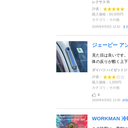
レクサス IS
評価：
購入価格：60,000円
カテゴリ：その他
ま
2026年8月8日 12:52
ジェーピー ア
見た目は良いです。
体の反りが酷く上下
ダイハツ ハイゼットジ
評価：
購入価格：1,000円
カテゴリ：その他
4
prij
2026年8月8日 12:00
WORKMAN 