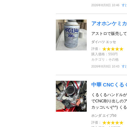
す
2026年8月8日 10:46
アオホンケミカ
アストロで販売してい
ダイハツ エッセ
評価：
購入価格：550円
カテゴリ：その他
す
2026年8月8日 10:43
中華 CNCく
くるくるハンドルが
でCNC削り出しの
カッコいい(^^) 
ホンダ エイプ50
評価：