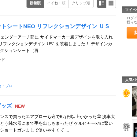
新着順
イイね！順
クリップ順
マイペ
ログ
様々
アートシートNEO リフレクションデザイン ＵＳ
R のフェンダーアーチ部に サイドマーカー風デザインを取り入れ
リフレクションデザイン US” を装着しました！ デザインカ
ションシート（再 ...
ッド
人気パ
セ・プロ
グッズ
NEW
ンズで買ったエアブローも込で6万円以上かかった🤮 洗車大
とう純水器にまで手を出しちまったぜ ケルヒャーk4に繋い
ョートガンまじで使いやすくて ...