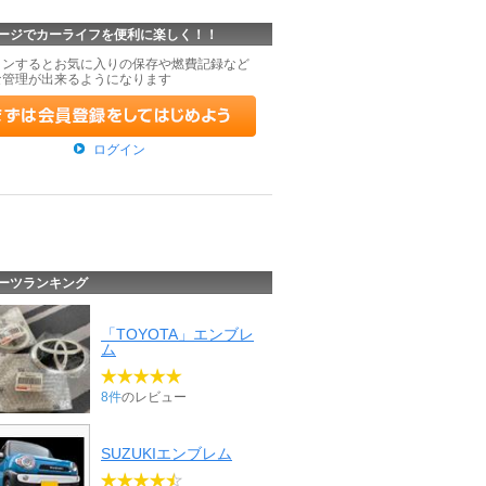
ージでカーライフを便利に楽しく！！
インするとお気に入りの保存や燃費記録など
な管理が出来るようになります
ログイン
ーツランキング
「TOYOTA」エンブレ
ム
8件
のレビュー
SUZUKIエンブレム