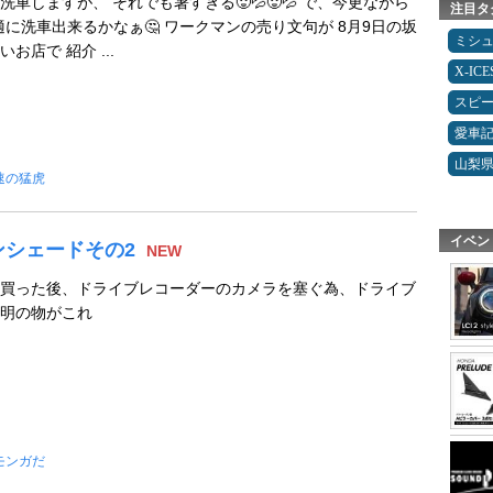
車しますが、 それでも暑すぎる🥵💦🥵💦 で、今更ながら
注目タ
適に洗車出来るかなぁ🤔 ワークマンの売り文句が 8月9日の坂
ミシ
お店で 紹介 ...
X-IC
スピ
愛車
山梨
速の猛虎
イベン
ンシェードその2
NEW
買った後、ドライブレコーダーのカメラを塞ぐ為、ドライブ
明の物がこれ
モンガだ