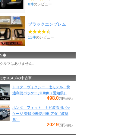
8件
のレビュー
ブラックエンブレム
11件
のレビュー
た車
クルマはありません。
にオススメの中古車
トヨタ ヴォクシー 改モデル 快
適利便パッケージHigh（愛知県）
498.0
万円
(税込)
ホンダ フィット ナビ装着用パッ
ケージ 登録済未使用車 アダ（岐阜
県）
202.9
万円
(税込)