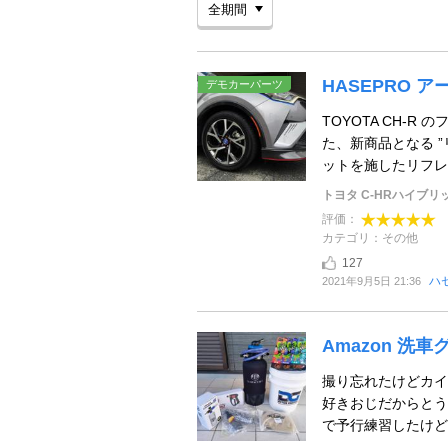
HASEPRO 
デモカーパーツ
TOYOTA CH-
た、新商品となる ”
ットを施したリフレク
トヨタ C-HRハイブリ
評価：
カテゴリ：その他
127
ハ
2021年9月5日 21:36
Amazon 洗車
撮り忘れたけどカイ
好きおじだからとう
で予行練習したけどシ