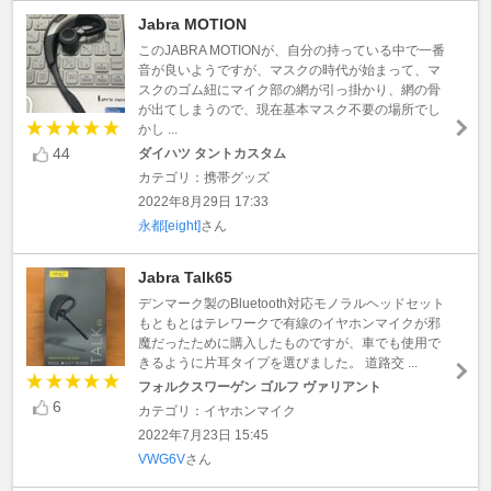
Jabra MOTION
このJABRA MOTIONが、自分の持っている中で一番
音が良いようですが、マスクの時代が始まって、マ
スクのゴム紐にマイク部の網が引っ掛かり、網の骨
が出てしまうので、現在基本マスク不要の場所でし
かし ...
44
ダイハツ タントカスタム
カテゴリ：携帯グッズ
2022年8月29日 17:33
永都[eight]
さん
Jabra Talk65
デンマーク製のBluetooth対応モノラルヘッドセット
もともとはテレワークで有線のイヤホンマイクが邪
魔だったために購入したものですが、車でも使用で
きるように片耳タイプを選びました。 道路交 ...
フォルクスワーゲン ゴルフ ヴァリアント
6
カテゴリ：イヤホンマイク
2022年7月23日 15:45
VWG6V
さん