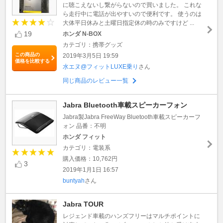
に聴こえないし繋がらないので買いました。 これな
ら走行中に電話が出やすいので便利です。 使うのは
大体平日休みと土曜日指定休の時のみですけど ...
19
ホンダ N-BOX
カテゴリ：携帯グッズ
この商品の
2019年3月5日 19:59
価格を比較する
水エヌ@フィットLUXE乗り
さん
同じ商品のレビュー一覧
Jabra Bluetooth車載スピーカーフォン
Jabra製Jabra FreeWay Bluetooth車載スピーカーフ
ォン 品番：不明
ホンダ フィット
カテゴリ：電装系
購入価格：10,762円
3
2019年1月1日 16:57
buntyah
さん
Jabra TOUR
レジェンド車載のハンズフリーはマルチポイントに