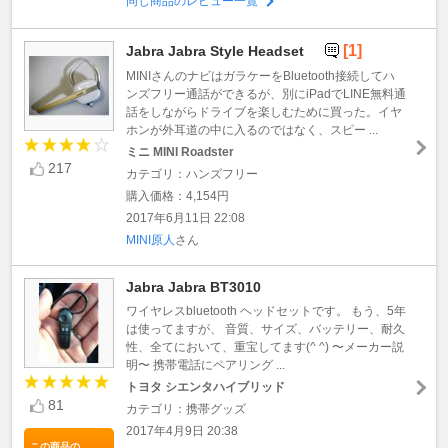
同じ商品のレビュー一覧
[1]
Jabra Jabra Style Headset
MINIさんのナビはガラケーをBluetooth接続してハ
ンズフリー通話ができるが、別にiPadでLINE無料通
話をしながらドライブを楽しむために買った。イヤ
ホンが外耳道の中に入るのではなく、スピー ...
ミニ MINI Roadster
217
カテゴリ：ハンズフリー
購入価格：4,154円
2017年6月11日 22:08
MINI原人
さん
Jabra Jabra BT3010
ワイヤレスbluetooth ヘッドセットです。 もう、5年
は使ってますが、 音質、サイズ、バッテリー、耐久
性、全てにおいて、重宝してます(^ ^) 〜メーカー説
明〜 携帯電話にペアリング ...
トヨタ シエンタハイブリッド
81
カテゴリ：携帯グッズ
2017年4月9日 20:38
この商品の