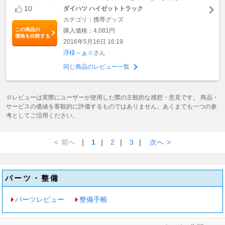
10
ダイハツ ハイゼットトラック
カテゴリ：携帯グッズ
この商品の
購入価格：4,081円
価格を比較する
2016年5月16日 16:19
浮様～ぁ☆
さん
同じ商品のレビュー一覧
※レビューは実際にユーザーが使用した際の主観的な感想・意見です。 商品・
サービスの価値を客観的に評価するものではありません。あくまでも一つの参
考としてご活用ください。
<
前へ
｜
1
｜
2
｜
3
｜
次へ
>
パーツ・整備
パーツレビュー
整備手帳