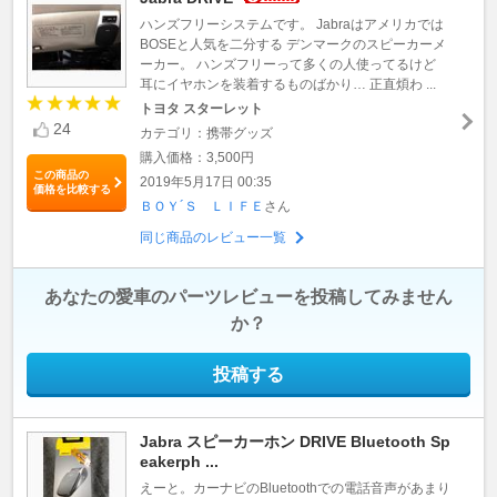
ハンズフリーシステムです。 Jabraはアメリカでは
BOSEと人気を二分する デンマークのスピーカーメ
ーカー。 ハンズフリーって多くの人使ってるけど
耳にイヤホンを装着するものばかり… 正直煩わ ...
トヨタ スターレット
24
カテゴリ：携帯グッズ
購入価格：3,500円
この商品の
2019年5月17日 00:35
価格を比較する
ＢＯＹ´Ｓ ＬＩＦＥ
さん
同じ商品のレビュー一覧
あなたの愛車のパーツレビューを投稿してみません
か？
投稿する
Jabra スピーカーホン DRIVE Bluetooth Sp
eakerph ...
えーと。カーナビのBluetoothでの電話音声があまり