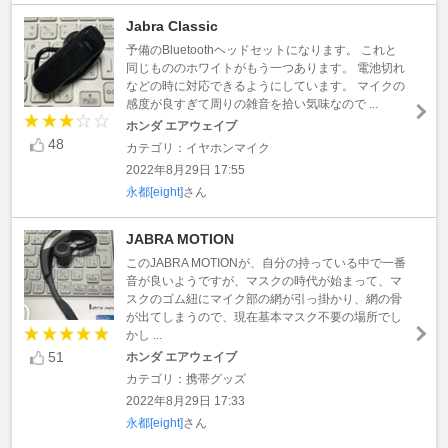
Jabra Classic
予備のBluetoothヘッドセットになります。 これと
同じもののホワイトがもう一つあります。 電池切れ
などの時に対応できるようにしています。 マイクの
感度が良すぎて周りの雑音を拾い気味なので ...
ホンダ エアウェイブ
48
カテゴリ：イヤホンマイク
2022年8月29日 17:55
永都[eight]
さん
JABRA MOTION
このJABRA MOTIONが、自分の持っている中で一番
音が良いようですが、マスクの時代が始まって、マ
スクのゴム紐にマイク部の網が引っ掛かり、網の骨
が出てしまうので、現在基本マスク不要の場所でし
かし ...
51
ホンダ エアウェイブ
カテゴリ：携帯グッズ
2022年8月29日 17:33
永都[eight]
さん