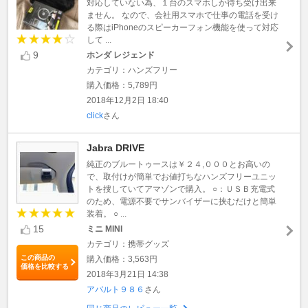
対応していない為、１台のスマホしか待ち受け出来
ません。 なので、会社用スマホで仕事の電話を受け
る際はiPhoneのスピーカーフォン機能を使って対応
して ...
9
ホンダ レジェンド
カテゴリ：ハンズフリー
購入価格：5,789円
2018年12月2日 18:40
click
さん
Jabra DRIVE
純正のブルートゥースは￥２４,０００とお高いの
で、取付けが簡単でお値打ちなハンズフリーユニッ
トを捜していてアマゾンで購入。 ○：ＵＳＢ充電式
のため、電源不要でサンバイザーに挟むだけと簡単
装着。 ○ ...
15
ミニ MINI
カテゴリ：携帯グッズ
この商品の
購入価格：3,563円
価格を比較する
2018年3月21日 14:38
アバルト９８６
さん