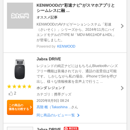
KENWOODの“彩速ナビ”がスマホアプリと
シームレスに融 ...
オススメ記事
KENWOODのAVナビゲーションシステム「彩速
（さいそく）」シリーズから、2024年11月にハイ
エンドモデルのTYPE M「MDV-M911HDF＆HDL」
が登場しました。
Powered by
KENWOOD
Jabra DRIVE
レジェンドの純正ナビにはもちろんBluetoothハンズ
フリー機能は装備されており、通話の送受信は可能
です。 しかしながら私の場合、iPhoneでSiriを呼び
出し、様々な情報検索を音声上で行うこ ...
ホンダ レジェンド
2
カテゴリ：携帯グッズ
2020年8月9日 08:24
この商品の
髙階 概（Takashina ...
さん
価格を比較する
同じ商品のレビュー一覧
Jabra DRIVE