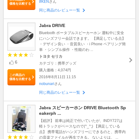
#KEN
さん
価格を比較する
同じ商品のレビュー一覧
Jabra DRIVE
Bluetooth ポータブルスピーカーホン 運転中に安全
にハンズフリー会話できます。 【満足している点】
・デザイン良い ・音質良い ・i Phone ペアリング簡
単 ・シンプル操作 ・性能のわ ...
トヨタ セリカ
6
カテゴリ：携帯グッズ
購入価格：4,074円
この商品の
2016年8月11日 11:15
価格を比較する
nobunari
さん
同じ商品のレビュー一覧
Jabra スピーカーホン DRIVE Bluetooth Sp
eakerph ...
【総評】 前車は純正で付いていたが、INDY727は
軽トラックがベースなので(^_^;) 【満足している
点】 携帯電話がハンズフリーにできるのと、携帯内
の音楽ファイルが再生できる。 ないよりは、 ...