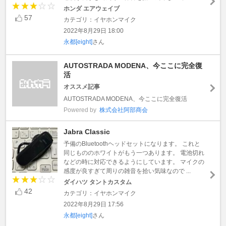
ホンダ エアウェイブ
57
カテゴリ：イヤホンマイク
2022年8月29日 18:00
永都[eight]
さん
AUTOSTRADA MODENA、今ここに完全復
活
オススメ記事
AUTOSTRADA MODENA、今ここに完全復活
Powered by
株式会社阿部商会
Jabra Classic
予備のBluetoothヘッドセットになります。 これと
同じもののホワイトがもう一つあります。 電池切れ
などの時に対応できるようにしています。 マイクの
感度が良すぎて周りの雑音を拾い気味なので ...
ダイハツ タントカスタム
42
カテゴリ：イヤホンマイク
2022年8月29日 17:56
永都[eight]
さん