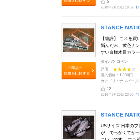
価格を比較する
5
D
2018年2月28日 19:52
STANCE NA
【総評】 これを買いに
悩んだ末、黄色ナン
すい白樺木目カラーを
ダイハツ コペン
この商品の
評価：
価格を比較する
購入価格：1,800円
カテゴリ：ナンバープ
12
ワ
2016年7月23日 23:35
STANCE NA
USサイズ 日本の
が、でっかくてかっ
こいいです。 でも視