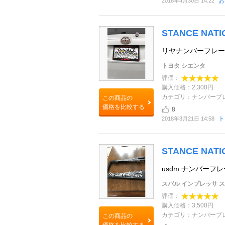
お
2018年4月30日 14:22
STANCE NA
リヤナンバーフレー
トヨタ シエンタ
評価：
購入価格：2,300円
カテゴリ：ナンバープ
この商品の
価格を比較する
8
ト
2018年3月21日 14:58
STANCE NA
usdm ナンバー
スバル インプレッサ 
評価：
購入価格：3,500円
カテゴリ：ナンバープ
この商品の