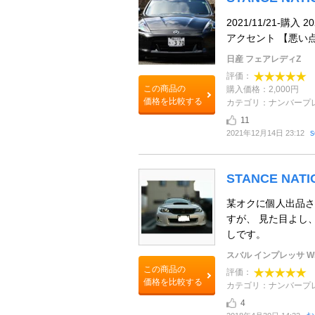
2021/11/21-購
アクセント 【悪い
日産 フェアレディZ
評価：
この商品の
購入価格：2,000円
価格を比較する
カテゴリ：ナンバープ
11
s
2021年12月14日 23:12
STANCE NA
某オクに個人出品さ
すが、 見た目よし
しです。
スバル インプレッサ WR
この商品の
評価：
価格を比較する
カテゴリ：ナンバープ
4