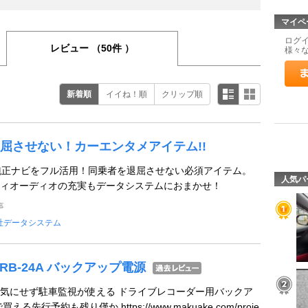
マイペ
ログ
レビュー
（50件 ）
様々
新着順
イイね！順
クリップ順
屈させない！カーエンタメアイテム!!
ズで純正ナビをフル活用！同乗者を退屈させない必須アイテム。
人気パ
ィオーディオの充実もデータシステムにおまかせ！
事
社データシステム
st DRB-24A バックアップ電源
気にせず駐車監視が使える ドライブレコーダー用バックア
先行予約も残り僅か https://www.makuake.com/proje