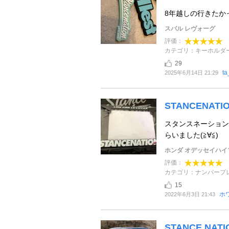
8年越しの行きたか
スバル レヴォーグ
評価：
カテゴリ：キーホルダ
29
ta
2025年6月14日 21:29
STANCENAT
スタンスネーション
らいました(≧∀≦)
ホンダ オデッセイハイ
評価：
カテゴリ：ナンバープ
15
ホ
2022年6月3日 21:43
STANCE NA