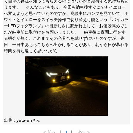
て自車の存在を知ってもらえるのではないかと期待する気持ちもあ
ります。 そんなこともあり、今回も納車後すぐにでもイエロー
へ変えようと思っていたのですが、商談中にパンフを見ていて、ホ
ワイトとイエローをスイッチ操作で切り替え可能という「バイカラ
ーLEDフォグランプ」の目新しさに惹かれまして、お値段高めでし
たが納車前に取付けをお願いしました。 納車後に夜間走行をす
る機会が無く、これまでその色具合を試せずにいたのですが、先
日、一日中あちらこちらへ出かけることがあり、朝から日が暮れる
時間を待ち遠しく思いながら ...
出典：
yota-oh
さん
<
前へ
｜
1
｜
次へ
>