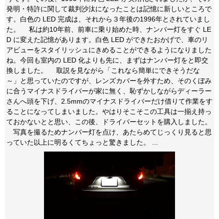
発明・特許に関して裁判沙汰になったことは記憶に新しいところで
す。白色の LED 完成は、それから３年後の1996年とされていまし
た。 私は約10年前、前車に乗り始めた時、ナンバー灯をすぐ LE
D に変えた記憶があります。白色 LED ができたおかげで、車のリ
アビューをスタイリッシュにきめることができるようになりました
ね。今回も室内の LED 化よりも先に、まずはナンバー灯をと即交
換しました。 取説を見ながら「これなら簡単にできそうだな
～」と思っていたのですが、レンズカバーを外すため、そのくぼみ
に合うマイナスドライバーが家に無く、恥ずかしながらディーラー
さんへ頭を下げ、2.5mmのマイナスドライバーだけ借りて作業をす
ることになってしまいました。やはりそこそこの工具は一揃え持っ
ておかないとと思い、この後、ドライバーセットを購入しました。
写真を撮るためナンバー灯を点け、あたらめてじっくり見ると思
っていた以上に明るくてちょっと驚きました。 ...