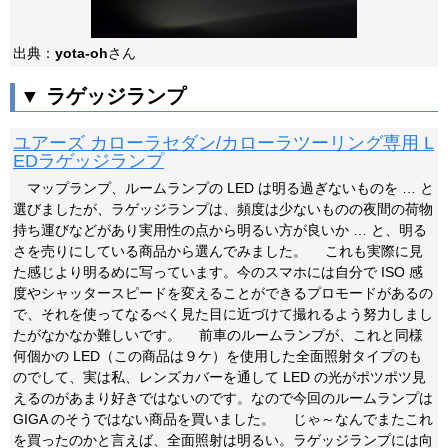
出典：
yota-oh
さん
▼ ラゲッジランプ
ユアーズ カローラセダン/カローラツーリング専用 L
EDラゲッジランプ
マップランプ、ルームランプの LED は明る過ぎないものを … と
選びましたが、ラゲッジランプは、頻度は少ないものの夜間の荷物
持ち運びなどがあり実用性の点から明るい方が良いか … と、明る
さを売りにしている商品から選んでみました。 これも実際に見
た感じより明るめに写っています。今のスマホには自分で ISO 感
度やシャッタースピードを変えることができるプロモードがあるの
で、それを使ってなるべく見た目に近づけて撮れるよう努力しまし
たがなかなか難しいです。 前車のルームランプが、これと同様
何個かの LED（この商品は９ケ）を使用した全面照射タイプのも
のでして、実は私、レンズカバーを通して LED の光がポツポツ見
えるのがあまり好きではないのです。なので今回のルームランプは
GIGA のそうではない商品を買いました。 じゃ～なんでまたこれ
を買ったのかと言えば、全面照射は明るい。ラゲッジランプには向