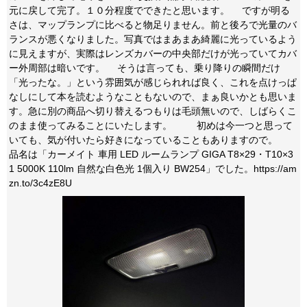
元に戻して完了。１０分程度でできたと思います。 ですが明る
さは、マップランプに比べると物足りません。前と後ろで光量のバ
ランスが悪くなりました。写真ではまあまあ綺麗に光っているよう
に見えますが、実際はレンズカバーの中央部だけが光っていてカバ
ー外周部は暗いです。 そうは言っても、乗り降りの瞬間だけ
「光ったな。」という雰囲気が感じられれば良く、これを点けっぱ
なしにして本を読むようなこともないので、まぁ良いかとも思いま
す。急に別の商品へ切り替えるつもりは毛頭無いので、しばらくこ
のまま使ってみることにいたします。 初めは今一つと思って
いても、気が付いたら好きになっていることもありますので。
品名は「カーメイト 車用 LED ルームランプ GIGA T8×29・T10×3
1 5000K 110lm 自然な白色光 1個入り BW254」でした。https://am
zn.to/3c4zE8U