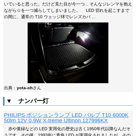
いていると思った。だけど見た目が今一つ... そんなジレンマを抱え
ながら☆を一つ減らしてしまいました。 LED 切れを起こすまで
の間に、通常の T10 ウェッジ球でレンズカバ ...
出典：
yota-oh
さん
▼ ナンバー灯
PHILIPS ポジションランプ LED バルブ T10 6000K
50lm 12V 0.9W X-treme Ultinon 127996KX
赤や黄緑などの LED 実用化の歴史は古く1950年代以降なんだそ
うです。その後、1993年に青色 LED が実用化されましたが、その