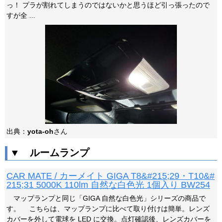
っ！ プラが割れてしまうのではないかと思うほど引っ張ったので
すが全 ...
出典：
yota-oh
さん
▼ ルームランプ
CAR MATE / カーメイト GIGA T8&#215;29・T10&#
215;31 5000K 110lm 自然な白色光 1個入り BW254
マップランプと同じ「GIGA 自然な白色光」シリーズの商品で
す。 こちらは、マップランプに比べて取り付けは簡単。レンズ
カバーを外して電球を LED に交換。点灯確認後、レンズカバーを