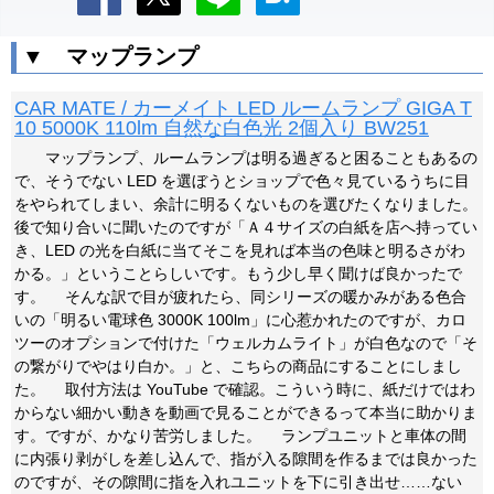
▼ マップランプ
CAR MATE / カーメイト LED ルームランプ GIGA T
10 5000K 110lm 自然な白色光 2個入り BW251
マップランプ、ルームランプは明る過ぎると困ることもあるの
で、そうでない LED を選ぼうとショップで色々見ているうちに目
をやられてしまい、余計に明るくないものを選びたくなりました。
後で知り合いに聞いたのですが「Ａ４サイズの白紙を店へ持ってい
き、LED の光を白紙に当てそこを見れば本当の色味と明るさがわ
かる。」ということらしいです。もう少し早く聞けば良かったで
す。 そんな訳で目が疲れたら、同シリーズの暖かみがある色合
いの「明るい電球色 3000K 100lm」に心惹かれたのですが、カロ
ツーのオプションで付けた「ウェルカムライト」が白色なので「そ
の繋がりでやはり白か。」と、こちらの商品にすることにしまし
た。 取付方法は YouTube で確認。こういう時に、紙だけではわ
からない細かい動きを動画で見ることができるって本当に助かりま
す。ですが、かなり苦労しました。 ランプユニットと車体の間
に内張り剥がしを差し込んで、指が入る隙間を作るまでは良かった
のですが、その隙間に指を入れユニットを下に引き出せ……ない