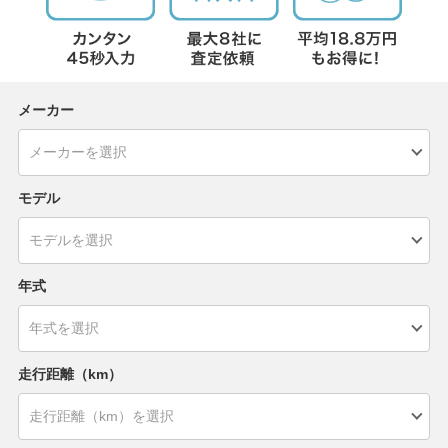
メーカー
モデル
年式
走行距離（km）