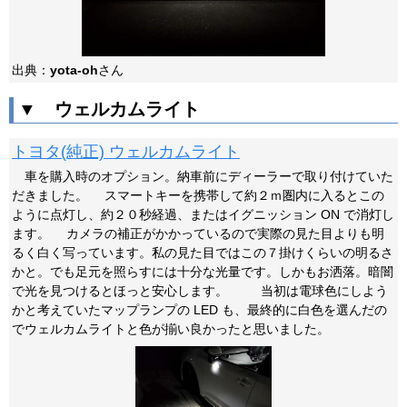
出典：
yota-oh
さん
▼ ウェルカムライト
トヨタ(純正) ウェルカムライト
車を購入時のオプション。納車前にディーラーで取り付けていた
だきました。 スマートキーを携帯して約２ｍ圏内に入るとこの
ように点灯し、約２０秒経過、またはイグニッション ON で消灯し
ます。 カメラの補正がかかっているので実際の見た目よりも明
るく白く写っています。私の見た目ではこの７掛けくらいの明るさ
かと。でも足元を照らすには十分な光量です。しかもお洒落。暗闇
で光を見つけるとほっと安心します。 当初は電球色にしよう
かと考えていたマップランプの LED も、最終的に白色を選んだの
でウェルカムライトと色が揃い良かったと思いました。