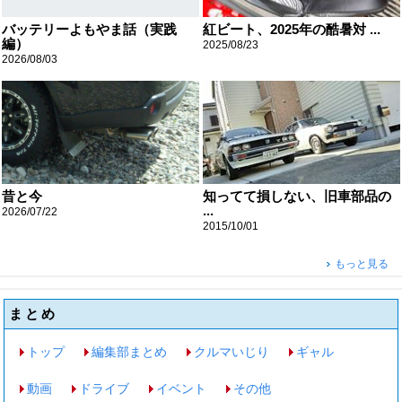
バッテリーよもやま話（実践
紅ビート、2025年の酷暑対 ...
編）
2025/08/23
2026/08/03
昔と今
知ってて損しない、旧車部品の
...
2026/07/22
2015/10/01
もっと見る
まとめ
トップ
編集部まとめ
クルマいじり
ギャル
動画
ドライブ
イベント
その他