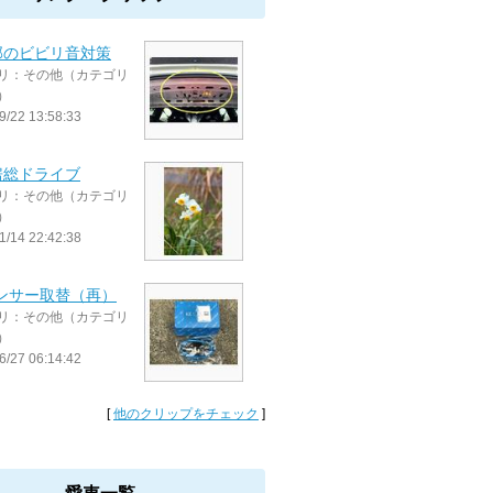
部のビビリ音対策
リ：その他（カテゴリ
）
9/22 13:58:33
房総ドライブ
リ：その他（カテゴリ
）
1/14 22:42:38
センサー取替（再）
リ：その他（カテゴリ
）
6/27 06:14:42
[
他のクリップをチェック
]