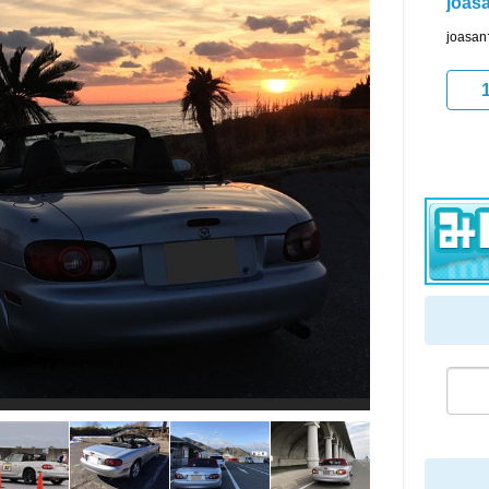
joas
joa