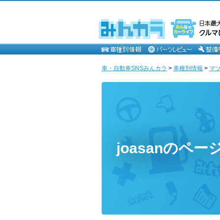
車・自動車SNSみんカラ
>
車種別情報
>
マ
joasanのペー