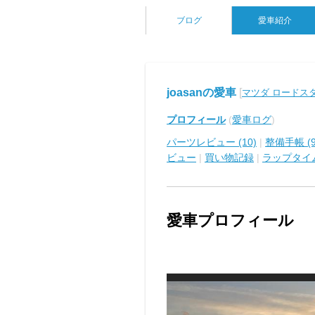
ブログ
愛車紹介
joasanの愛車
[
マツダ ロードス
プロフィール
(
愛車ログ
)
パーツレビュー (10)
|
整備手帳 (9
ビュー
|
買い物記録
|
ラップタイ
愛車プロフィール