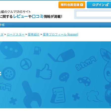
ツダ
>
ロードスター
>
愛車紹介
>
愛車プロフィール [joasan]
ジ