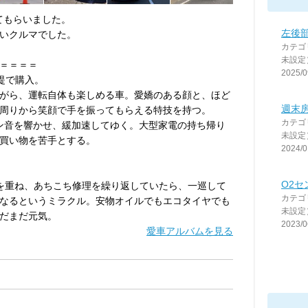
せてもらいました。
左後
いクルマでした。
カテゴ
未設定
＝＝＝＝
2025/0
提で購入。
がら、運転自体も楽しめる車。愛嬌のある顔と、ほど
週末
周りから笑顔で手を振ってもらえる特技を持つ。
カテゴ
ン音を響かせ、緩加速してゆく。大型家電の持ち帰り
未設定
買い物を苦手とする。
2024/0
O2
を重ね、あちこち修理を繰り返していたら、一巡して
カテゴ
なるというミラクル。安物オイルでもエコタイヤでも
未設定
だまだ元気。
2023/0
愛車アルバムを見る