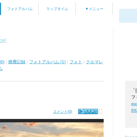
フォトアルバム
ラップタイム
▼メニュー
]
ター
0)
|
燃費記録
|
フォトアルバム (1)
|
フォト
|
クルマレ
ム
「
フ
ew
89
コメント(0)