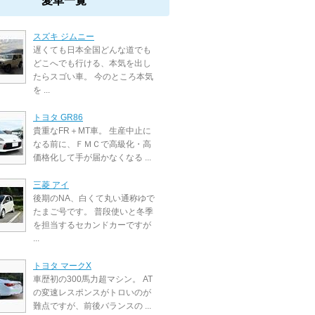
愛車一覧
スズキ ジムニー
遅くても日本全国どんな道でも
どこへでも行ける、本気を出し
たらスゴい車。 今のところ本気
を ...
トヨタ GR86
貴重なFR＋MT車。 生産中止に
なる前に、ＦＭＣで高級化・高
価格化して手が届かなくなる ...
三菱 アイ
後期のNA、白くて丸い通称ゆで
たまご号です。 普段使いと冬季
を担当するセカンドカーですが
...
トヨタ マークX
車歴初の300馬力超マシン。 AT
の変速レスポンスがトロいのが
難点ですが、前後バランスの ...