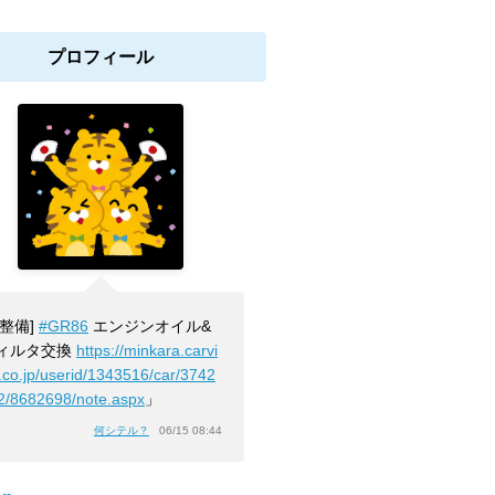
プロフィール
[整備]
#GR86
エンジンオイル&
ィルタ交換
https://minkara.carvi
.co.jp/userid/1343516/car/3742
2/8682698/note.aspx
」
何シテル？
06/15 08:44