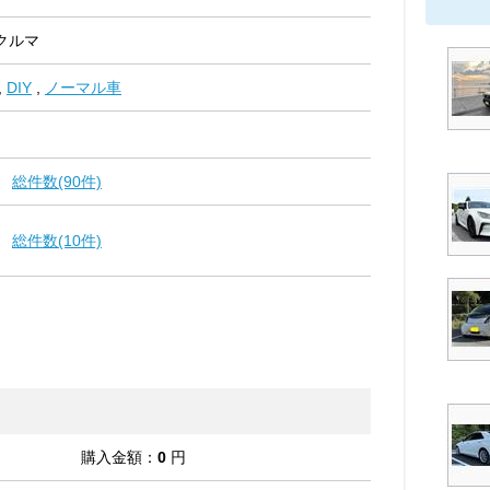
クルマ
,
DIY
,
ノーマル車
総件数(90件)
総件数(10件)
購入金額：
0
円