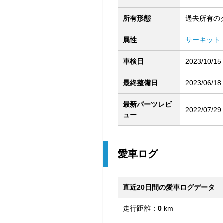
所有形態
過去所有の
属性
サーキット
車検日
2023/10/15
最終整備日
2023/06/18
最新パーツレビ
2022/07/29
ュー
愛車ログ
直近20日間の愛車ログデータ
走行距離：
0
km