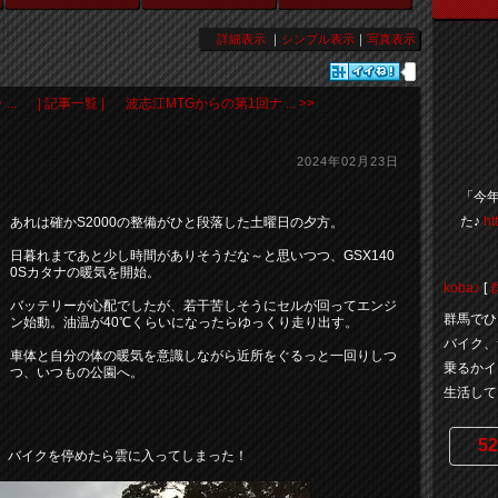
詳細表示
｜
シンプル表示
｜
写真表示
..
| 記事一覧 |
波志江MTGからの第1回ナ ... >>
2024年02月23日
「今
た♪
ht
あれは確かS2000の整備がひと段落した土曜日の夕方。
日暮れまであと少し時間がありそうだな～と思いつつ、GSX140
0Sカタナの暖気を開始。
koba♪
[
バッテリーが心配でしたが、若干苦しそうにセルが回ってエンジ
群馬でひ
ン始動。油温が40℃くらいになったらゆっくり走り出す。
バイク、
車体と自分の体の暖気を意識しながら近所をぐるっと一回りしつ
乗るかイ
つ、いつもの公園へ。
生活してお
52
、バイクを停めたら雲に入ってしまった！