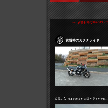
<< 夕暮れ時の997GT3ドラ .
黄昏時のカタナライド
公園の入り口ではまだ太陽が見えたのに