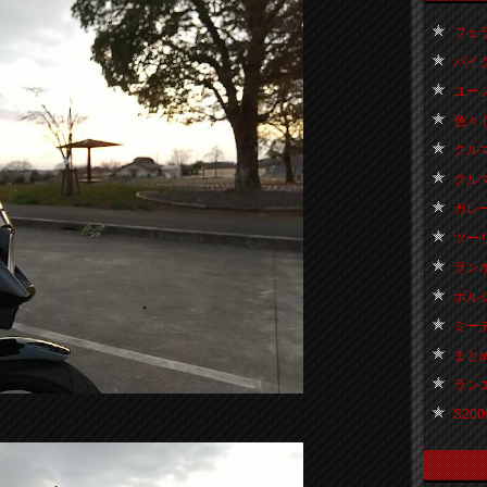
フェラー
バイク 
ユーノ
色々 ( 
クルマ
クルマ一
ガレージ
ツーリン
ランボ
ポルシェ
ミーテ
まとめ 
ランエボ
S2000