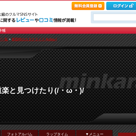
グ一覧
>
黄昏時のカタナライド [koba♪]
楽と見つけたり(/・ω・)/
フォトアルバム
ラップタイム
▼メニュー