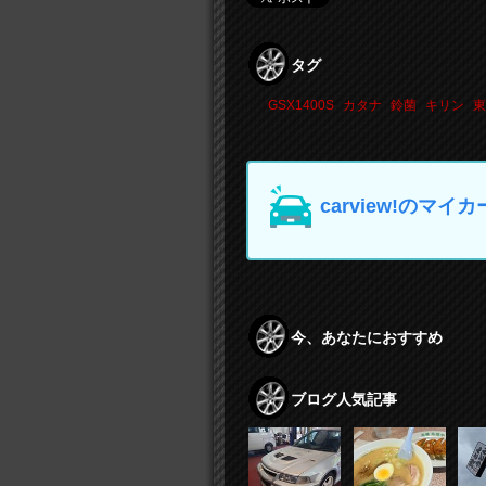
タグ
GSX1400S
カタナ
鈴菌
キリン
東
carview!の
今、あなたにおすすめ
ブログ人気記事