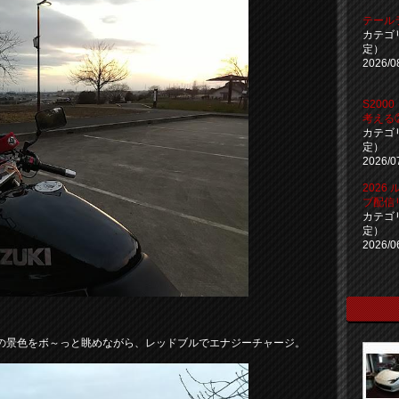
テールラ
カテゴ
定）
2026/0
S20
考える
カテゴ
定）
2026/0
2026
ブ配信
カテゴ
定）
2026/0
の景色をボ～っと眺めながら、レッドブルでエナジーチャージ。