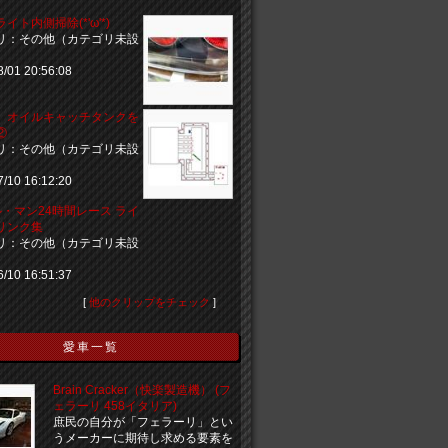
イト内側掃除(*'ω'*)
リ：その他（カテゴリ未設
8/01 20:56:08
00 オイルキャッチタンクを
②
リ：その他（カテゴリ未設
7/10 16:12:20
 ル・マン24時間レース ライ
リンク集
リ：その他（カテゴリ未設
6/10 16:51:37
[
他のクリップをチェック
]
愛車一覧
Brain Cracker（快楽製造機） (フ
ェラーリ 458イタリア)
庶民の自分が「フェラーリ」とい
うメーカーに期待し求める要素を