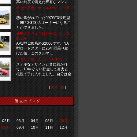
高い純度で備えた稀有なマシン ...
幸せの黄色いカエル (ポルシェ 91
1)
恋い焦がれていた997GT3後期型
（997.2GT3)のオーナーになるこ
とができました。 ...
通勤＆ドライブ修行号 (ホンダ S
2000)
AP1型 130系のS2000です。NA
型ロードスターに26年間乗り続
けた後、このクルマ ...
イタリア娘 (フェラーリ F355)
ステキなデザインと音に惹かれ
て、10年ぐらい貯金して努力と
根性で手に入れました。自分は全
...
[
愛車一覧
]
過去のブログ
02月
03月
04月
05月
06月
08月
09月
10月
11月
12月