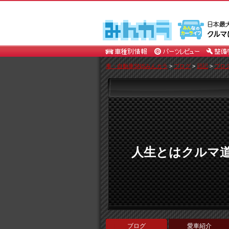
車・自動車SNSみんカラ
>
ブログ
>
日記
>
ブロ
人生とはクルマ道
ブログ
愛車紹介