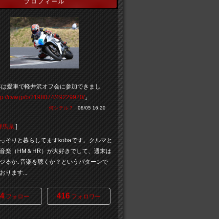
プロフィール
年は愛車で軽井沢オフ会に参加できまし
tp://cvw.jp/b/2198074/49229920/
」
何シテル？
08/05 16:20
群馬県
]
っそりと暮らしてますkobaです。クルマと
音楽（HM＆HR）が大好きでして、週末は
ジるか､音楽を聴くか？というパターンで
ります...
4
416
フォロー
フォロワー