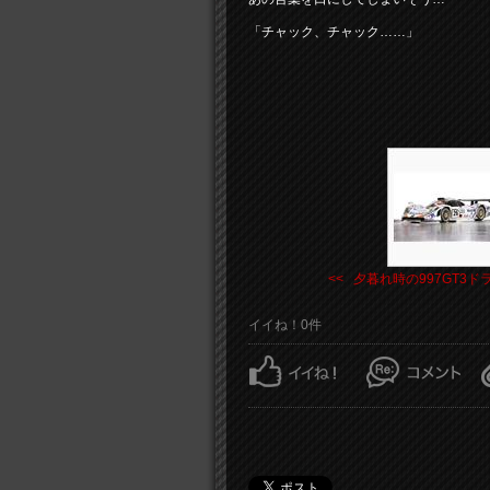
「チャック、チャック……」
<< 夕暮れ時の997GT3ドラ .
イイね！0件