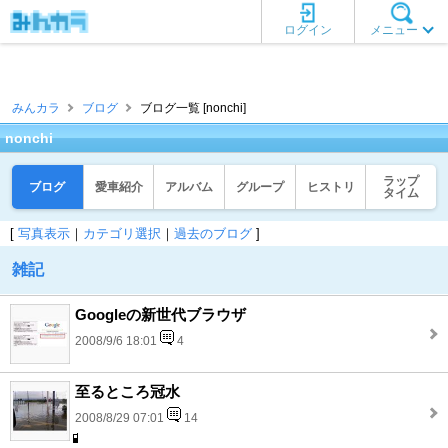
ログイン
メニュー
みんカラ
ブログ
ブログ一覧 [nonchi]
nonchi
ラップ
ブログ
愛車紹介
アルバム
グループ
ヒストリ
タイム
[
写真表示
｜
カテゴリ選択
｜
過去のブログ
]
雑記
Googleの新世代ブラウザ
2008/9/6 18:01
4
至るところ冠水
2008/8/29 07:01
14