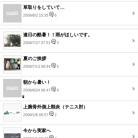
草取りをしていて…
2008/8/2 15:35
6
連日の酷暑！！雨がほしいです。
2008/7/27 07:51
3
夏のご挨拶
2008/7/13 08:44
5
朝から暑い！
2008/6/24 06:47
4
上腕骨外側上顆炎（テニス肘）
2008/1/6 08:57
2
今から実家へ