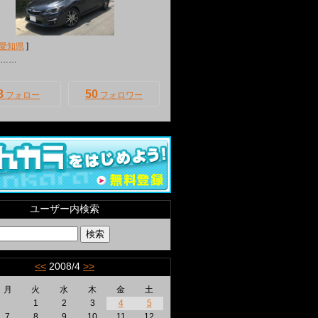
愛知県
]
……
8
50
フォロー
フォロワー
ユーザー内検索
<<
2008/4
>>
月
火
水
木
金
土
1
2
3
4
5
7
8
9
10
11
12