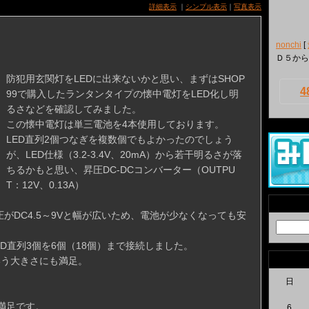
詳細表示
｜
シンプル表示
｜
写真表示
nonchi
[
Ｄ５から
防犯用玄関灯をLEDに出来ないかと思い、まずはSHOP
4
99で購入したランタンタイプの懐中電灯をLED化し明
るさなどを確認してみました。
この懐中電灯は単三電池を4本使用しております。
LED直列2個つなぎを複数個でもよかったのでしょう
が、LED仕様（3.2-3.4V、20mA）から若干明るさが落
ちるかもと思い、昇圧DC-DCコンバーター（OUTPU
T：12V、0.13A）
圧がDC4.5～9Vと幅が広いため、電池が少なくなっても安
らLED直列3個を6個（18個）まで接続しました。
mという大きさにも満足。
日
満足です。
6