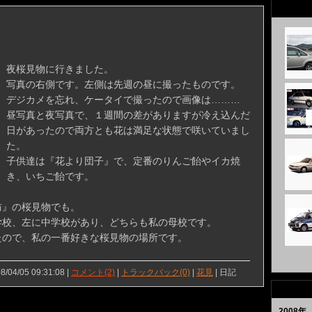
夜桜見物に行きました。
写真の右側です。左側は先週の昼に撮ったものです。
デジカメを忘れ、ケータイで撮ったので画像は………
昼写真と夜写真で、１週間の差がありますが冷え込んだ
日があったので両方とも花は満足な状態で咲いていまし
た。
子供達は『花より団子』で、定番のりんご飴やイカ焼
き、いちご飴です。
防』の桜見物でも。
学校、左に中学校があり、どちらも私の母校です。
たので、私の一番好きな桜見物の場所です。
8/04/05 09:31:08 |
コメント(2)
|
トラックバック(0)
|
花見
| 日記
2008年