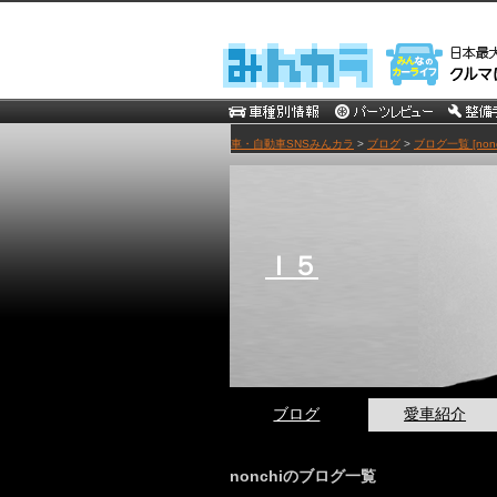
車・自動車SNSみんカラ
>
ブログ
>
ブログ一覧 [nonc
Ｉ５
ブログ
愛車紹介
nonchiのブログ一覧