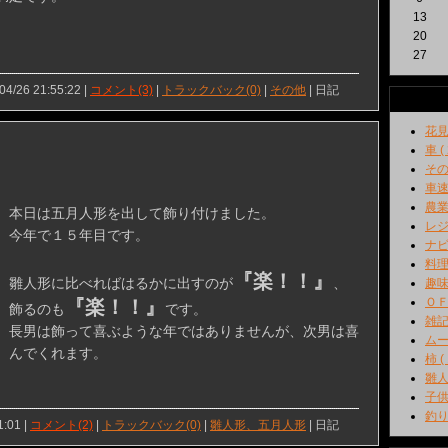
13
20
27
04/26 21:55:22 |
コメント(3)
|
トラックバック(0)
|
その他
| 日記
花見 
車 ( 
その他
車速 
農業 
本日は五月人形を出して飾り付けました。
レジャ
今年で１５年目です。
ナビ 
料理 
『楽！！』
雛人形に比べればはるかに出すのが
、
趣味 
ＯＦＦ
『楽！！』
飾るのも
です。
雑記 
長男は飾って喜ぶような年ではありませんが、次男は喜
ムーヴ
んでくれます。
柿 ( 
雛人
子供 
釣り 
1:01 |
コメント(2)
|
トラックバック(0)
|
雛人形、五月人形
| 日記