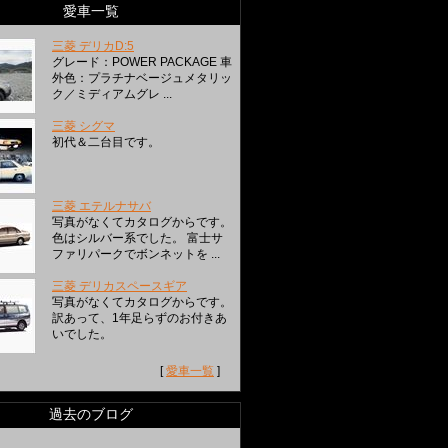
愛車一覧
三菱 デリカD:5
グレード：POWER PACKAGE 車
外色：プラチナベージュメタリッ
ク／ミディアムグレ ...
三菱 シグマ
初代＆二台目です。
三菱 エテルナサバ
写真がなくてカタログからです。
色はシルバー系でした。 富士サ
ファリパークでボンネットを ...
三菱 デリカスペースギア
写真がなくてカタログからです。
訳あって、1年足らずのお付きあ
いでした。
[
愛車一覧
]
過去のブログ