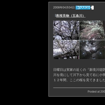
2008年04月04日
夜桜見物（五条川）
日曜日は実家の近くの『新境川堤
川を境にして川下から見て右に小
１２年間、ここの桜を見てきまし
Posted at 200