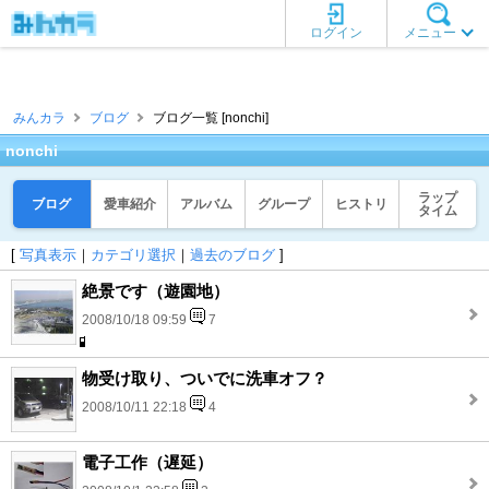
ログイン
メニュー
みんカラ
ブログ
ブログ一覧 [nonchi]
nonchi
ラップ
ブログ
愛車紹介
アルバム
グループ
ヒストリ
タイム
[
写真表示
｜
カテゴリ選択
｜
過去のブログ
]
絶景です（遊園地）
2008/10/18 09:59
7
物受け取り、ついでに洗車オフ？
2008/10/11 22:18
4
電子工作（遅延）