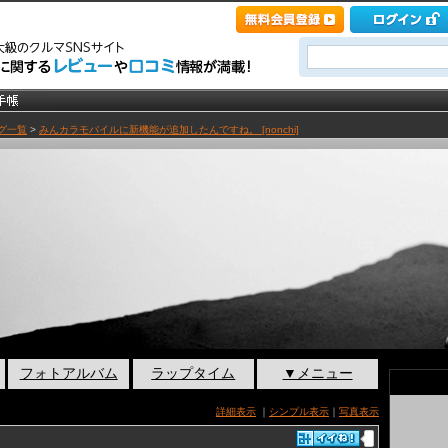
グ一覧
>
みんカラモバイルに新機能が追加したんですね。 [nonchi]
フォトアルバム
ラップタイム
▼メニュー
詳細表示
｜
シンプル表示
｜
写真表示