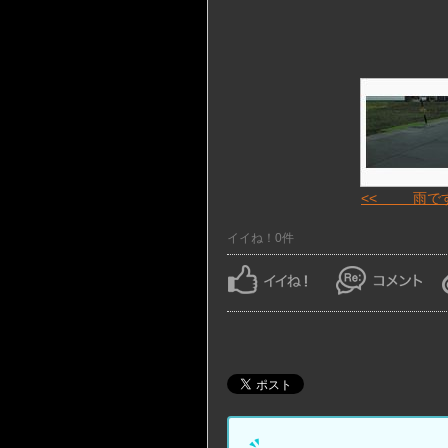
<< 雨で
イイね！0件