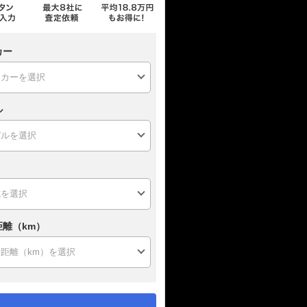
カー
ル
距離（km）