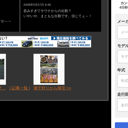
コメントへの返答
2008年5月27日 9:48
呑みすぎてサウナからの出勤？
いやいや、まともな出勤です。信じてぇ～！
メー
すか～～
モデ
年式
す…
| 記事一覧 |
潮干狩りから帰宅 >>
走行