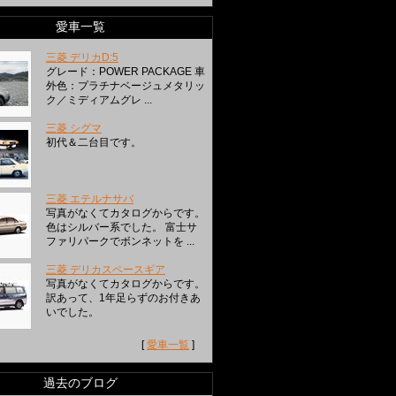
愛車一覧
三菱 デリカD:5
グレード：POWER PACKAGE 車
外色：プラチナベージュメタリッ
ク／ミディアムグレ ...
三菱 シグマ
初代＆二台目です。
三菱 エテルナサバ
写真がなくてカタログからです。
色はシルバー系でした。 富士サ
ファリパークでボンネットを ...
三菱 デリカスペースギア
写真がなくてカタログからです。
訳あって、1年足らずのお付きあ
いでした。
[
愛車一覧
]
過去のブログ