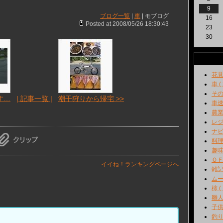
9
ブログ一覧
|
車
| モブログ
16
Posted at 2008/05/26 18:30:43
23
30
花見 
車 ( 
その他
す…
| 記事一覧 |
潮干狩りから帰宅 >>
車速 
農業 
レジャ
ナビ 
料理 
趣味 
ＯＦＦ
イイね！ランキングページへ
雑記 
ムーヴ
柿 ( 
雛人
子供 
釣り 