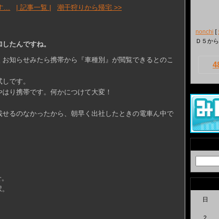
す…
| 記事一覧 |
潮干狩りから帰宅 >>
nonchi
[
Ｄ５から
加したんですね。
くお知らせみたら携帯から『車種別』が閲覧できるとのこ
4
試しです。
やはり携帯です。何かにつけて大変！
載せるのなかったから、朝早く出社したときの電車ん中で
せ。
択。
日
2