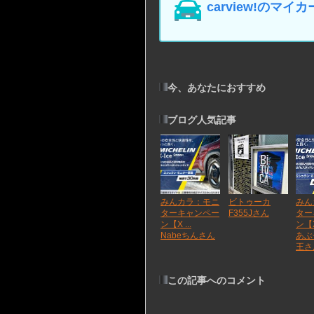
carview!の
今、あなたにおすすめ
ブログ人気記事
みんカラ：モニ
ビトゥーカ
みん
ターキャンペー
F355Jさん
ター
ン【X ...
ン【X 
Nabeちんさん
あぶ
王さ
この記事へのコメント