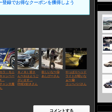
マイカー登録でお得なクーポンを獲得しよう
カラ：モニ
８／８）皆さ
欲しいな〜🤤
やっぱりヘッド
キャンペー
ん〜おはようご
あしぴーさん
ライトが暗いな
...
ざいます ...
ぁ〜😂
チャン大魔
PHEV好きさん
コッペパパさん
ん
コメントする