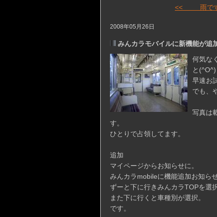
<< 雨で
2008年05月26日
みんカラモバイルに新機能が追
何気な
と(^O^)
早速お
でも、
写真は
す。
ひとりで占領してます。
追加
マイページからお知らせに。
みんカラmobileに機能追加お知ら
ずーと下に行きみんカラTOPを選
また下に行くと車種別が選択。
です。