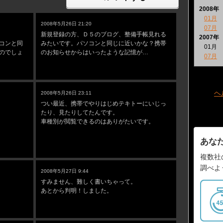
2008年
コメントへの返答
01月
2008年5月26日 21:20
07月
新規登録の方、Ｄ５のブログ、整備手帳見れる
2007年
コンと同
みたいです。パソコンと同じに近いかな？携帯
01月
のでしょ
のお知らせからはいったような記憶が…
07月
コメントへの返答
ヘ
2008年5月26日 23:11
つい最近、携帯でやりはじめテキトーにいじっ
たり、見たりしてたんです。
車種別が閲覧できるのはありがたいです。
あな
複数社
コメントへの返答
調べよ
2008年5月27日 9:44
すみません、難しく書いちゃって。
あとから判明！しました。