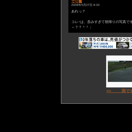
でり籠
2008年5月27日 8:33
あれっ？
コレ↑は、呑みすぎて朝帰りの写真で
～？？＾＾；
<< 雨で