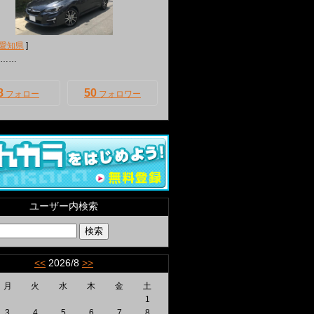
愛知県
]
……
8
50
フォロー
フォロワー
ユーザー内検索
<<
2026/8
>>
月
火
水
木
金
土
1
3
4
5
6
7
8