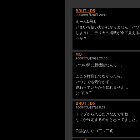
BRUT：D5
2008年5月26日 20:43
えーんΩÅΩ;
いまいち使い方がわかりません！パソ
じように、デリカの掲載が全て見える
うか？
MQ
2008年5月26日 23:00
いつの間に新機能なんて…。
ここを拝見してなかったら、
いつまでも気付かずに
終わっていたかも知れません…
(；´Д`A ```
BRUT：D5
2008年5月27日 8:27
トップから入るだけなんですね！
なにか設定するのかと思ってました。
O型なんで…(￣～￣)ξ