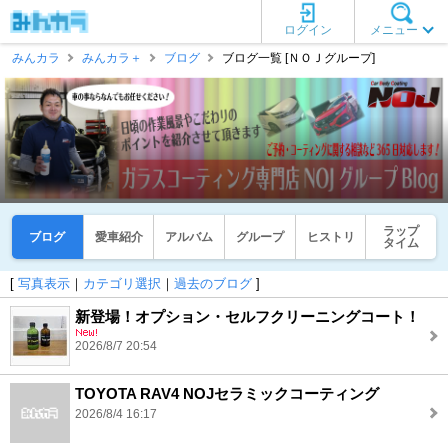
ログイン
メニュー
みんカラ
みんカラ＋
ブログ
ブログ一覧 [ＮＯＪグループ]
ラップ
ブログ
愛車紹介
アルバム
グループ
ヒストリ
タイム
[
写真表示
｜
カテゴリ選択
｜
過去のブログ
]
新登場！オプション・セルフクリーニングコート！
2026/8/7 20:54
TOYOTA RAV4 NOJセラミックコーティング
2026/8/4 16:17