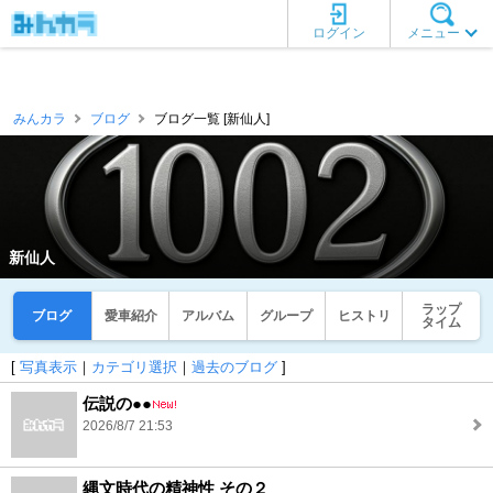
ログイン
メニュー
みんカラ
ブログ
ブログ一覧 [新仙人]
新仙人
ラップ
ブログ
愛車紹介
アルバム
グループ
ヒストリ
タイム
[
写真表示
｜
カテゴリ選択
｜
過去のブログ
]
伝説の●●
2026/8/7 21:53
縄文時代の精神性 その２