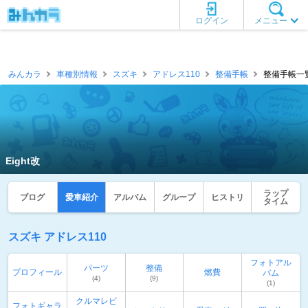
ログイン
メニュー
みんカラ
車種別情報
スズキ
アドレス110
整備手帳
整備手帳一覧 [
Eight改
ラップ
ブログ
愛車紹介
アルバム
グループ
ヒストリ
タイム
スズキ アドレス110
フォトアル
パーツ
整備
プロフィール
燃費
バム
(4)
(9)
(1)
クルマレビ
フォトギャラ