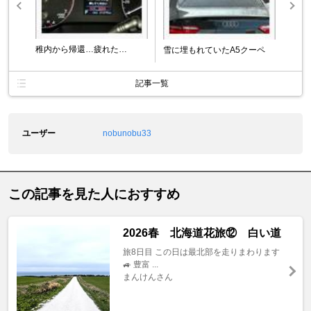
稚内から帰還…疲れた…
雪に埋もれていたA5クーペ
記事一覧
ユーザー
nobunobu33
この記事を見た人におすすめ
2026春 北海道花旅⑫ 白い道
旅8日目 この日は最北部を走りまわります
🚙 豊富 ...
まんけんさん