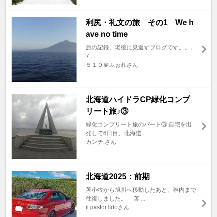
利尻・礼文の旅 その1 We h
ave no time
旅の記録、老後に見返すブログです。。。
7 ...
５１０＠ふぉれさん
北海道ハイドラCP緑化コンプ
リート旅♪③
緑化コンプリート旅のパート③ 自宅を出
発して6日目、北海道 ...
カンチ.さん
北海道2025：前期
苫小牧から旭川へ移動したあと、稚内まで
往復しました。 苫 ...
il pastor fidoさん