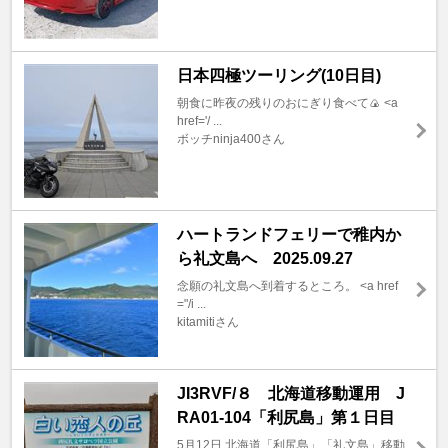
日本四極ツーリング(10日目)
朝食に昨夜の残りのおにぎり食べて🍙 <a
href='/ ...
ボッチninja400さん
ハートランドフェリーで稚内か
ら礼文島へ 2025.09.27
念願の礼文島へ到着するところ。 <a href
="/i ...
kitamitiさん
JI3RVF/８ 北海道移動運用 J
RA01-104「利尻島」第１日目
5月12日 北海道「利尻島」「礼文島」移動