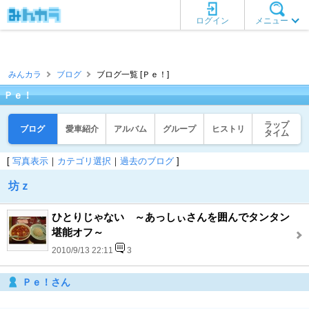
ログイン
メニュー
みんカラ
ブログ
ブログ一覧 [Ｐｅ！]
Ｐｅ！
ラップ
ブログ
愛車紹介
アルバム
グループ
ヒストリ
タイム
[
写真表示
｜
カテゴリ選択
｜
過去のブログ
]
坊ｚ
ひとりじゃない ～あっしぃさんを囲んでタンタン
堪能オフ～
2010/9/13 22:11
3
Ｐｅ！さん