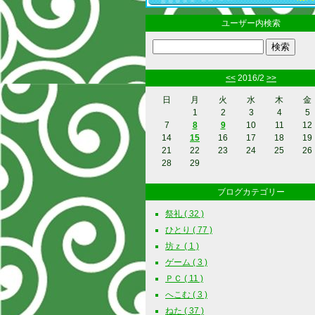
ユーザー内検索
<<
2016/2
>>
日
月
火
水
木
金
1
2
3
4
5
7
8
9
10
11
12
14
15
16
17
18
19
21
22
23
24
25
26
28
29
ブログカテゴリー
祭礼 ( 32 )
ひとり ( 77 )
坊ｚ ( 1 )
ゲーム ( 3 )
ＰＣ ( 11 )
へこむ ( 3 )
ねた ( 37 )