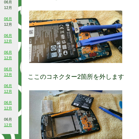
06月
12月
06月
12月
06月
12月
06月
12月
06月
12月
ここのコネクター2箇所を外します
06月
12月
06月
12月
06月
12月