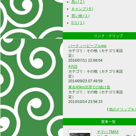
馬○ ( 2 )
キャンプ ( 6 )
買い物 ( 1 )
D:1 ( 1 )
リンク・クリップ
パーティーピープルww
カテゴリ：その他（カテゴリ未設
定）
2016/07/11 22:08:04
4代目
カテゴリ：その他（カテゴリ未設
定）
2014/09/23 07:49:59
東名40km渋滞での抜け道
カテゴリ：その他（カテゴリ未設
定）
2013/10/14 23:58:15
[
他のクリップを
愛車一覧
ヤマハ TMAX