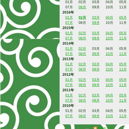
01月
02月
03月
04月
05月
07月
08月
09月
10月
11月
2016年
01月
02月
03月
04月
05月
07月
08月
09月
10月
11月
2015年
01月
02月
03月
04月
05月
07月
08月
09月
10月
11月
2014年
01月
02月
03月
04月
05月
07月
08月
09月
10月
11月
2013年
01月
02月
03月
04月
05月
07月
08月
09月
10月
11月
2012年
01月
02月
03月
04月
05月
07月
08月
09月
10月
11月
2011年
01月
02月
03月
04月
05月
07月
08月
09月
10月
11月
2010年
01月
02月
03月
04月
05月
07月
08月
09月
10月
11月
RSS2.0