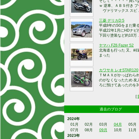
そして・・・・・買い
ｗ 逆車、ＡＢＳ付き 
ヴァリマックス スピ ..
三菱 デリカD:5
平成8年のSGをまだ乗
平成22年1月にHDナビ
下回り塗装など約10万 ..
ヤマハ FZ6 Fazer S2
北海道も行った 又、峠
まった
カワサキ レオSTAR120
ＴＭＡＸがかっぱわら
のがなくなったため 友
ろに預けてあったのを3年ぶ
[
過去のブログ
2024年
01月
02月
03月
04月
05月
07月
08月
09月
10月
11月
2023年