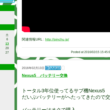
土
関連情報URL :
http://pinchu.jp/
6
13
20
Posted at 2016/02/15 15:45:0
27
2016年02月13日
Nexus5 バッテリー交換
トータル3年位使ってるサブ機Nexus5
だいぶバッテリーがへたってきたので
バッテリーはオクで購入