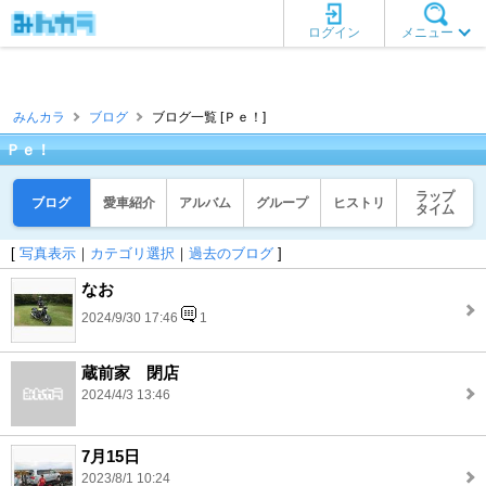
ログイン
メニュー
みんカラ
ブログ
ブログ一覧 [Ｐｅ！]
Ｐｅ！
ラップ
ブログ
愛車紹介
アルバム
グループ
ヒストリ
タイム
[
写真表示
｜
カテゴリ選択
｜
過去のブログ
]
なお
2024/9/30 17:46
1
蔵前家 閉店
2024/4/3 13:46
7月15日
2023/8/1 10:24